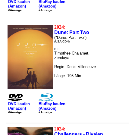
DVD kaufen
BluRay kaufen
(Amazon)
(Amazon)
#Anzeige
#Anzeige
2024:
Dune: Part Two
("Dune: Part Two")
(USA/CDN)
mit
Timothee Chalamet,
Zendaya
Regie: Denis Villeneuve
Länge: 195 Min.
DVD kaufen
BluRay kaufen
(Amazon)
(Amazon)
#Anzeige
#Anzeige
2024:
Challengers - Rivalen