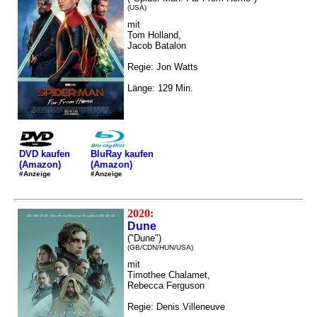
(USA)
mit
Tom Holland,
Jacob Batalon
Regie: Jon Watts
Länge: 129 Min.
DVD kaufen
BluRay kaufen
(Amazon)
(Amazon)
#Anzeige
#Anzeige
2020:
Dune
("Dune")
(GB/CDN/HUN/USA)
mit
Timothee Chalamet,
Rebecca Ferguson
Regie: Denis Villeneuve