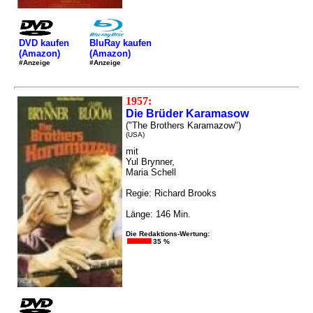
DVD kaufen
BluRay kaufen
(Amazon)
(Amazon)
#Anzeige
#Anzeige
1957:
Die Brüder Karamasow
("The Brothers Karamazow")
(USA)
mit
Yul Brynner,
Maria Schell
Regie: Richard Brooks
Länge: 146 Min.
Die Redaktions-Wertung:
35 %