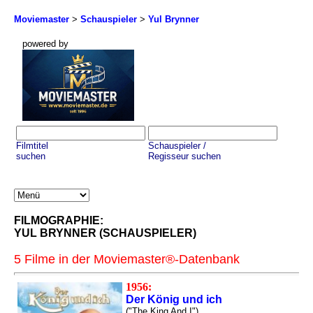
Moviemaster
>
Schauspieler
>
Yul Brynner
powered by
Filmtitel
Schauspieler /
suchen
Regisseur suchen
FILMOGRAPHIE:
YUL BRYNNER (SCHAUSPIELER)
5 Filme in der Moviemaster®-Datenbank
1956:
Der König und ich
("The King And I")