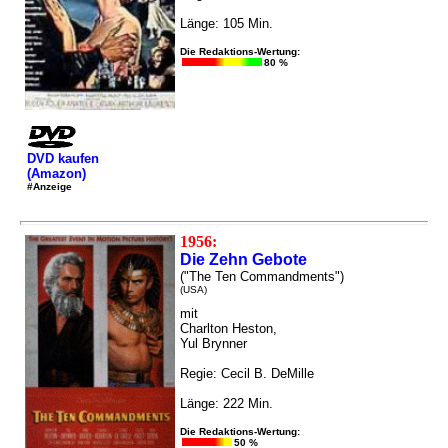
Länge: 105 Min.
Die Redaktions-Wertung:
80 %
DVD kaufen
(Amazon)
#Anzeige
1956:
Die Zehn Gebote
("The Ten Commandments")
(USA)
mit
Charlton Heston,
Yul Brynner
Regie: Cecil B. DeMille
Länge: 222 Min.
Die Redaktions-Wertung:
50 %