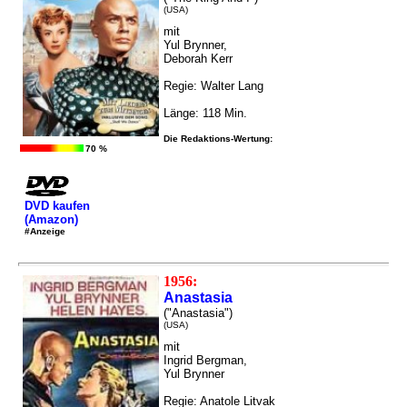
(USA)
mit
Yul Brynner,
Deborah Kerr
Regie: Walter Lang
Länge: 118 Min.
Die Redaktions-Wertung:
70 %
DVD kaufen
(Amazon)
#Anzeige
1956:
Anastasia
("Anastasia")
(USA)
mit
Ingrid Bergman,
Yul Brynner
Regie: Anatole Litvak