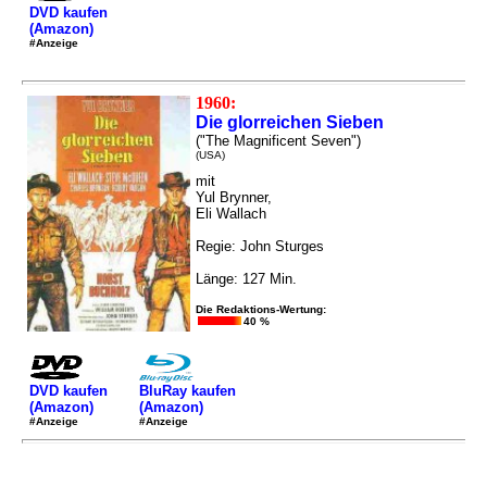
DVD kaufen
(Amazon)
#Anzeige
1960:
Die glorreichen Sieben
("The Magnificent Seven")
(USA)
mit
Yul Brynner,
Eli Wallach
Regie: John Sturges
Länge: 127 Min.
Die Redaktions-Wertung:
40 %
DVD kaufen
BluRay kaufen
(Amazon)
(Amazon)
#Anzeige
#Anzeige