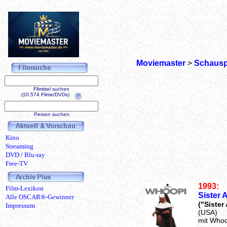
Moviemaster
>
Schausp
Filmtitel suchen
(10.574 Filme/DVDs)
Person suchen
Kino
Streaming
DVD / Blu-ray
Free-TV
1993:
Film-Lexikon
Sister A
Alle OSCAR®-Gewinner
("Sister
Impressum
(USA)
mit Whoo