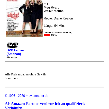
mit
Meg Ryan,
Walter Matthau
Regie: Diane Keaton
Länge: 94 Min.
Die Redaktions-Wertung:
25 %
DVD kaufen
(Amazon)
#Anzeige
Alle Preisangaben ohne Gewähr,
Stand: n.n.
© 1996 - 2026 moviemaster.de
Als Amazon-Partner verdiene ich an qualifizierten
Verkäufen.