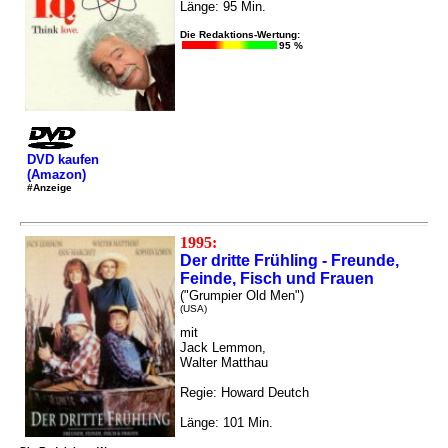
Länge: 95 Min.
Die Redaktions-Wertung:
95 %
DVD kaufen
(Amazon)
#Anzeige
1995:
Der dritte Frühling - Freunde,
Feinde, Fisch und Frauen
("Grumpier Old Men")
(USA)
mit
Jack Lemmon,
Walter Matthau
Regie: Howard Deutch
Länge: 101 Min.