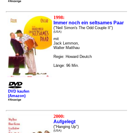
#Anzeige
1998:
Immer noch ein seltsames Paar
("Neil Simon's The Odd Couple II")
(USA)
mit
Jack Lemmon,
Walter Matthau
Regie: Howard Deutch
Länge: 96 Min.
DVD kaufen
(Amazon)
#Anzeige
2000:
Aufgelegt
("Hanging Up")
(USA)