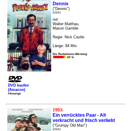
Dennis
("Dennis")
(USA)
mit
Walter Matthau,
Mason Gamble
Regie: Nick Castle
Länge: 94 Min.
Die Redaktions-Wertung:
45 %
DVD kaufen
(Amazon)
#Anzeige
1993:
Ein verrücktes Paar - Alt
verkracht und frisch verliebt
("Grumpy Old Man")
(USA)