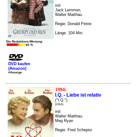
mit
Jack Lemmon,
Walter Matthau
Regie: Donald Petrie
Länge: 104 Min.
Die Redaktions-Wertung:
60 %
DVD kaufen
(Amazon)
#Anzeige
1994:
I.Q. - Liebe ist relativ
("I.Q.")
(USA)
mit
Walter Matthau,
Meg Ryan
Regie: Fred Schepisi