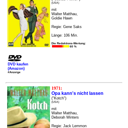
(USA)
mit
Walter Matthau,
Goldie Hawn
Regie: Gene Saks
Länge: 106 Min.
Die Redaktions-Wertung:
60 %
DVD kaufen
(Amazon)
#Anzeige
1971:
Opa kann's nicht lassen
("Kotch")
(USA)
mit
Walter Matthau,
Deborah Winters
Regie: Jack Lemmon