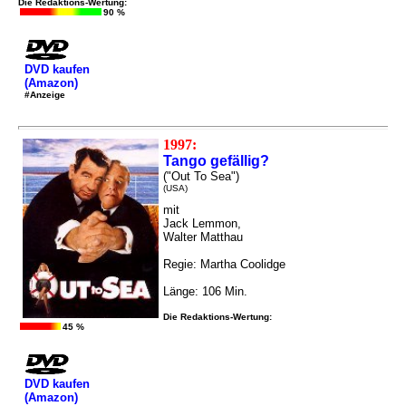
Die Redaktions-Wertung:
90 %
DVD kaufen
(Amazon)
#Anzeige
1997:
Tango gefällig?
("Out To Sea")
(USA)
mit
Jack Lemmon,
Walter Matthau
Regie: Martha Coolidge
Länge: 106 Min.
Die Redaktions-Wertung:
45 %
DVD kaufen
(Amazon)