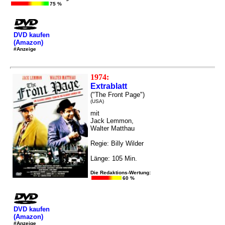
75 %
DVD kaufen
(Amazon)
#Anzeige
1974:
Extrablatt
("The Front Page")
(USA)
mit
Jack Lemmon,
Walter Matthau
Regie: Billy Wilder
Länge: 105 Min.
Die Redaktions-Wertung:
60 %
DVD kaufen
(Amazon)
#Anzeige