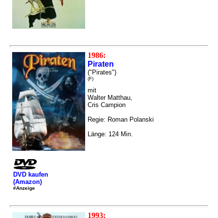
1986:
Piraten
("Pirates")
(F)
mit
Walter Matthau,
Cris Campion
Regie: Roman Polanski
Länge: 124 Min.
DVD kaufen
(Amazon)
#Anzeige
1993: