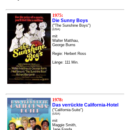
1975:
Die Sunny Boys
("The Sunshine Boys")
(USA)
mit
Walter Matthau,
George Burns
Regie: Herbert Ross
Länge: 111 Min.
1978:
Das verrückte California-Hotel
("California-Suite")
(USA)
mit
Maggie Smith,
Jane Fonda