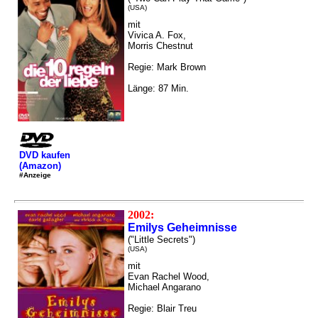
(USA)
mit
Vivica A. Fox,
Morris Chestnut
Regie: Mark Brown
Länge: 87 Min.
DVD kaufen
(Amazon)
#Anzeige
2002:
Emilys Geheimnisse
("Little Secrets")
(USA)
mit
Evan Rachel Wood,
Michael Angarano
Regie: Blair Treu