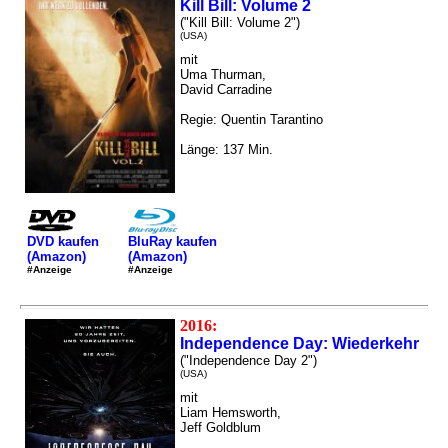
Kill Bill: Volume 2
("Kill Bill: Volume 2")
(USA)
mit
Uma Thurman,
David Carradine
Regie: Quentin Tarantino
Länge: 137 Min.
DVD kaufen
BluRay kaufen
(Amazon)
(Amazon)
#Anzeige
#Anzeige
2016:
Independence Day: Wiederkehr
("Independence Day 2")
(USA)
mit
Liam Hemsworth,
Jeff Goldblum