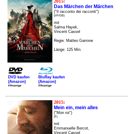
2015:
Das Märchen der Märchen
("Il racconto dei racconti")
(I/F/GB)
mit
Salma Hayek,
Vincent Cassel
Regie: Matteo Garrone
Länge: 125 Min.
DVD kaufen
BluRay kaufen
(Amazon)
(Amazon)
#Anzeige
#Anzeige
2015:
Mein ein, mein alles
("Mon roi")
(F)
mit
Emmanuelle Bercot,
Vincent Cassel