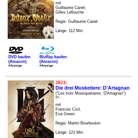
mit
Guillaume Canet,
Gilles Lellouche
Regie: Guillaume Canet
Länge: 112 Min.
DVD kaufen
BluRay kaufen
(Amazon)
(Amazon)
#Anzeige
#Anzeige
2023:
Die drei Musketiere: D'Artagnan
("Les trois Mousquetaires: D'Artagnan")
(F)
mit
Francois Civil,
Eva Green
Regie: Martin Bourboulon
Länge: 121 Min.