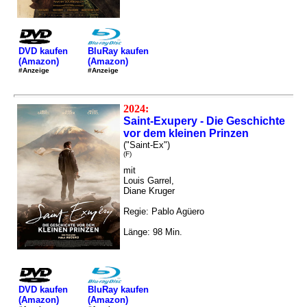
DVD kaufen
BluRay kaufen
(Amazon)
(Amazon)
#Anzeige
#Anzeige
2024:
Saint-Exupery - Die Geschichte
vor dem kleinen Prinzen
("Saint-Ex")
(F)
mit
Louis Garrel,
Diane Kruger
Regie: Pablo Agüero
Länge: 98 Min.
DVD kaufen
BluRay kaufen
(Amazon)
(Amazon)