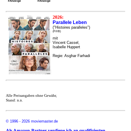
#Anzeige
#Anzeige
2026:
Parallele Leben
("Histoires paralleles")
(F/I/B)
mit
Vincent Cassel,
Isabelle Huppert
Regie: Asghar Farhadi
Alle Preisangaben ohne Gewähr,
Stand: n.n.
© 1996 - 2026 moviemaster.de
Als Amazon-Partner verdiene ich an qualifizierten