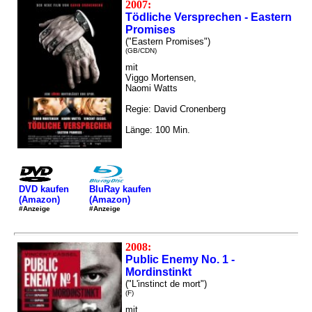
2007:
Tödliche Versprechen - Eastern
Promises
("Eastern Promises")
(GB/CDN)
mit
Viggo Mortensen,
Naomi Watts
Regie: David Cronenberg
Länge: 100 Min.
DVD kaufen
BluRay kaufen
(Amazon)
(Amazon)
#Anzeige
#Anzeige
2008:
Public Enemy No. 1 -
Mordinstinkt
("L'instinct de mort")
(F)
mit