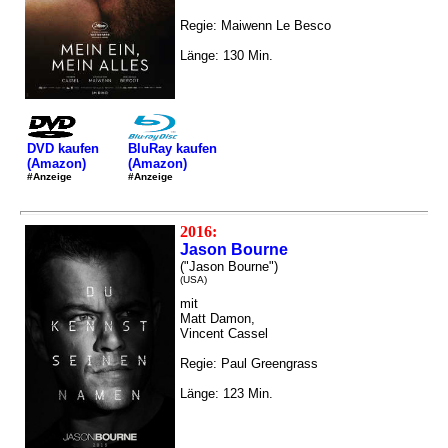
Regie: Maiwenn Le Besco
Länge: 130 Min.
DVD kaufen
BluRay kaufen
(Amazon)
(Amazon)
#Anzeige
#Anzeige
2016:
Jason Bourne
("Jason Bourne")
(USA)
mit
Matt Damon,
Vincent Cassel
Regie: Paul Greengrass
Länge: 123 Min.