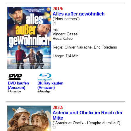
2019:
Alles außer gewöhnlich
("Hors normes")
(F)
mit
Vincent Cassel,
Reda Kateb
Regie: Olivier Nakache, Eric Toledano
Länge: 114 Min.
DVD kaufen
BluRay kaufen
(Amazon)
(Amazon)
#Anzeige
#Anzeige
2022:
Asterix und Obelix im Reich der
Mitte
("Asterix et Obelix - L'empire du milieu")
(F)