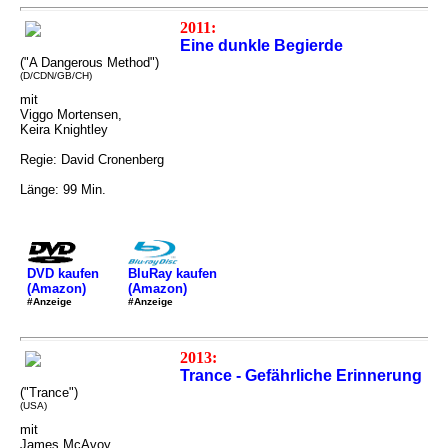
2011:
Eine dunkle Begierde
("A Dangerous Method")
(D/CDN/GB/CH)
mit
Viggo Mortensen,
Keira Knightley
Regie: David Cronenberg
Länge: 99 Min.
DVD kaufen
BluRay kaufen
(Amazon)
(Amazon)
#Anzeige
#Anzeige
2013:
Trance - Gefährliche Erinnerung
("Trance")
(USA)
mit
James McAvoy,