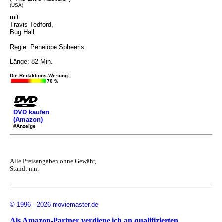
(USA)
mit
Travis Tedford,
Bug Hall
Regie: Penelope Spheeris
Länge: 82 Min.
Die Redaktions-Wertung:
70 %
DVD kaufen
(Amazon)
#Anzeige
Alle Preisangaben ohne Gewähr,
Stand: n.n.
© 1996 - 2026 moviemaster.de
Als Amazon-Partner verdiene ich an qualifizierten