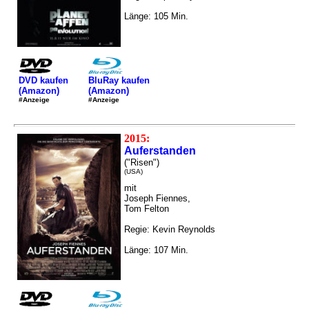
Länge: 105 Min.
DVD kaufen
BluRay kaufen
(Amazon)
(Amazon)
#Anzeige
#Anzeige
2015:
Auferstanden
("Risen")
(USA)
mit
Joseph Fiennes,
Tom Felton
Regie: Kevin Reynolds
Länge: 107 Min.