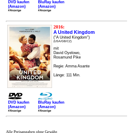
DVD kaufen
BluRay kaufen
(Amazon)
(Amazon)
#Anzeige
#Anzeige
2016:
A United Kingdom
("A United Kingdom")
(USA/GB/CZ)
mit
David Oyelowo,
Rosamund Pike
Regie: Amma Asante
Länge: 111 Min.
DVD kaufen
BluRay kaufen
(Amazon)
(Amazon)
#Anzeige
#Anzeige
Alle Preisangaben ohne Gewähr,