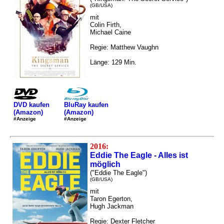
(GB/USA)
mit
Colin Firth,
Michael Caine
Regie: Matthew Vaughn
Länge: 129 Min.
DVD kaufen
BluRay kaufen
(Amazon)
(Amazon)
#Anzeige
#Anzeige
2016:
Eddie The Eagle - Alles ist
möglich
("Eddie The Eagle")
(GB/USA)
mit
Taron Egerton,
Hugh Jackman
Regie: Dexter Fletcher