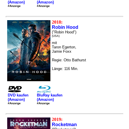
(Amazon)
(Amazon)
#Anzeige
#Anzeige
2018:
Robin Hood
("Robin Hood")
(USA)
mit
Taron Egerton,
Jamie Foxx
Regie: Otto Bathurst
Länge: 116 Min.
DVD kaufen
BluRay kaufen
(Amazon)
(Amazon)
#Anzeige
#Anzeige
2019:
Rocketman