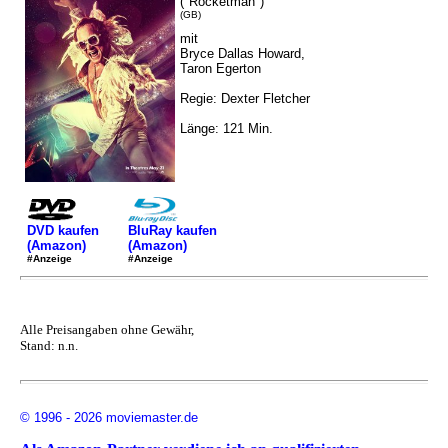
("Rocketman")
(GB)
mit
Bryce Dallas Howard,
Taron Egerton
Regie: Dexter Fletcher
Länge: 121 Min.
DVD kaufen
BluRay kaufen
(Amazon)
(Amazon)
#Anzeige
#Anzeige
Alle Preisangaben ohne Gewähr,
Stand: n.n.
© 1996 - 2026 moviemaster.de