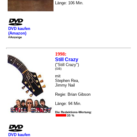
Länge: 106 Min.
DVD kaufen
(Amazon)
#Anzeige
1998:
Still Crazy
("Still Crazy")
(GB)
mit
Stephen Rea,
Jimmy Nail
Regie: Brian Gibson
Länge: 94 Min.
Die Redaktions-Wertung:
35 %
DVD kaufen