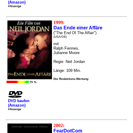
(Amazon)
#Anzeige
1999:
Das Ende einer Affäre
("The End Of The Affair")
(USA/GB)
mit
Ralph Fiennes,
Julianne Moore
Regie: Neil Jordan
Länge: 109 Min.
Die Redaktions-Wertung:
75 %
DVD kaufen
(Amazon)
#Anzeige
2002:
FearDotCom