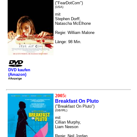
("FearDotCom")
(USA)
mit
Stephen Dorff,
Natascha McElhone
Regie: William Malone
Länge: 98 Min.
DVD kaufen
(Amazon)
#Anzeige
2005:
Breakfast On Pluto
("Breakfast On Pluto")
(GB/IRL)
mit
Cillian Murphy,
Liam Neeson
Regie: Neil Jordan