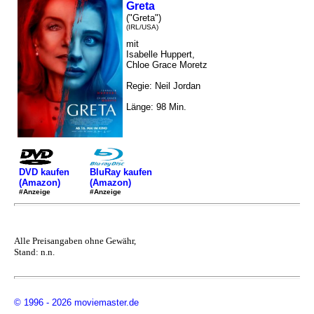
Greta
("Greta")
(IRL/USA)
mit
Isabelle Huppert,
Chloe Grace Moretz
Regie: Neil Jordan
Länge: 98 Min.
DVD kaufen
BluRay kaufen
(Amazon)
(Amazon)
#Anzeige
#Anzeige
Alle Preisangaben ohne Gewähr,
Stand: n.n.
© 1996 - 2026 moviemaster.de