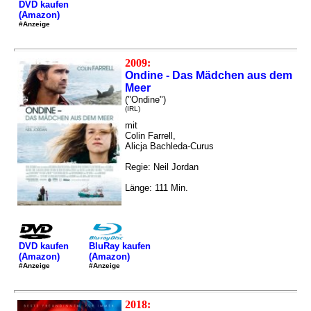
DVD kaufen
(Amazon)
#Anzeige
2009:
Ondine - Das Mädchen aus dem
Meer
("Ondine")
(IRL)
mit
Colin Farrell,
Alicja Bachleda-Curus
Regie: Neil Jordan
Länge: 111 Min.
DVD kaufen
BluRay kaufen
(Amazon)
(Amazon)
#Anzeige
#Anzeige
2018: