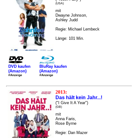
(USA)
mit
Dwayne Johnson,
Ashley Judd
Regie: Michael Lembeck
Länge: 101 Min.
DVD kaufen
BluRay kaufen
(Amazon)
(Amazon)
#Anzeige
#Anzeige
2013:
Das hält kein Jahr...!
("I Give It A Year")
(GB)
mit
Anna Faris,
Rose Byrne
Regie: Dan Mazer