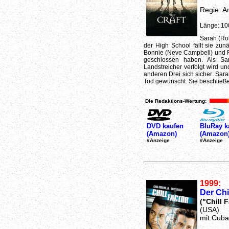
Regie: A
Länge: 10
Sarah (Rob
der High School fällt sie zun
Bonnie (Neve Campbell) und Ro
geschlossen haben. Als Sar
Landstreicher verfolgt wird u
anderen Drei sich sicher: Sar
Tod gewünscht. Sie beschließe
Die Redaktions-Wertung:
DVD kaufen
BluRay k
(Amazon)
(Amazon
#Anzeige
#Anzeige
1999:
Der Chi
("Chill 
(USA)
mit Cuba 