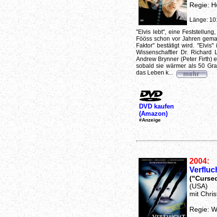
Regie: 
Länge: 10
"Elvis lebt", eine Feststellun
Fööss schon vor Jahren gemach
Faktor" bestätigt wird. "Elvis
Wissenschaftler Dr. Richard
Andrew Brynner (Peter Firth) e
sobald sie wärmer als 50 Gra
das Leben k...
DVD kaufen
(Amazon)
#Anzeige
2004:
Verfluc
("Curse
(USA)
mit Chris
Regie: 