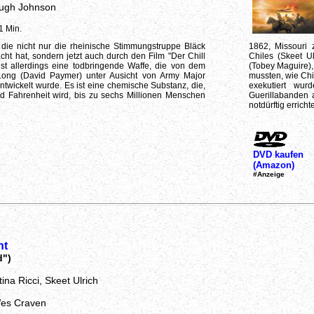
Hugh Johnson
1 Min.
g, die nicht nur die rheinische Stimmungstruppe Bläck
1862, Missouri 
t hat, sondern jetzt auch durch den Film "Der Chill
Chiles (Skeet U
" ist allerdings eine todbringende Waffe, die von dem
(Tobey Maguire)
 Long (David Paymer) unter Ausicht von Army Major
mussten, wie Chi
ntwickelt wurde. Es ist eine chemische Substanz, die,
exekutiert wur
d Fahrenheit wird, bis zu sechs Millionen Menschen
Guerillabanden 
notdürftig erricht
DVD kaufen
(Amazon)
#Anzeige
ht
d")
tina Ricci, Skeet Ulrich
Wes Craven