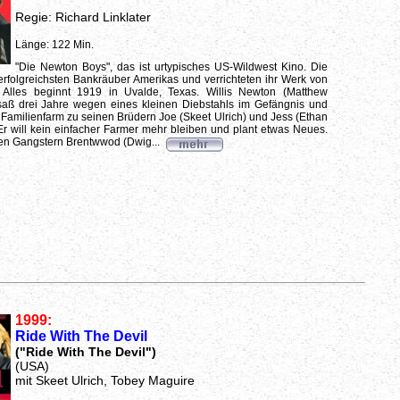
Regie: Richard Linklater
Länge: 122 Min.
"Die Newton Boys", das ist urtypisches US-Wildwest Kino. Die
rfolgreichsten Bankräuber Amerikas und verrichteten ihr Werk von
 Alles beginnt 1919 in Uvalde, Texas. Willis Newton (Matthew
ß drei Jahre wegen eines kleinen Diebstahls im Gefängnis und
e Familienfarm zu seinen Brüdern Joe (Skeet Ulrich) und Jess (Ethan
r will kein einfacher Farmer mehr bleiben und plant etwas Neues.
n Gangstern Brentwwod (Dwig...
1999:
Ride With The Devil
("Ride With The Devil")
(USA)
mit Skeet Ulrich, Tobey Maguire