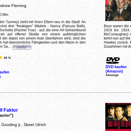
ndrew Fleming
0 Min.
in Tunney) zieht mit ihren Eltern neu in die Stadt. An
ächst drei "freakigen" Mädels - Nancy (Fairuza Balk),
Boys waren die e
chelle (Rachel True) - auf, die eine Art Geheimbund
1919 bis 1924.
ah auf offener Straße von einem aufdringlichen
McConaughey) sa
nd der dabei von einem Auto überfahren wird, sind die
kehrt nun auf di
ah hat übersinnliche Fähigkeiten und den Mann in den
Hawke) zurück. E
n Sa...
Zusammen mit de
45 %
DVD kaufen
(Amazon)
aufen
#Anzeige
)
ll Faktor
Factor")
Gooding jr., Skeet Ulrich