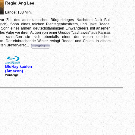
Regie: Ang Lee
Länge: 138 Min.
zur Zeit des amerikanischen Bürgerkrieges: Nachdem Jack Bull
lrich), Sohn eines reichen Plantagenbesitzers, und Jake Roedel
, Sohn eines armen, deutschstämmigen Einwanderers, mit ansehen
les Vater vor ihren Augen von einer Gruppe "Jayhawes" aus Kansas
de, schließen sie sich ebenfalls einer der vielen örtlichen
an. Der einbrechende Winter zwingt Roedel und Chiles, in einem
eten Bretterversc...
BluRay kaufen
(Amazon)
#Anzeige