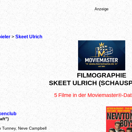
Anzeige
ieler
>
Skeet Ulrich
FILMOGRAPHIE
SKEET ULRICH (SCHAUSP
5
Filme in der Moviemaster®-Da
xenclub
aft")
n Tunney, Neve Campbell