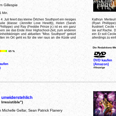
m Gillespie
1 Min.
 4. Juli feiert das kleine Örtchen Southport ein riesiges
Kathryn Merteui
ulie (klasse: (Jennifer Love Hewitt)), Helen (Sarah
(Ryan Phillippe
Phillippe) und Ray (Freddie Prinze jr.) ist es ein ganz
frustriert: Ceci
ern sie das Ende ihrer Highschool-Zeit, zum anderen
sie auf Rache. Da
nheitskönigin und aktuellen "Miss Southport" gekürt
ein: Er soll Ceci
ten im Ort geht es für die vier raus an die Küste und
allerdings zu ein
Die Redaktions-We
65 %
DVD kaufen
aufen
(Amazon)
)
#Anzeige
 unwiderstehlich
Irresistible")
 Michelle Gellar, Sean Patrick Flanery