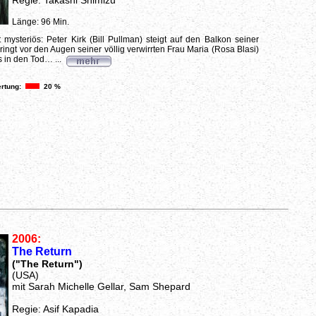
Regie: Takashi Shimizu
Länge: 96 Min.
 mysteriös: Peter Kirk (Bill Pullman) steigt auf den Balkon seiner
ngt vor den Augen seiner völlig verwirrten Frau Maria (Rosa Blasi)
s in den Tod… ...
rtung:
20 %
2006:
The Return
("The Return")
(USA)
mit Sarah Michelle Gellar, Sam Shepard
Regie: Asif Kapadia