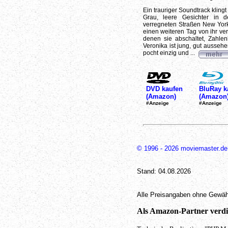
Ein trauriger Soundtrack klingt
Grau, leere Gesichter in 
verregneten Straßen New York
einen weiteren Tag von ihr ver
denen sie abschaltet, Zahlen
Veronika ist jung, gut aussehe
pocht einzig und ...
DVD kaufen
BluRay k
(Amazon)
(Amazon
#Anzeige
#Anzeige
© 1996 - 2026 moviemaster.de
Stand: 04.08.2026
Alle Preisangaben ohne Gewäh
Als Amazon-Partner verdie