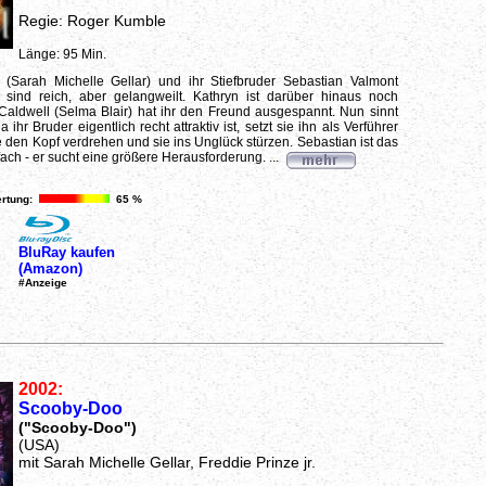
Regie: Roger Kumble
Länge: 95 Min.
l (Sarah Michelle Gellar) und ihr Stiefbruder Sebastian Valmont
) sind reich, aber gelangweilt. Kathryn ist darüber hinaus noch
le Caldwell (Selma Blair) hat ihr den Freund ausgespannt. Nun sinnt
 ihr Bruder eigentlich recht attraktiv ist, setzt sie ihn als Verführer
le den Kopf verdrehen und sie ins Unglück stürzen. Sebastian ist das
fach - er sucht eine größere Herausforderung. ...
rtung:
65 %
BluRay kaufen
(Amazon)
#Anzeige
2002:
Scooby-Doo
("Scooby-Doo")
(USA)
mit Sarah Michelle Gellar, Freddie Prinze jr.