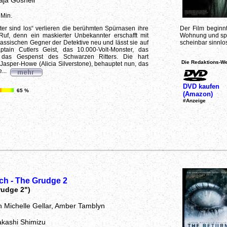
aja Gosnell
 Min.
er sind los“ verlieren die berühmten Spürnasen ihre
Der Film beginnt
uf, denn ein maskierter Unbekannter erschafft mit
Wohnung und spri
assischen Gegner der Detektive neu und lässt sie auf
scheinbar sinnlo
aptain Cutlers Geist, das 10.000-Volt-Monster, das
d das Gespenst des Schwarzen Ritters. Die hart
Die Redaktions-We
Jasper-Howe (Alicia Silverstone), behauptet nun, das
...
DVD kaufen
65 %
(Amazon)
#Anzeige
ch - The Grudge 2
rudge 2")
h Michelle Gellar, Amber Tamblyn
akashi Shimizu