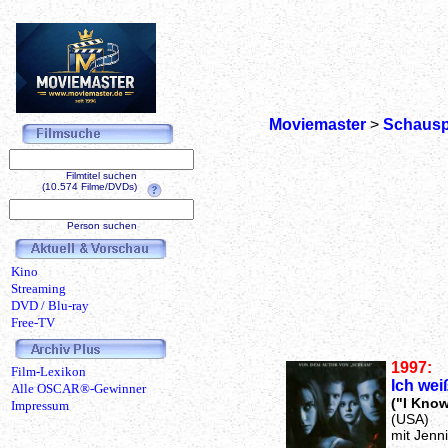
Moviemaster
>
Schausp
Filmtitel suchen
(10.574 Filme/DVDs)
Person suchen
Kino
Streaming
DVD / Blu-ray
Free-TV
1997:
Film-Lexikon
Ich wei
Alle OSCAR®-Gewinner
("I Kno
Impressum
(USA)
mit Jenni