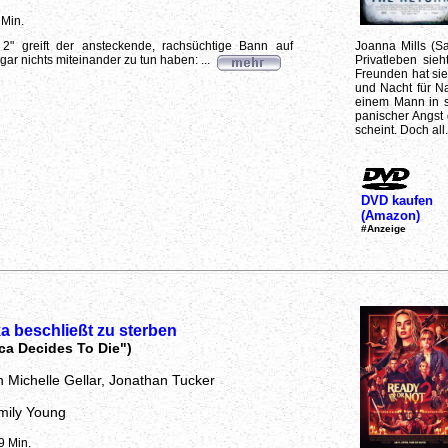
 Min.
2" greift der ansteckende, rachsüchtige Bann auf
Joanna Mills (Sa
ar nichts miteinander zu tun haben: ...
Privatleben sie
Freunden hat sie 
und Nacht für Na
einem Mann in s
panischer Angst 
scheint. Doch all.
DVD kaufen
(Amazon)
#Anzeige
a beschließt zu sterben
ca Decides To Die")
h Michelle Gellar, Jonathan Tucker
mily Young
9 Min.