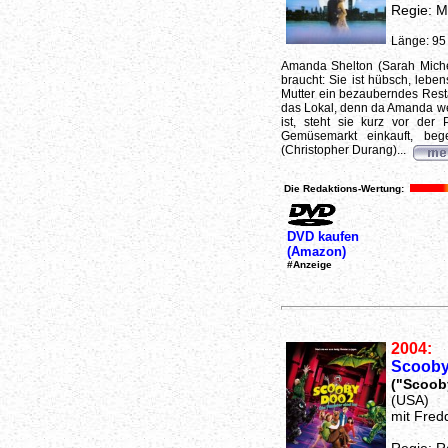
Regie: M
Länge: 95
Amanda Shelton (Sarah Michell
braucht: Sie ist hübsch, leben
Mutter ein bezauberndes Restau
das Lokal, denn da Amanda wed
ist, steht sie kurz vor der
Gemüsemarkt einkauft, beg
(Christopher Durang)...
Die Redaktions-Wertung:
DVD kaufen
(Amazon)
#Anzeige
2004:
Scooby 
("Scoob
(USA)
mit Fredd