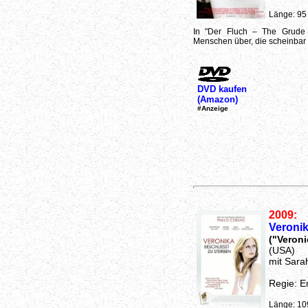
Länge: 95
In "Der Fluch – The Grude 
Menschen über, die scheinbar g
DVD kaufen
(Amazon)
#Anzeige
2009:
Veronik
("Veroni
(USA)
mit Sara
Regie: E
Länge: 10