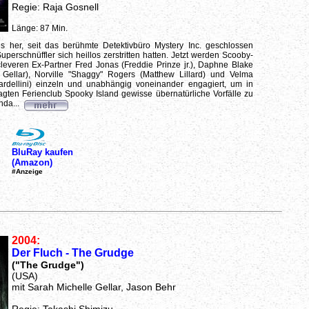
Regie: Raja Gosnell
Länge: 87 Min.
es her, seit das berühmte Detektivbüro Mystery Inc. geschlossen
uperschnüffler sich heillos zerstritten hatten. Jetzt werden Scooby-
everen Ex-Partner Fred Jonas (Freddie Prinze jr.), Daphne Blake
 Gellar), Norville "Shaggy" Rogers (Matthew Lillard) und Velma
ardellini) einzeln und unabhängig voneinander engagiert, um in
gten Ferienclub Spooky Island gewisse übernatürliche Vorfälle zu
nda...
BluRay kaufen
(Amazon)
#Anzeige
2004:
Der Fluch - The Grudge
("The Grudge")
(USA)
mit Sarah Michelle Gellar, Jason Behr