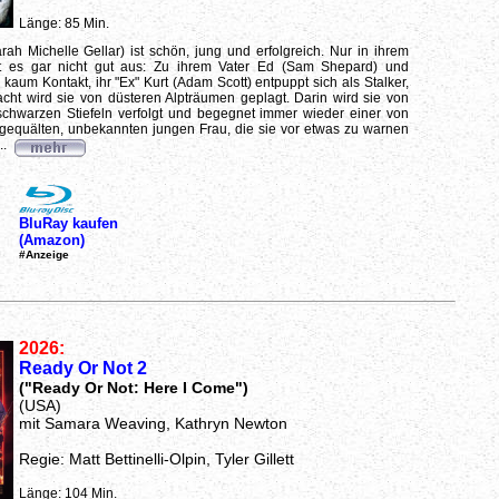
Länge: 85 Min.
rah Michelle Gellar) ist schön, jung und erfolgreich. Nur in ihrem
ht es gar nicht gut aus: Zu ihrem Vater Ed (Sam Shepard) und
kaum Kontakt, ihr "Ex" Kurt (Adam Scott) entpuppt sich als Stalker,
cht wird sie von düsteren Alpträumen geplagt. Darin wird sie von
chwarzen Stiefeln verfolgt und begegnet immer wieder einer von
gequälten, unbekannten jungen Frau, die sie vor etwas zu warnen
..
BluRay kaufen
(Amazon)
#Anzeige
2026:
Ready Or Not 2
("Ready Or Not: Here I Come")
(USA)
mit Samara Weaving, Kathryn Newton
Regie: Matt Bettinelli-Olpin, Tyler Gillett
Länge: 104 Min.