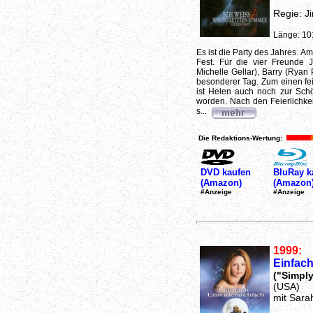
Regie: Ji
Länge: 10
Es ist die Party des Jahres. Am
Fest. Für die vier Freunde J
Michelle Gellar), Barry (Ryan 
besonderer Tag. Zum einen fei
ist Helen auch noch zur Schö
worden. Nach den Feierlichkei
s...
Die Redaktions-Wertung:
DVD kaufen
BluRay k
(Amazon)
(Amazon
#Anzeige
#Anzeige
1999:
Einfach
("Simply 
(USA)
mit Sarah