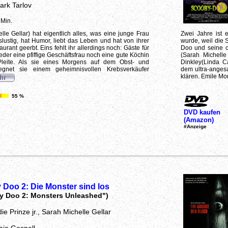
ark Tarlov
 Min.
e Gellar) hat eigentlich alles, was eine junge Frau
Zwei Jahre ist 
slustig, hat Humor, liebt das Leben und hat von ihrer
wurde, weil die S
rant geerbt. Eins fehlt ihr allerdings noch: Gäste für
Doo und seine cl
er eine pfiffige Geschäftsfrau noch eine gute Köchin
(Sarah Michelle
 Pleite. Als sie eines Morgens auf dem Obst- und
Dinkley(Linda C
egnet sie einem geheimnisvollen Krebsverkäufer
dem ultra-angesa
klären. Emile Mo
55 %
DVD kaufen
(Amazon)
#Anzeige
Doo 2: Die Monster sind los
y Doo 2: Monsters Unleashed")
ie Prinze jr., Sarah Michelle Gellar