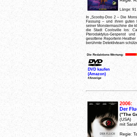
Regie: R
Länge: 91
In „Scooby-Doo 2 – Die Monst
Fassung – und ihren guten R
seiner Monstermaschine die kl
die Stadt Coolsville los: C
Pterodaktylus-Gespenst un
gesottene Reporterin Heather 
berühmte Detektivteam schütze
Die Redaktions-Wertung:
DVD kaufen
(Amazon)
#Anzeige
2006:
Der Flu
("The G
(USA)
mit Sara
Regie: T