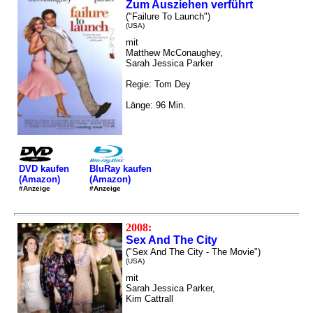
Zum Ausziehen verführt
("Failure To Launch")
(USA)
mit
Matthew McConaughey,
Sarah Jessica Parker
Regie: Tom Dey
Länge: 96 Min.
DVD kaufen
BluRay kaufen
(Amazon)
(Amazon)
#Anzeige
#Anzeige
2008:
Sex And The City
("Sex And The City - The Movie")
(USA)
mit
Sarah Jessica Parker,
Kim Cattrall