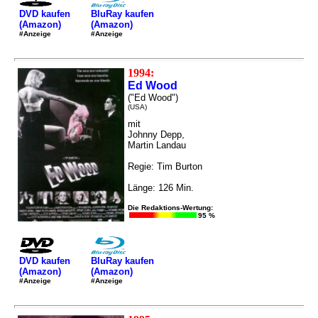
DVD kaufen
BluRay kaufen
(Amazon)
(Amazon)
#Anzeige
#Anzeige
1994:
Ed Wood
("Ed Wood")
(USA)
mit
Johnny Depp,
Martin Landau
Regie: Tim Burton
Länge: 126 Min.
Die Redaktions-Wertung:
95 %
DVD kaufen
BluRay kaufen
(Amazon)
(Amazon)
#Anzeige
#Anzeige