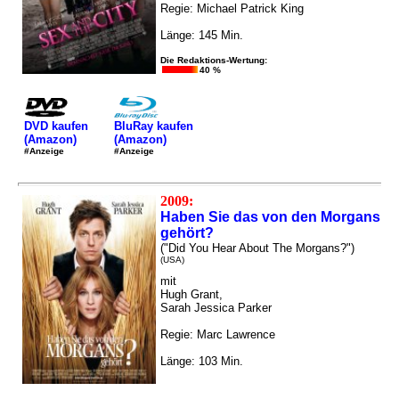
Regie: Michael Patrick King
Länge: 145 Min.
Die Redaktions-Wertung:
40 %
DVD kaufen
BluRay kaufen
(Amazon)
(Amazon)
#Anzeige
#Anzeige
2009:
Haben Sie das von den Morgans
gehört?
("Did You Hear About The Morgans?")
(USA)
mit
Hugh Grant,
Sarah Jessica Parker
Regie: Marc Lawrence
Länge: 103 Min.