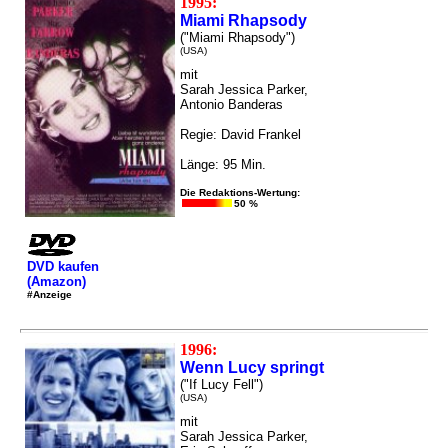
1995:
Miami Rhapsody
("Miami Rhapsody")
(USA)
mit
Sarah Jessica Parker,
Antonio Banderas
Regie: David Frankel
Länge: 95 Min.
Die Redaktions-Wertung:
50 %
DVD kaufen
(Amazon)
#Anzeige
1996:
Wenn Lucy springt
("If Lucy Fell")
(USA)
mit
Sarah Jessica Parker,