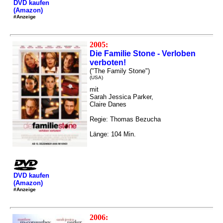
DVD kaufen
(Amazon)
#Anzeige
2005:
Die Familie Stone - Verloben
verboten!
("The Family Stone")
(USA)
mit
Sarah Jessica Parker,
Claire Danes
Regie: Thomas Bezucha
Länge: 104 Min.
DVD kaufen
(Amazon)
#Anzeige
2006: