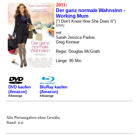
2011:
Der ganz normale Wahnsinn -
Working Mum
("I Don't Know How She Does It")
(USA)
mit
Sarah Jessica Parker,
Greg Kinnear
Regie: Douglas McGrath
Länge: 95 Min.
DVD kaufen
BluRay kaufen
(Amazon)
(Amazon)
#Anzeige
#Anzeige
Alle Preisangaben ohne Gewähr,
Stand: n.n.