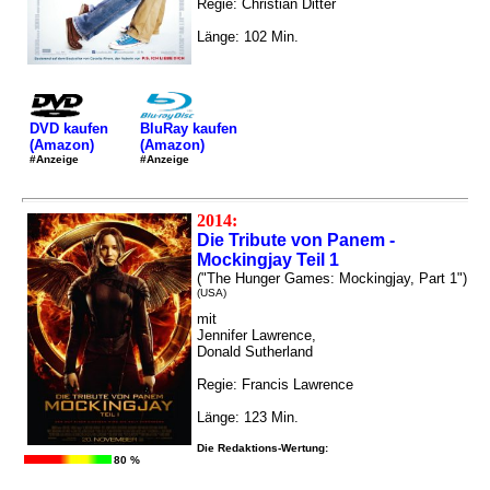
Regie: Christian Ditter
Länge: 102 Min.
DVD kaufen
BluRay kaufen
(Amazon)
(Amazon)
#Anzeige
#Anzeige
2014:
Die Tribute von Panem -
Mockingjay Teil 1
("The Hunger Games: Mockingjay, Part 1")
(USA)
mit
Jennifer Lawrence,
Donald Sutherland
Regie: Francis Lawrence
Länge: 123 Min.
Die Redaktions-Wertung:
80 %