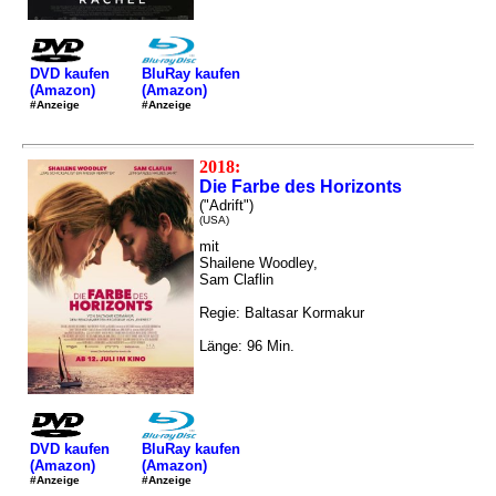
DVD kaufen
BluRay kaufen
(Amazon)
(Amazon)
#Anzeige
#Anzeige
2018:
Die Farbe des Horizonts
("Adrift")
(USA)
mit
Shailene Woodley,
Sam Claflin
Regie: Baltasar Kormakur
Länge: 96 Min.
DVD kaufen
BluRay kaufen
(Amazon)
(Amazon)
#Anzeige
#Anzeige