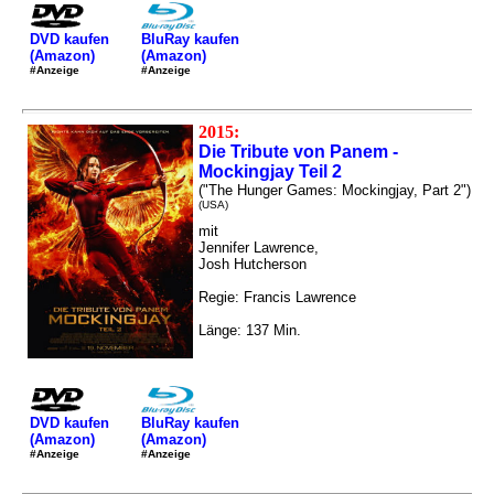
DVD kaufen
BluRay kaufen
(Amazon)
(Amazon)
#Anzeige
#Anzeige
2015:
Die Tribute von Panem -
Mockingjay Teil 2
("The Hunger Games: Mockingjay, Part 2")
(USA)
mit
Jennifer Lawrence,
Josh Hutcherson
Regie: Francis Lawrence
Länge: 137 Min.
DVD kaufen
BluRay kaufen
(Amazon)
(Amazon)
#Anzeige
#Anzeige