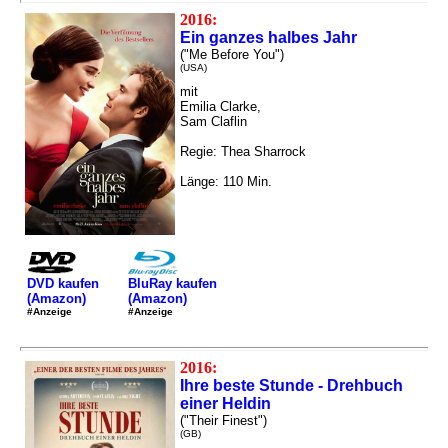
2016:
Ein ganzes halbes Jahr
("Me Before You")
(USA)
mit
Emilia Clarke,
Sam Claflin
Regie: Thea Sharrock
Länge: 110 Min.
DVD kaufen
BluRay kaufen
(Amazon)
(Amazon)
#Anzeige
#Anzeige
2016:
Ihre beste Stunde - Drehbuch
einer Heldin
("Their Finest")
(GB)