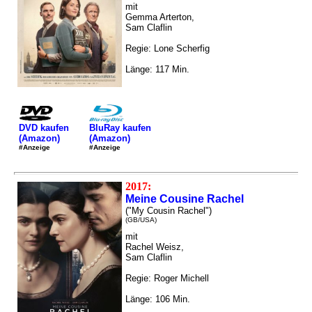
mit
Gemma Arterton,
Sam Claflin
Regie: Lone Scherfig
Länge: 117 Min.
DVD kaufen
BluRay kaufen
(Amazon)
(Amazon)
#Anzeige
#Anzeige
2017:
Meine Cousine Rachel
("My Cousin Rachel")
(GB/USA)
mit
Rachel Weisz,
Sam Claflin
Regie: Roger Michell
Länge: 106 Min.