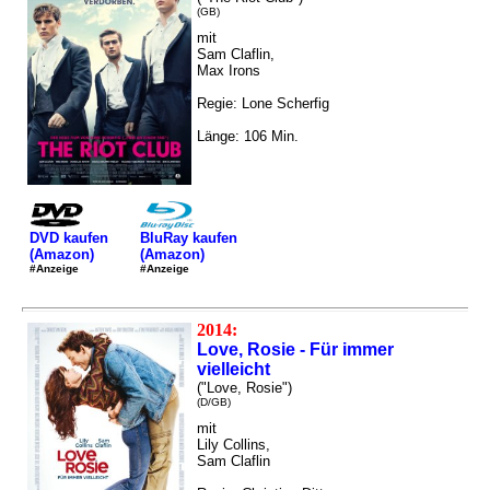
(GB)
mit
Sam Claflin,
Max Irons
Regie: Lone Scherfig
Länge: 106 Min.
DVD kaufen
BluRay kaufen
(Amazon)
(Amazon)
#Anzeige
#Anzeige
2014:
Love, Rosie - Für immer
vielleicht
("Love, Rosie")
(D/GB)
mit
Lily Collins,
Sam Claflin