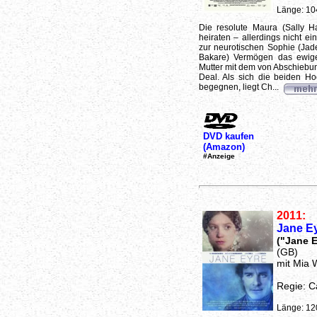
Länge: 10
Die resolute Maura (Sally H
heiraten – allerdings nicht e
zur neurotischen Sophie (Jade
Bakare) Vermögen das ewige
Mutter mit dem von Abschiebun
Deal. Als sich die beiden Hoc
begegnen, liegt Ch...
DVD kaufen
(Amazon)
#Anzeige
2011:
Jane E
("Jane E
(GB)
mit Mia 
Regie: C
Länge: 12