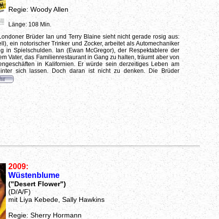
Regie: Woody Allen
Länge: 108 Min.
Londoner Brüder Ian und Terry Blaine sieht nicht gerade rosig aus:
ell), ein notorischer Trinker und Zocker, arbeitet als Automechaniker
ig in Spielschulden. Ian (Ewan McGregor), der Respektablere der
nem Vater, das Familienrestaurant in Gang zu halten, träumt aber von
engeschäften in Kalifornien. Er würde sein derzeitiges Leben am
 hinter sich lassen. Doch daran ist nicht zu denken. Die Brüder
2009:
Wüstenblume
("Desert Flower")
(D/A/F)
mit Liya Kebede, Sally Hawkins
Regie: Sherry Hormann