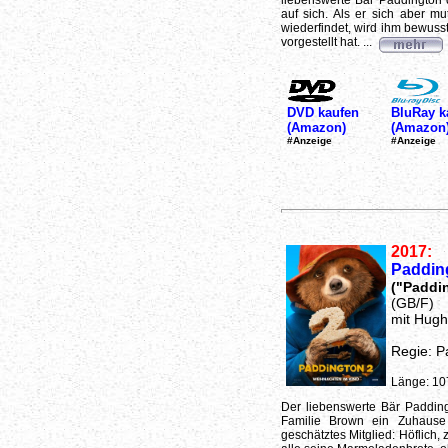
liebenswerte Bär Paddington 
auf sich. Als er sich aber m
wiederfindet, wird ihm bewusst
vorgestellt hat. ...
DVD kaufen
BluRay k
(Amazon)
(Amazon
#Anzeige
#Anzeige
2017:
Paddin
("Paddi
(GB/F)
mit Hugh
Regie: P
Länge: 10
Der liebenswerte Bär Padding
Familie Brown ein Zuhause 
geschätztes Mitglied: Höflich