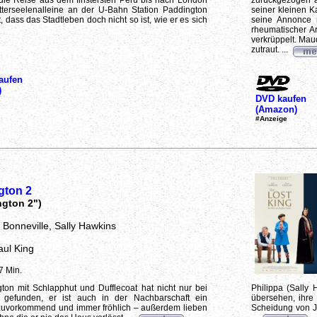
die Reise aus dem finstersten Peru bis nach London
zurückgezogen a
utterseelenalleine an der U-Bahn Station Paddington
seiner kleinen K
, dass das Stadtleben doch nicht so ist, wie er es sich
seine Annonce 
rheumatischer Art
verkrüppelt. Maud
zutraut. ...
aufen
)
DVD kaufen
(Amazon)
#Anzeige
gton 2
ngton 2")
 Bonneville, Sally Hawkins
aul King
7 Min.
ton mit Schlapphut und Dufflecoat hat nicht nur bei
Philippa (Sally 
gefunden, er ist auch in der Nachbarschaft ein
übersehen, ihre
, zuvorkommend und immer fröhlich – außerdem lieben
Scheidung von Jo