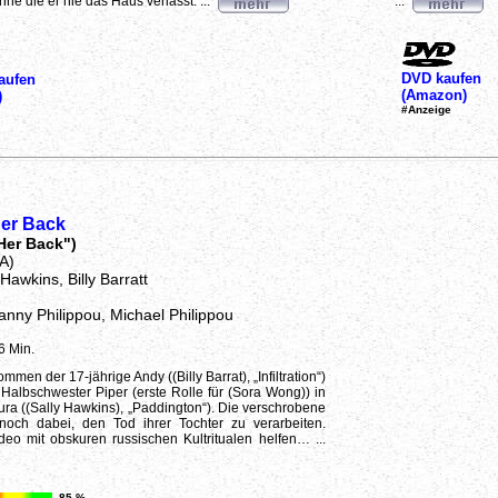
ne die er nie das Haus verlässt. ...
...
DVD kaufen
aufen
(Amazon)
)
#Anzeige
Her Back
Her Back")
A)
 Hawkins, Billy Barratt
anny Philippou, Michael Philippou
6 Min.
men der 17-jährige Andy ((Billy Barrat), „Infiltration“)
 Halbschwester Piper (erste Rolle für (Sora Wong)) in
ura ((Sally Hawkins), „Paddington“). Die verschrobene
 noch dabei, den Tod ihrer Tochter zu verarbeiten.
deo mit obskuren russischen Kultritualen helfen… ...
85 %