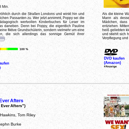
8 Min.
fröhlich durch die Straßen Londons und winkt hin und
Als die kleine W
lichen Passanten zu. Wer jetzt annimmt, Poppy sei die
Mann als desse
pädagogisch wertvollen Kinderbuches für Leser im
Mädchen, dass i
was daneben. Denn bei Poppy, die eigentlich Pauline
entziehen. Mitte
m eine fiktive Grundschülerin, sondern vielmehr um eine
heiß geliebten k
rin, die sich allerdings das sonnige Gemüt ihrer
und stiehlt sich
Verpflegung und m
100 %
DVD kaufen
(Amazon)
aufen
#Anzeige
)
ver Afters
Ever Afters")
y Hawkins, Tom Riley
tephn Burke