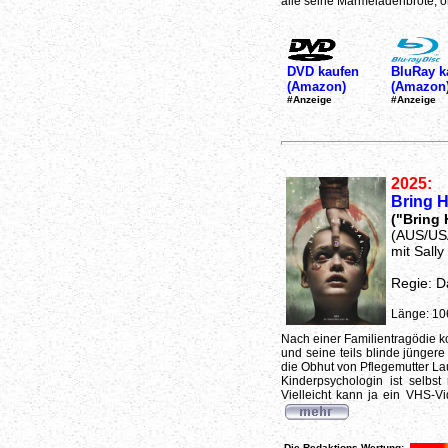
alle seine Marmeladenbrote, oh
DVD kaufen
BluRay k
(Amazon)
(Amazon
#Anzeige
#Anzeige
2025:
Bring 
("Bring 
(AUS/US
mit Sally
Regie: D
Länge: 10
Nach einer Familientragödie kom
und seine teils blinde jüngere
die Obhut von Pflegemutter La
Kinderpsychologin ist selbst
Vielleicht kann ja ein VHS-Vi
Die Redaktions-Wertung: