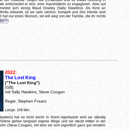
n der Ostküste. Gegen die Einsamkeit und für etwas Ordnung in
ate entscheidet er sich, eine Haushälterin zu engagieren. Aber auf
meldet sich einzig Maud Dowley (Sally Hawkins). Als Kind an
hritis erkrankt, ist sie sehr zierlich, humpelt und ihre Hände sind
 hat nur einen Wunsch, sie will weg von der Familie, die ihr nichts
2022:
The Lost King
("The Lost King")
(GB)
mit Sally Hawkins, Steve Coogan
Regie: Stephen Frears
Länge: 108 Min.
Hawkins) hat es nicht leicht: in ihrem Agenturjob wird sie ständig
 Söhne gehen langsam eigene Wege und sie steckt mitten in der
hn (Steve Coogan), mit dem sie sich eigentlich ganz gut versteht.