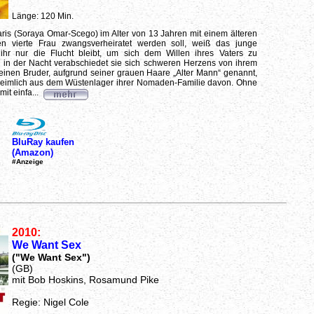
Länge: 120 Min.
aris (Soraya Omar-Scego) im Alter von 13 Jahren mit einem älteren
n vierte Frau zwangsverheiratet werden soll, weiß das junge
hr nur die Flucht bleibt, um sich dem Willen ihres Vaters zu
n in der Nacht verabschiedet sie sich schweren Herzens von ihrem
leinen Bruder, aufgrund seiner grauen Haare „Alter Mann“ genannt,
 heimlich aus dem Wüstenlager ihrer Nomaden-Familie davon. Ohne
it einfa...
BluRay kaufen
(Amazon)
#Anzeige
2010:
We Want Sex
("We Want Sex")
(GB)
mit Bob Hoskins, Rosamund Pike
Regie: Nigel Cole