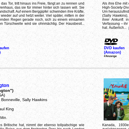
das Tor, tritt hinaus ins Freie, fängt an zu rennen und
Als ihre Ehe mit
enhaus, das sie für immer hinter sich lassen will. Sie
High-Society-Div
landschaft. Auf einem Berggipfel schwinden ihre Kräfte,
Um herauszufinde
 wieder auf und hetzt weiter. Viel später, mitten in der
(Sally Hawkins)
römenden Regen gerade noch, sich zu einem einsamen
ihrer Ankunft 
n Türschwelle wird sie ohnmächtig. Der Hausbesit...
Verfassung – ihr 
hat. Äußerlich...
aufen
DVD kaufen
)
(Amazon)
#Anzeige
gton
ngton")
SA)
 Bonneville, Sally Hawkins
aul King
 Min.
s Britische hat, nimmt der ebenso tollpatschige wie
Kanada, 1930e