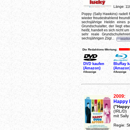
Länge: 11
Poppy (Sally Hawkins) radelt 
wieder freudestrahlend freund
sechsjährige Heldin eines 
Grundschulalter, der liegt et
heißt, handelt es sich nicht u
sehr reale Grundschullehre
sechsjährigen Zögl...
Die Redaktions-Wertung:
DVD kaufen
BluRay k
(Amazon)
(Amazon
#Anzeige
#Anzeige
2009:
Happy E
("Happy 
(IRL/D)
mit Sall
Regie: S