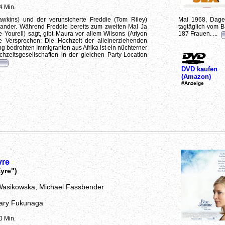
4 Min.
awkins) und der verunsicherte Freddie (Tom Riley)
Mai 1968, Dage
inander. Während Freddie bereits zum zweiten Mal Ja
tagtäglich vom B
 Yourell) sagt, gibt Maura vor allem Wilsons (Ariyon
187 Frauen. ...
 Versprechen: Die Hochzeit der alleinerziehenden
g bedrohten Immigranten aus Afrika ist ein nüchterner
hzeitsgesellschaften in der gleichen Party-Location
DVD kaufen
(Amazon)
#Anzeige
yre
yre")
Wasikowska, Michael Fassbender
ary Fukunaga
0 Min.