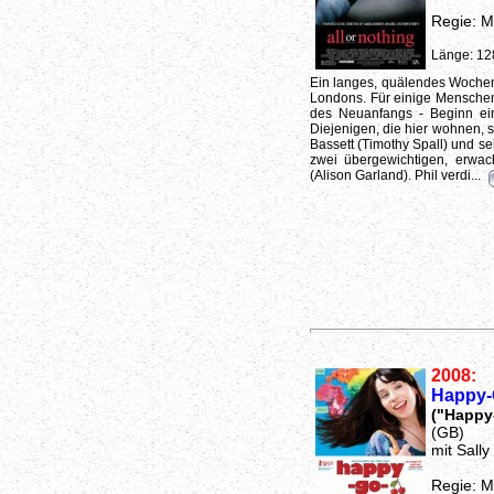
Regie: M
Länge: 12
Ein langes, quälendes Wochen
Londons. Für einige Mensche
des Neuanfangs - Beginn ein
Diejenigen, die hier wohnen, 
Bassett (Timothy Spall) und se
zwei übergewichtigen, erwa
(Alison Garland). Phil verdi...
2008:
Happy-
("Happy
(GB)
mit Sall
Regie: M