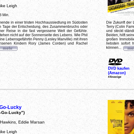
ike Leigh
8 Min.
ende in einer tristen Hochhaussiedlung im Südosten
Die Zukunft der 
n Tage der Entscheidung, des Zusammenbruchs oder
Terry (Colin Farr
er Reise in die fast vergessene Welt der Gefühle.
und steckt ständ
stehen nicht auf der Sonnenseite des Lebens. Wie Phil
Beiden, hilft sei
ine Lebensgefährtin Penny (Lesley Manville) mit ihren
großen Immobili
chsenen Kindern Rory (James Corden) und Rachel
liebsten sofort
können...
DVD kaufen
(Amazon)
#Anzeige
Go-Lucky
-Go-Lucky")
y Hawkins, Eddie Marsan
ike Leigh