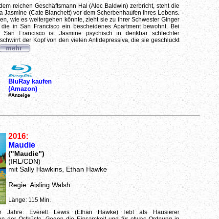
 dem reichen Geschäftsmann Hal (Alec Baldwin) zerbricht, steht die
a Jasmine (Cate Blanchett) vor dem Scherbenhaufen ihres Lebens.
n, wie es weitergehen könnte, zieht sie zu ihrer Schwester Ginger
, die in San Francisco ein bescheidenes Apartment bewohnt. Bei
in San Francisco ist Jasmine psychisch in denkbar schlechter
schwirrt der Kopf von den vielen Antidepressiva, die sie geschluckt
BluRay kaufen
(Amazon)
#Anzeige
2016:
Maudie
("Maudie")
(IRL/CDN)
mit Sally Hawkins, Ethan Hawke
Regie: Aisling Walsh
Länge: 115 Min.
r Jahre. Everett Lewis (Ethan Hawke) lebt als Hausierer