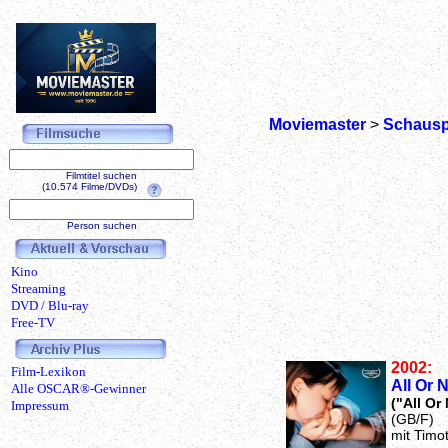
Moviemaster
>
Schausp
Filmtitel suchen
(10.574 Filme/DVDs)
Person suchen
Kino
Streaming
DVD / Blu-ray
Free-TV
2002:
Film-Lexikon
All Or 
Alle OSCAR®-Gewinner
("All Or
Impressum
(GB/F)
mit Timot