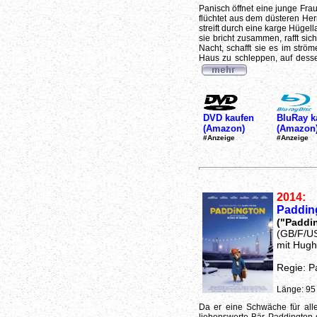
Panisch öffnet eine junge Frau 
flüchtet aus dem düsteren Herr
streift durch eine karge Hügel
sie bricht zusammen, rafft sich
Nacht, schafft sie es im st
Haus zu schleppen, auf desse
DVD kaufen
BluRay k
(Amazon)
(Amazon
#Anzeige
#Anzeige
2014:
Paddin
("Paddi
(GB/F/U
mit Hugh
Regie: P
Länge: 95
Da er eine Schwäche für alle