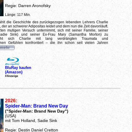
Regie: Darren Aronofsky
Länge: 117 Min.
ählt die Geschichte des zurückgezogen lebenden Lehrers Charlie
 der an schwerer Adipositas leidet und dem nun die Zeit davonläuft.
zten mutigen Versuch unternimmt, sich mit seiner Familie, seiner
(Sadie Sink) und seiner Ex-Frau Mary (Samantha Morton) zu
ieht sich Charlie mit lang verdrängten Traumata und
nen Gefühlen konfrontiert – die ihn schon seit vielen Jahren
BluRay kaufen
(Amazon)
#Anzeige
2026:
Spider-Man: Brand New Day
("Spider-Man: Brand New Day")
(USA)
mit Tom Holland, Sadie Sink
Regie: Destin Daniel Cretton