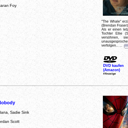
iaran Foy
"The Whale" erz
(Brendan Fraser),
Als er einen let
Tochter Ellie 
versöhnen, s
unausgesproche
verfolgen... ...
DVD kaufen
(Amazon)
#Anzeige
 Nobody
 Bana, Sadie Sink
ordan Scott