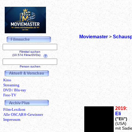
Moviemaster
>
Schausp
Filmtitel suchen
(10.574 Filme/DVDs)
Person suchen
Kino
Streaming
DVD / Blu-ray
Free-TV
2019:
Film-Lexikon
Eli
Alle OSCAR®-Gewinner
("Eli")
Impressum
(USA)
mit Sadie