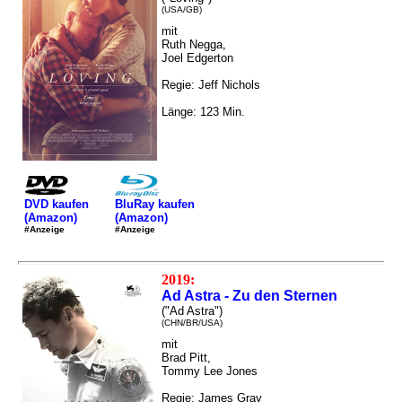
(USA/GB)
mit
Ruth Negga,
Joel Edgerton
Regie: Jeff Nichols
Länge: 123 Min.
DVD kaufen
BluRay kaufen
(Amazon)
(Amazon)
#Anzeige
#Anzeige
2019:
Ad Astra - Zu den Sternen
("Ad Astra")
(CHN/BR/USA)
mit
Brad Pitt,
Tommy Lee Jones
Regie: James Gray