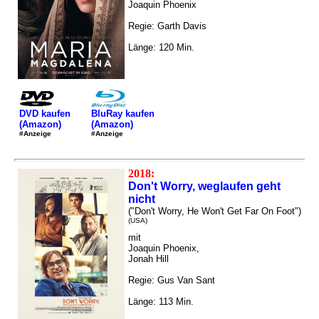
Joaquin Phoenix
Regie: Garth Davis
Länge: 120 Min.
DVD kaufen
BluRay kaufen
(Amazon)
(Amazon)
#Anzeige
#Anzeige
2018:
Don't Worry, weglaufen geht
nicht
("Don't Worry, He Won't Get Far On Foot")
(USA)
mit
Joaquin Phoenix,
Jonah Hill
Regie: Gus Van Sant
Länge: 113 Min.