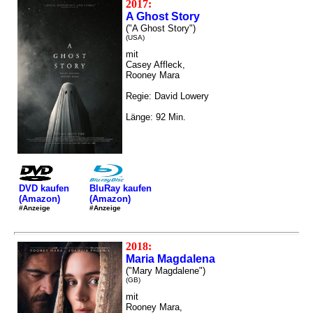
2017:
A Ghost Story
("A Ghost Story")
(USA)
mit
Casey Affleck,
Rooney Mara
Regie: David Lowery
Länge: 92 Min.
DVD kaufen
BluRay kaufen
(Amazon)
(Amazon)
#Anzeige
#Anzeige
2018:
Maria Magdalena
("Mary Magdalene")
(GB)
mit
Rooney Mara,