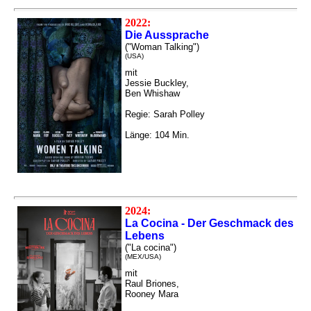
2022:
Die Aussprache
("Woman Talking")
(USA)
mit
Jessie Buckley,
Ben Whishaw
Regie: Sarah Polley
Länge: 104 Min.
2024:
La Cocina - Der Geschmack des
Lebens
("La cocina")
(MEX/USA)
mit
Raul Briones,
Rooney Mara