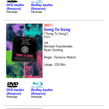
DVD kaufen
BluRay kaufen
(Amazon)
(Amazon)
#Anzeige
#Anzeige
2017:
Song To Song
("Song To Song")
(USA)
mit
Michael Fassbender,
Ryan Gosling
Regie: Terrence Malick
Länge: 129 Min.
DVD kaufen
BluRay kaufen
(Amazon)
(Amazon)
#Anzeige
#Anzeige