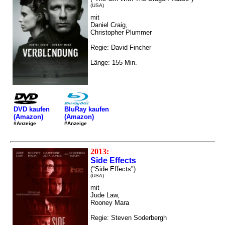
(USA)
mit
Daniel Craig,
Christopher Plummer
Regie: David Fincher
Länge: 155 Min.
DVD kaufen
BluRay kaufen
(Amazon)
(Amazon)
#Anzeige
#Anzeige
2013:
Side Effects
("Side Effects")
(USA)
mit
Jude Law,
Rooney Mara
Regie: Steven Soderbergh