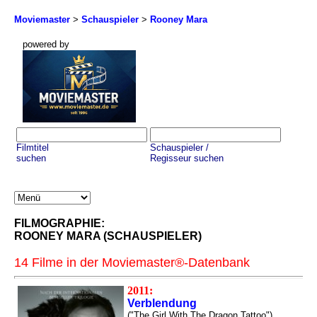
Moviemaster
>
Schauspieler
>
Rooney Mara
powered by
Filmtitel
Schauspieler /
suchen
Regisseur suchen
FILMOGRAPHIE:
ROONEY MARA (SCHAUSPIELER)
14 Filme in der Moviemaster®-Datenbank
2011:
Verblendung
("The Girl With The Dragon Tattoo")