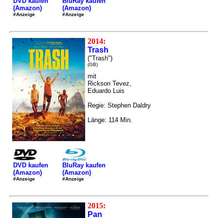
DVD kaufen
BluRay kaufen
(Amazon)
(Amazon)
#Anzeige
#Anzeige
2014:
Trash
("Trash")
(GB)
mit
Rickson Tevez,
Eduardo Luis
Regie: Stephen Daldry
Länge: 114 Min.
DVD kaufen
BluRay kaufen
(Amazon)
(Amazon)
#Anzeige
#Anzeige
2015:
Pan