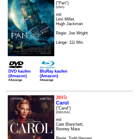
("Pan")
(USA)
mit
Levi Miller,
Hugh Jackman
Regie: Joe Wright
Länge: 111 Min.
DVD kaufen
BluRay kaufen
(Amazon)
(Amazon)
#Anzeige
#Anzeige
2015:
Carol
("Carol")
(GB/USA)
mit
Cate Blanchett,
Rooney Mara
Regie: Todd Haynes