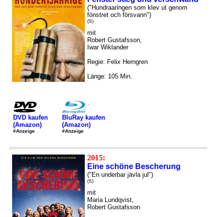
("Hundraaringen som klev ut genom
fönstret och försvann")
(S)
mit
Robert Gustafsson,
Iwar Wiklander
Regie: Felix Herngren
Länge: 105 Min.
DVD kaufen
BluRay kaufen
(Amazon)
(Amazon)
#Anzeige
#Anzeige
2015:
Eine schöne Bescherung
("En underbar jävla jul")
(S)
mit
Maria Lundqvist,
Robert Gustafsson