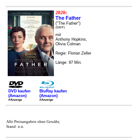
2020:
The Father
("The Father")
(GB/F)
mit
Anthony Hopkins,
Olivia Colman
Regie: Florian Zeller
Länge: 97 Min.
DVD kaufen
BluRay kaufen
(Amazon)
(Amazon)
#Anzeige
#Anzeige
Alle Preisangaben ohne Gewähr,
Stand: n.n.