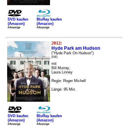
DVD kaufen
BluRay kaufen
(Amazon)
(Amazon)
#Anzeige
#Anzeige
2012:
Hyde Park am Hudson
("Hyde Park On Hudson")
(GB)
mit
Bill Murray,
Laura Linney
Regie: Roger Michell
Länge: 95 Min.
DVD kaufen
BluRay kaufen
(Amazon)
(Amazon)
#Anzeige
#Anzeige