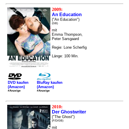
2009:
An Education
("An Education")
(GB)
mit
Emma Thompson,
Peter Sarsgaard
Regie: Lone Scherfig
Länge: 100 Min.
DVD kaufen
BluRay kaufen
(Amazon)
(Amazon)
#Anzeige
#Anzeige
2010:
Der Ghostwriter
("The Ghost")
(F/D/GB)
mit