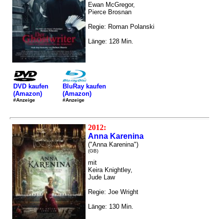
Ewan McGregor,
Pierce Brosnan
Regie: Roman Polanski
Länge: 128 Min.
DVD kaufen
BluRay kaufen
(Amazon)
(Amazon)
#Anzeige
#Anzeige
2012:
Anna Karenina
("Anna Karenina")
(GB)
mit
Keira Knightley,
Jude Law
Regie: Joe Wright
Länge: 130 Min.