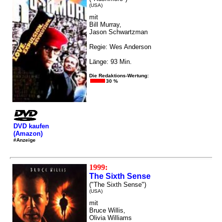
(USA)
mit
Bill Murray,
Jason Schwartzman
Regie: Wes Anderson
Länge: 93 Min.
Die Redaktions-Wertung:
30 %
DVD kaufen
(Amazon)
#Anzeige
1999:
The Sixth Sense
("The Sixth Sense")
(USA)
mit
Bruce Willis,
Olivia Williams