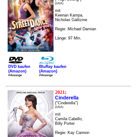
(USA)
mit
Keenan Kampa,
Nicholas Galitzine
Regie: Michael Damian
Länge: 97 Min.
DVD kaufen
BluRay kaufen
(Amazon)
(Amazon)
#Anzeige
#Anzeige
2021:
Cinderella
("Cinderella")
(USA)
mit
Camila Cabello,
Billy Porter
Regie: Kay Cannon