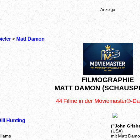
Anzeige
ieler
>
Matt Damon
FILMOGRAPHIE
MATT DAMON (SCHAUSPI
44
Filme in der Moviemaster®-D
ll Hunting
("John Grish
(USA)
lliams
mit Matt Damo