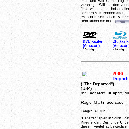
Jake und Will Grimm liegt mi
veranlagte Will hat den vert
Jake wiederkehrt, hat er alle
sondern sich Bohnen andrehen
es nicht fassen - auch 15 Jahr
dem Bruder die ma...
DVD kaufen
BluRay k
(Amazon)
(Amazon
#Anzeige
#Anzeige
2006:
Departe
("The Departed")
(USA)
mit Leonardo DiCaprio, M
Regie: Martin Scorsese
Länge: 149 Min.
"Departed" spielt in South Bo
Krieg erklärt. Der junge Unde
diesem Viertel aufgewachsen