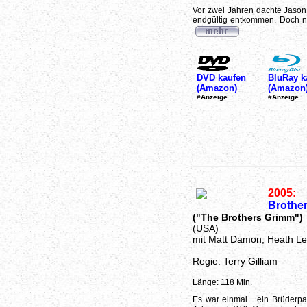
Vor zwei Jahren dachte Jason
endgültig entkommen. Doch nun
DVD kaufen
BluRay k
(Amazon)
(Amazon
#Anzeige
#Anzeige
2005:
Brothe
("The Brothers Grimm")
(USA)
mit Matt Damon, Heath L
Regie: Terry Gilliam
Länge: 118 Min.
Es war einmal... ein Brüderp