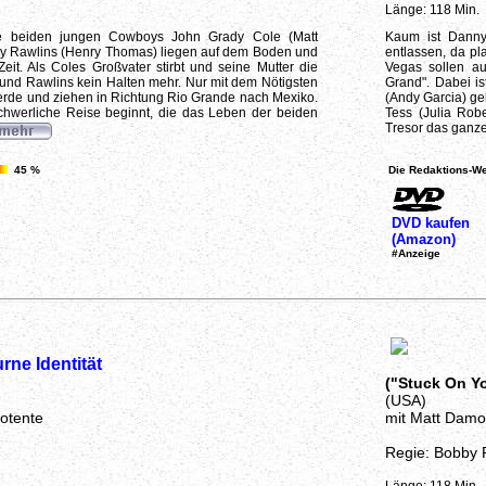
Länge: 118 Min.
ie beiden jungen Cowboys John Grady Cole (Matt
Kaum ist Dann
y Rawlins (Henry Thomas) liegen auf dem Boden und
entlassen, da pl
it. Als Coles Großvater stirbt und seine Mutter die
Vegas sollen a
n und Rawlins kein Halten mehr. Nur mit dem Nötigsten
Grand". Dabei is
Pferde und ziehen in Richtung Rio Grande nach Mexiko.
(Andy Garcia) ge
hwerliche Reise beginnt, die das Leben der beiden
Tess (Julia Rob
Tresor das ganze
45 %
Die Redaktions-We
DVD kaufen
(Amazon)
#Anzeige
rne Identität
("Stuck On Y
(USA)
otente
mit Matt Damo
Regie: Bobby F