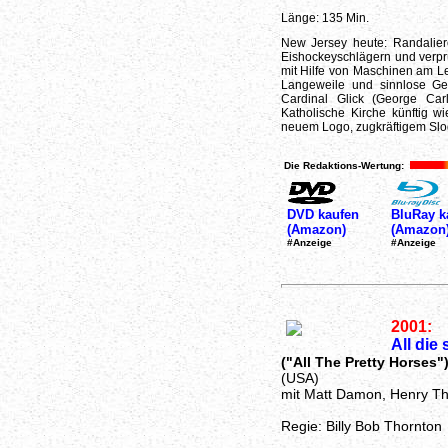
Länge: 135 Min.
New Jersey heute: Randalier
Eishockeyschlägern und verpr
mit Hilfe von Maschinen am L
Langeweile und sinnlose Gewa
Cardinal Glick (George Car
Katholische Kirche künftig wi
neuem Logo, zugkräftigem Slo
Die Redaktions-Wertung:
DVD kaufen
BluRay k
(Amazon)
(Amazon
#Anzeige
#Anzeige
2001:
All die
("All The Pretty Horses"
(USA)
mit Matt Damon, Henry T
Regie: Billy Bob Thornton