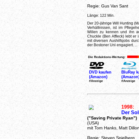
Regie: Gus Van Sant
Länge: 122 Min.
Der 20-jährige Will Hunting (M
Verhältnissen, ist im Pfleg
Willen zu kennen und ihn 
Chuckle (Ben Affleck) lebt er 
mit diversen Aushilfsjobs dur
der Bostoner Uni engagiert. ...
Die Redaktions-Wertung:
DVD kaufen
BluRay k
(Amazon)
(Amazon
#Anzeige
#Anzeige
1998:
Der So
("Saving Private Ryan")
(USA)
mit Tom Hanks, Matt Dillo
Regie: Steven Spielberg