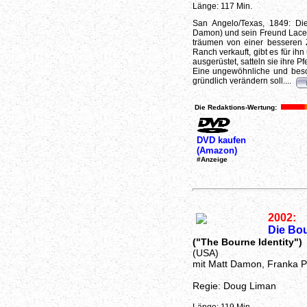
Länge: 117 Min.
San Angelo/Texas, 1849: D
Damon) und sein Freund Lace
träumen von einer besseren Ze
Ranch verkauft, gibt es für ih
ausgerüstet, satteln sie ihre 
Eine ungewöhnliche und besc
gründlich verändern soll....
Die Redaktions-Wertung:
DVD kaufen
(Amazon)
#Anzeige
2002:
Die Bou
("The Bourne Identity")
(USA)
mit Matt Damon, Franka P
Regie: Doug Liman