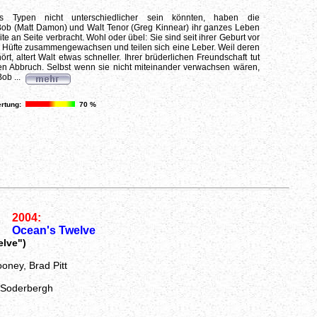
s Typen nicht unterschiedlicher sein könnten, haben die
Bob (Matt Damon) und Walt Tenor (Greg Kinnear) ihr ganzes Leben
e an Seite verbracht. Wohl oder übel: Sie sind seit ihrer Geburt vor
 Hüfte zusammengewachsen und teilen sich eine Leber. Weil deren
rt, altert Walt etwas schneller. Ihrer brüderlichen Freundschaft tut
en Abbruch. Selbst wenn sie nicht miteinander verwachsen wären,
ob ...
rtung:
70 %
2004:
Ocean's Twelve
elve")
oney, Brad Pitt
 Soderbergh