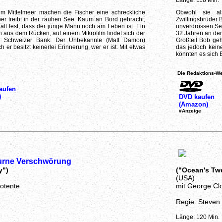
Länge: 118 Min.
im Mittelmeer machen die Fischer eine schreckliche
Obwohl sie al
er treibt in der rauhen See. Kaum an Bord gebracht,
Zwillingsbrüder 
haft fest, dass der junge Mann noch am Leben ist. Ein
unverdrossen Seit
n aus dem Rücken, auf einem Mikrofilm findet sich der
32 Jahren an der
er Schweizer Bank. Der Unbekannte (Matt Damon)
Großteil Bob gehö
 er besitzt keinerlei Erinnerung, wer er ist. Mit etwas
das jedoch kein
könnten es sich B
Die Redaktions-We
aufen
)
DVD kaufen
(Amazon)
#Anzeige
urne Verschwörung
y")
("Ocean's Tw
(USA)
otente
mit George Clo
Regie: Steven
Länge: 120 Min.