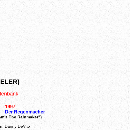
ELER)
atenbank
1997:
Der Regenmacher
am's The Rainmaker")
n, Danny DeVito