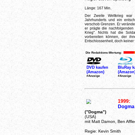
Länge: 167 Min.
Der Zweite Weltkrieg war 
Jahrhunderts und ein entsch
verschob Grenzen. Er veränder
er prägte die nachfolgenden
Krieg". Nichts hat die So
vorbereiten können, der ihn
Entschlossenheit, doch keiner 
Die Redaktions-Wertung:
DVD kaufen
BluRay k
(Amazon)
(Amazon
#Anzeige
#Anzeige
1999:
Dogma
("Dogma")
(USA)
mit Matt Damon, Ben Affle
Regie: Kevin Smith