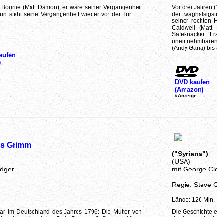
 Bourne (Matt Damon), er wäre seiner Vergangenheit
Vor drei Jahren 
 steht seine Vergangenheit wieder vor der Tür... ...
der waghalsigste
seiner rechten
Caldwell (Matt
Safeknacker F
uneinnehmbaren 
(Andy Garia) bis 
aufen
)
DVD kaufen
(Amazon)
#Anzeige
rs Grimm
("Syriana")
(USA)
edger
mit George Cl
Regie: Steve 
Länge: 126 Min.
aar im Deutschland des Jahres 1796: Die Mutter von
Die Geschichte e