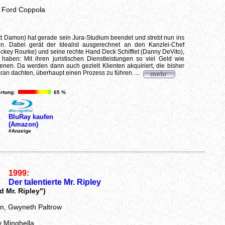
s Ford Coppola
t Damon) hat gerade sein Jura-Studium beendet und strebt nun ins
en. Dabei gerät der Idealist ausgerechnet an den Kanzlei-Chef
ickey Rourke) und seine rechte Hand Deck Schifflet (Danny DeVito),
 haben: Mit ihren juristischen Dienstleistungen so viel Geld wie
enen. Da werden dann auch gezielt Klienten akquiriert, die bisher
aran dachten, überhaupt einen Prozess zu führen. ...
rtung:
65 %
BluRay kaufen
(Amazon)
#Anzeige
1999:
Der talentierte Mr. Ripley
d Mr. Ripley")
n, Gwyneth Paltrow
y Minghella