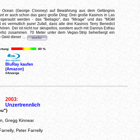
y Ocean (George Clooney) auf Bewährung aus dem Gefängnis
ant er auch schon das ganz große Ding: Drei große Kasinos in Las
usgeraubt werden - das "Bellagio", das "Mirage" und das "MGM
t es vermutlich purer Zufall, dass alle drei Kasinos Terry Benedict
hören. Der ist nicht nur skrupellos, sondern auch mit Dannys Exfrau
erts) zusammen. 70 Meter unter dem Vegas-Strip beherbergt ein
 Geld dieser ...
rtung:
80 %
BluRay kaufen
(Amazon)
#Anzeige
2003:
Unzertrennlich
ou")
n, Gregg Kinnear
arrelly, Peter Farrelly