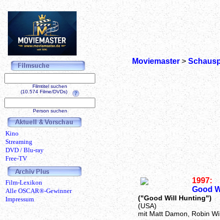
Moviemaster
>
Schausp
Filmtitel suchen
(10.574 Filme/DVDs)
Person suchen
Kino
Streaming
DVD / Blu-ray
Free-TV
1997:
Film-Lexikon
Good Wi
Alle OSCAR®-Gewinner
("Good Will Hunting")
Impressum
(USA)
mit Matt Damon, Robin Wi