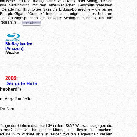
smatische und reformwillige Prinz Nasir (Alexander Siddig) die seit
nde Verstrickung mit den amerikanischen Geschäftsinteressen
 Gerade hat Thronfolger Nasir die Erdgas-Bohrrechte – die bisher
 Energie-Gigant "Connex" innehatte – aufgrund eines höheren
inesen zugesprochen: ein schwerer Schlag für "Connex" und die
ressen in ...
BluRay kaufen
(Amazon)
#Anzeige
2006:
Der gute Hirte
hepherd")
, Angelina Jolie
 De Niro
nfänge des Geheimdienstes CIA in den USA? Wie war es, gegen die
nieren? Und wie hat es die Männer, die diesen Job machen,
bert de Niro widmet sich in seiner zweiten Regiearbeit diesem