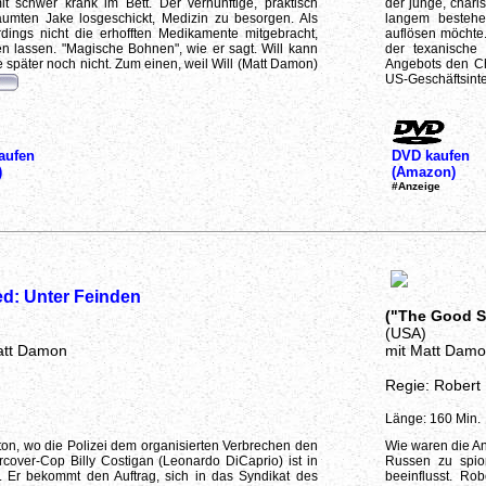
t schwer krank im Bett. Der vernünftige, praktisch
der junge, chari
räumten Jake losgeschickt, Medizin zu besorgen. Als
langem bestehe
rdings nicht die erhofften Medikamente mitgebracht,
auflösen möchte.
 lassen. "Magische Bohnen", wie er sagt. Will kann
der texanische
e später noch nicht. Zum einen, weil Will (Matt Damon)
Angebots den Ch
US-Geschäftsinte
aufen
DVD kaufen
)
(Amazon)
#Anzeige
d: Unter Feinden
("The Good S
(USA)
att Damon
mit Matt Damon
Regie: Robert
Länge: 160 Min.
ston, wo die Polizei dem organisierten Verbrechen den
Wie waren die A
rcover-Cop Billy Costigan (Leonardo DiCaprio) ist in
Russen zu spio
. Er bekommt den Auftrag, sich in das Syndikat des
beeinflusst. Ro