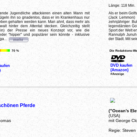
Länge: 118 Min.
ende Jugendliche attackieren einen alten Mann mit
Als er beim Golfs
ügeln ihn so gnadenlos, dass er im Krankenhaus nur
(Jack Lemmon) 
eben gehalten werden kann. Man ahnt, dass mehr als
zehnjähriger B
lt hinter dem Attentat stecken. Gleichzeitig stellt
legendärsten Go
lin) der Presse ein neues Konzept vor, wie die
Sport der Welt en
eder "hipper" und populärer sein könnte - inklusive
Rannulph Junuh 
ga...
der Stadt. Mit sei
70 %
Die Redaktions-We
DVD kaufen
aufen
(Amazon)
)
#Anzeige
 schönen Pferde
)
("Ocean's Ele
(USA)
homas
mit George Clo
Regie: Steven