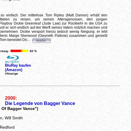
 so einfach: Der mittellose Tom Ripley (Matt Damon) erhält den
 Italien zu reisen, um seinen Altersgenossen, den jungen
Playboy Dickie Greenleaf (Jude Law) zur Rückkehr in die USA zu
oll er sich endlich auf der Werft seines Vaters nützlich machen und
bernehmen. Dickie verspürt hierzu jedoch wenig Neigung: er lebt
stellerin Marge Sherwood (Gwyneth Paltrow) zusammen und genießt
Tom beneidet Dic...
rtung:
60 %
BluRay kaufen
(Amazon)
#Anzeige
2000:
Die Legende von Bagger Vance
 Of Bagger Vance")
, Will Smith
 Redford