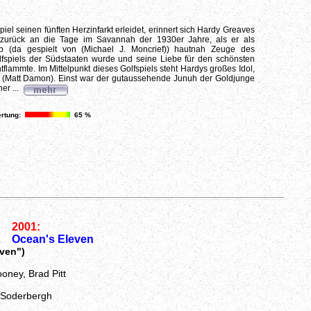
piel seinen fünften Herzinfarkt erleidet, erinnert sich Hardy Greaves
zurück an die Tage im Savannah der 1930er Jahre, als er als
ub (da gespielt von (Michael J. Moncrief)) hautnah Zeuge des
lfspiels der Südstaaten wurde und seine Liebe für den schönsten
tflammte. Im Mittelpunkt dieses Golfspiels steht Hardys großes Idol,
(Matt Damon). Einst war der gutaussehende Junuh der Goldjunge
ner ...
rtung:
65 %
2001:
Ocean's Eleven
ven")
oney, Brad Pitt
 Soderbergh