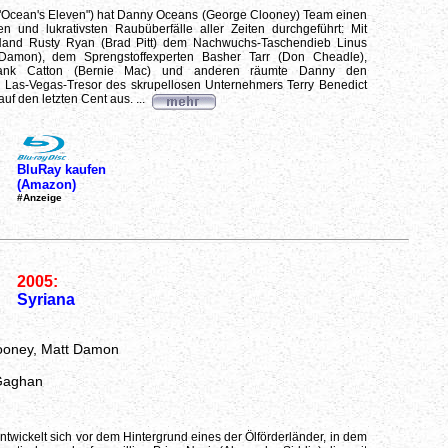
("Ocean's Eleven") hat Danny Oceans (George Clooney) Team einen
n und lukrativsten Raubüberfälle aller Zeiten durchgeführt: Mit
 Hand Rusty Ryan (Brad Pitt) dem Nachwuchs-Taschendieb Linus
 Damon), dem Sprengstoffexperten Basher Tarr (Don Cheadle),
rank Catton (Bernie Mac) und anderen räumte Danny den
Las-Vegas-Tresor des skrupellosen Unternehmers Terry Benedict
auf den letzten Cent aus. ...
BluRay kaufen
(Amazon)
#Anzeige
2005:
Syriana
ooney, Matt Damon
Gaghan
ntwickelt sich vor dem Hintergrund eines der Ölförderländer, in dem