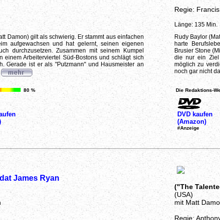
Regie: Franci
Länge: 135 Min.
att Damon) gilt als schwierig. Er stammt aus einfachen
Rudy Baylor (Mat
eheim aufgewachsen und hat gelernt, seinen eigenen
harte Berufsleb
auch durchzusetzen. Zusammen mit seinem Kumpel
Brusier Stone (M
in einem Arbeiterviertel Süd-Bostons und schlägt sich
die nur ein Ziel
ch. Gerade ist er als "Putzmann" und Hausmeister an
möglich zu verdi
noch gar nicht d
80 %
Die Redaktions-We
aufen
DVD kaufen
)
(Amazon)
#Anzeige
ldat James Ryan
("The Talente
(USA)
n
mit Matt Damo
Regie: Anthon