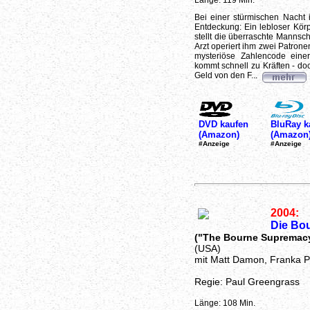
Länge: 119 Min.
Bei einer stürmischen Nacht 
Entdeckung: Ein lebloser Körp
stellt die überraschte Mannsc
Arzt operiert ihm zwei Patrone
mysteriöse Zahlencode ein
kommt schnell zu Kräften - doch
Geld von den F...
DVD kaufen
BluRay k
(Amazon)
(Amazon
#Anzeige
#Anzeige
2004:
Die Bo
("The Bourne Supremac
(USA)
mit Matt Damon, Franka P
Regie: Paul Greengrass
Länge: 108 Min.