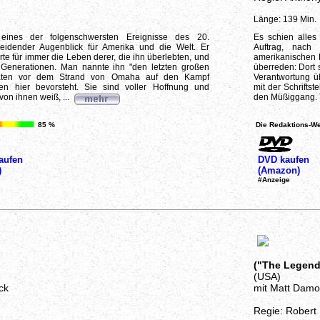
Länge: 139 Min.
eines der folgenschwersten Ereignisse des 20.
Es schien alles
eidender Augenblick für Amerika und die Welt. Er
Auftrag, nach
te für immer die Leben derer, die ihn überlebten, und
amerikanischen 
 Generationen. Man nannte ihn "den letzten großen
überreden: Dort s
ldaten vor dem Strand von Omaha auf den Kampf
Verantwortung ü
en hier bevorsteht. Sie sind voller Hoffnung und
mit der Schrift
von ihnen weiß, ...
den Müßiggang. 
85 %
Die Redaktions-We
aufen
DVD kaufen
)
(Amazon)
#Anzeige
("The Legend
(USA)
ck
mit Matt Damon
Regie: Robert