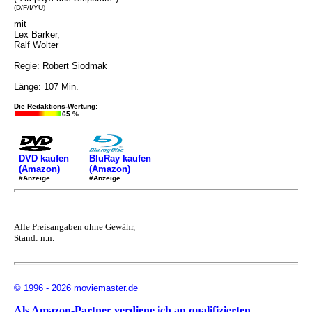
(D/F/I/YU)
mit
Lex Barker,
Ralf Wolter
Regie: Robert Siodmak
Länge: 107 Min.
Die Redaktions-Wertung:
65 %
DVD kaufen
BluRay kaufen
(Amazon)
(Amazon)
#Anzeige
#Anzeige
Alle Preisangaben ohne Gewähr,
Stand: n.n.
© 1996 - 2026 moviemaster.de
Als Amazon-Partner verdiene ich an qualifizierten