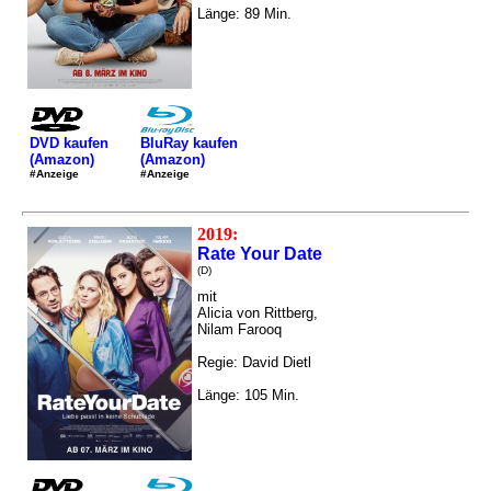
Länge: 89 Min.
DVD kaufen
BluRay kaufen
(Amazon)
(Amazon)
#Anzeige
#Anzeige
2019:
Rate Your Date
(D)
mit
Alicia von Rittberg,
Nilam Farooq
Regie: David Dietl
Länge: 105 Min.