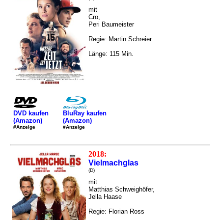
mit
Cro,
Peri Baumeister
Regie: Martin Schreier
Länge: 115 Min.
DVD kaufen
BluRay kaufen
(Amazon)
(Amazon)
#Anzeige
#Anzeige
2018:
Vielmachglas
(D)
mit
Matthias Schweighöfer,
Jella Haase
Regie: Florian Ross