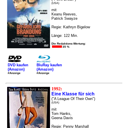
(USA)
mit
Keanu Reeves,
Patrick Swayze
Regie: Kathryn Bigelow
Länge: 122 Min.
Die Redaktions-Wertung:
35 %
DVD kaufen
BluRay kaufen
(Amazon)
(Amazon)
#Anzeige
#Anzeige
1992:
Eine Klasse für sich
("A League Of Their Own")
(USA)
mit
Tom Hanks,
Geena Davis
Regie: Penny Marshall