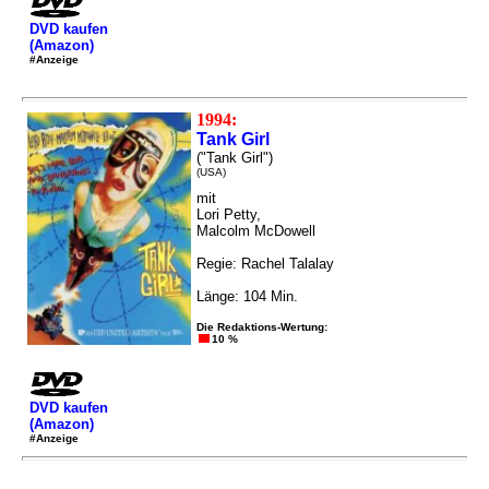
DVD kaufen
(Amazon)
#Anzeige
1994:
Tank Girl
("Tank Girl")
(USA)
mit
Lori Petty,
Malcolm McDowell
Regie: Rachel Talalay
Länge: 104 Min.
Die Redaktions-Wertung:
10 %
DVD kaufen
(Amazon)
#Anzeige