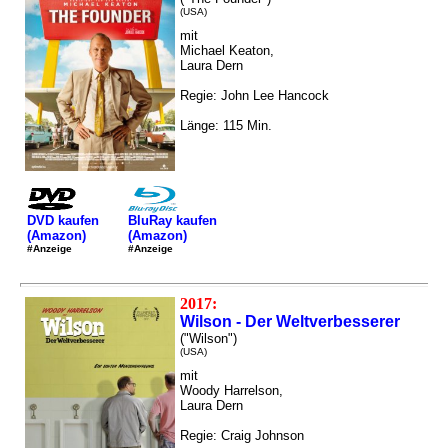
(USA)
mit
Michael Keaton,
Laura Dern
Regie: John Lee Hancock
Länge: 115 Min.
DVD kaufen
BluRay kaufen
(Amazon)
(Amazon)
#Anzeige
#Anzeige
2017:
Wilson - Der Weltverbesserer
("Wilson")
(USA)
mit
Woody Harrelson,
Laura Dern
Regie: Craig Johnson