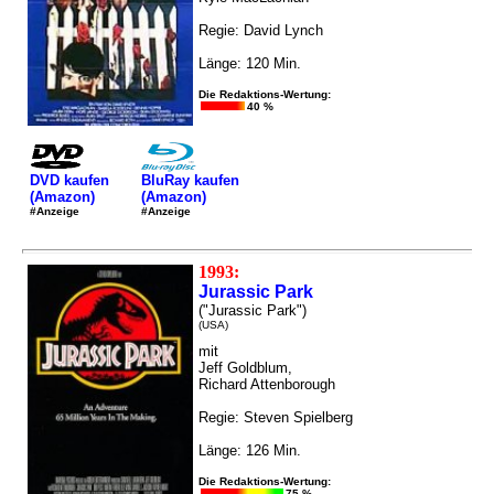
Regie: David Lynch
Länge: 120 Min.
Die Redaktions-Wertung:
40 %
DVD kaufen
BluRay kaufen
(Amazon)
(Amazon)
#Anzeige
#Anzeige
1993:
Jurassic Park
("Jurassic Park")
(USA)
mit
Jeff Goldblum,
Richard Attenborough
Regie: Steven Spielberg
Länge: 126 Min.
Die Redaktions-Wertung:
75 %