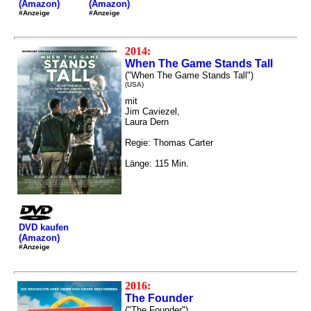
(Amazon)
(Amazon)
#Anzeige
#Anzeige
2014:
When The Game Stands Tall
("When The Game Stands Tall")
(USA)
mit
Jim Caviezel,
Laura Dern
Regie: Thomas Carter
Länge: 115 Min.
DVD kaufen
(Amazon)
#Anzeige
2016:
The Founder
("The Founder")