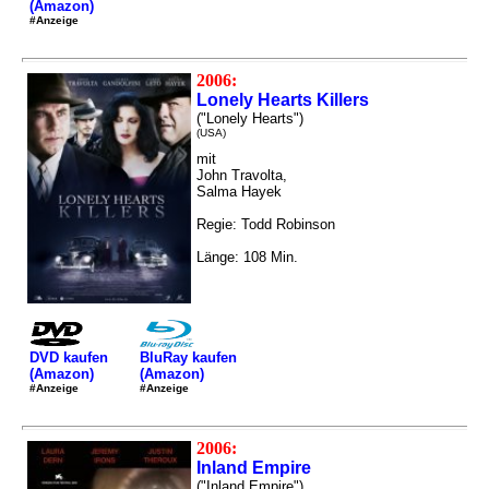
(Amazon)
#Anzeige
2006:
Lonely Hearts Killers
("Lonely Hearts")
(USA)
mit
John Travolta,
Salma Hayek
Regie: Todd Robinson
Länge: 108 Min.
DVD kaufen
BluRay kaufen
(Amazon)
(Amazon)
#Anzeige
#Anzeige
2006:
Inland Empire
("Inland Empire")