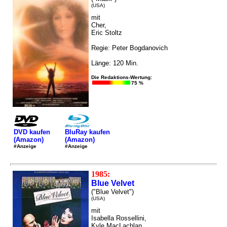
(USA)
mit
Cher,
Eric Stoltz
Regie: Peter Bogdanovich
Länge: 120 Min.
Die Redaktions-Wertung:
75 %
DVD kaufen
BluRay kaufen
(Amazon)
(Amazon)
#Anzeige
#Anzeige
1985:
Blue Velvet
("Blue Velvet")
(USA)
mit
Isabella Rossellini,
Kyle MacLachlan