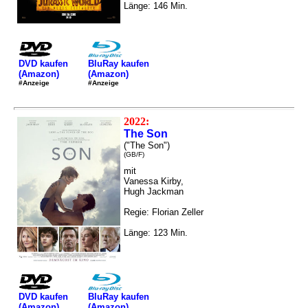
Länge: 146 Min.
DVD kaufen
BluRay kaufen
(Amazon)
(Amazon)
#Anzeige
#Anzeige
2022:
The Son
("The Son")
(GB/F)
mit
Vanessa Kirby,
Hugh Jackman
Regie: Florian Zeller
Länge: 123 Min.
DVD kaufen
BluRay kaufen
(Amazon)
(Amazon)