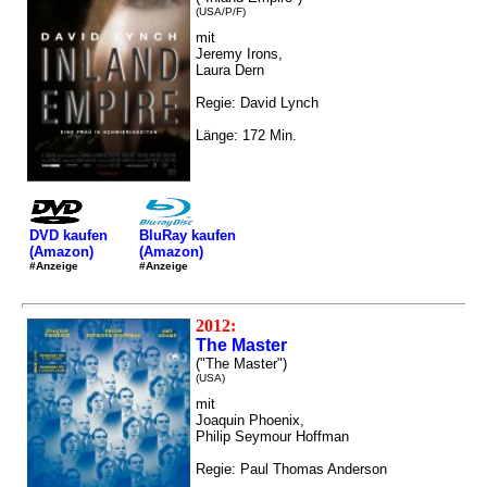
(USA/P/F)
mit
Jeremy Irons,
Laura Dern
Regie: David Lynch
Länge: 172 Min.
DVD kaufen
BluRay kaufen
(Amazon)
(Amazon)
#Anzeige
#Anzeige
2012:
The Master
("The Master")
(USA)
mit
Joaquin Phoenix,
Philip Seymour Hoffman
Regie: Paul Thomas Anderson