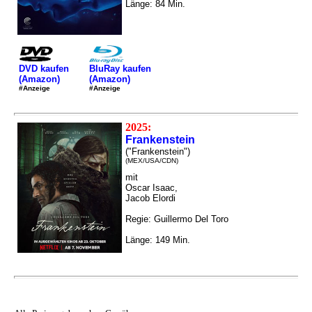
Länge: 84 Min.
DVD kaufen
BluRay kaufen
(Amazon)
(Amazon)
#Anzeige
#Anzeige
2025:
Frankenstein
("Frankenstein")
(MEX/USA/CDN)
mit
Oscar Isaac,
Jacob Elordi
Regie: Guillermo Del Toro
Länge: 149 Min.