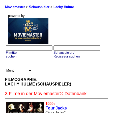
Moviemaster
>
Schauspieler
>
Lachy Hulme
powered by
Filmtitel
Schauspieler /
suchen
Regisseur suchen
FILMOGRAPHIE:
LACHY HULME (SCHAUSPIELER)
3 Filme in der Moviemaster®-Datenbank
1999:
Four Jacks
("Four Jacks")