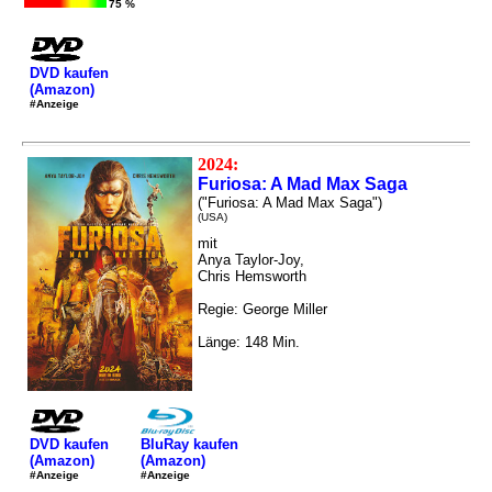
75 %
DVD kaufen
(Amazon)
#Anzeige
2024:
Furiosa: A Mad Max Saga
("Furiosa: A Mad Max Saga")
(USA)
mit
Anya Taylor-Joy,
Chris Hemsworth
Regie: George Miller
Länge: 148 Min.
DVD kaufen
BluRay kaufen
(Amazon)
(Amazon)
#Anzeige
#Anzeige