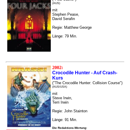
(AUS)
mit
Stephen Pease,
David Serafin
Regie: Matthew George
Länge: 79 Min.
2002:
Crocodile Hunter - Auf Crash-
Kurs
("The Crocodile Hunter: Collision Course")
(AUS/USA)
mit
Steve Irwin,
Terri Irwin
Regie: John Stainton
Länge: 91 Min.
Die Redaktions-Wertung: