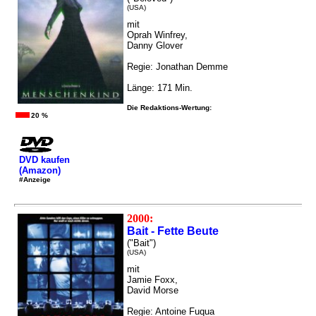
(USA)
mit
Oprah Winfrey,
Danny Glover
Regie: Jonathan Demme
Länge: 171 Min.
Die Redaktions-Wertung:
20 %
DVD kaufen
(Amazon)
#Anzeige
2000:
Bait - Fette Beute
("Bait")
(USA)
mit
Jamie Foxx,
David Morse
Regie: Antoine Fuqua