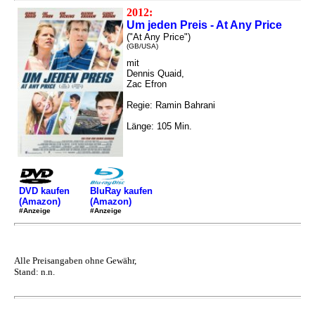
2012:
Um jeden Preis - At Any Price
("At Any Price")
(GB/USA)
mit
Dennis Quaid,
Zac Efron
Regie: Ramin Bahrani
Länge: 105 Min.
DVD kaufen
BluRay kaufen
(Amazon)
(Amazon)
#Anzeige
#Anzeige
Alle Preisangaben ohne Gewähr,
Stand: n.n.