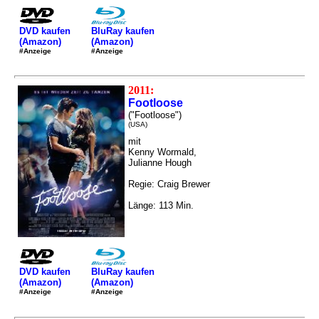
DVD kaufen
BluRay kaufen
(Amazon)
(Amazon)
#Anzeige
#Anzeige
2011:
Footloose
("Footloose")
(USA)
mit
Kenny Wormald,
Julianne Hough
Regie: Craig Brewer
Länge: 113 Min.
DVD kaufen
BluRay kaufen
(Amazon)
(Amazon)
#Anzeige
#Anzeige