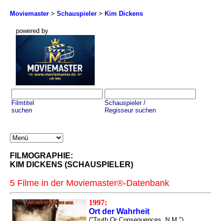
Moviemaster
>
Schauspieler
>
Kim Dickens
powered by
Filmtitel
Schauspieler /
suchen
Regisseur suchen
FILMOGRAPHIE:
KIM DICKENS (SCHAUSPIELER)
5 Filme in der Moviemaster®-Datenbank
1997:
Ort der Wahrheit
("Truth Or Consequences, N.M.")