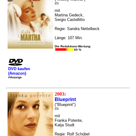
(D)
mit
Martina Gedeck,
Sergio Castellitto
Regie: Sandra Nettelbeck
Länge: 107 Min.
Die Redaktions-Wertung:
60 %
DVD kaufen
(Amazon)
#Anzeige
2003:
Blueprint
("Blueprint")
(D)
mit
Franka Potente,
Katja Studt
Regie: Rolf Schübel