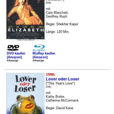
(GB)
mit
Cate Blanchett,
Geoffrey Rush
Regie: Shekhar Kapur
Länge: 120 Min.
DVD kaufen
BluRay kaufen
(Amazon)
(Amazon)
#Anzeige
#Anzeige
1998:
Lover oder Loser
("This Year's Love")
(GB)
mit
Kathy Burke,
Catherine McCormack
Regie: David Kane