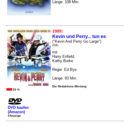
Länge: 108 Min.
1999:
Kevin und Perry... tun es
("Kevin And Perry Go Large")
(GB)
mit
Harry Enfield,
Kathy Burke
Regie: Ed Bye
Länge: 83 Min.
Die Redaktions-Wertung:
20 %
DVD kaufen
(Amazon)
#Anzeige