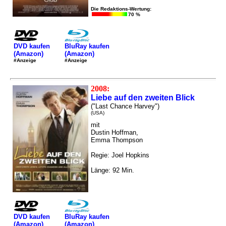
Die Redaktions-Wertung:
70 %
DVD kaufen
BluRay kaufen
(Amazon)
(Amazon)
#Anzeige
#Anzeige
2008:
Liebe auf den zweiten Blick
("Last Chance Harvey")
(USA)
mit
Dustin Hoffman,
Emma Thompson
Regie: Joel Hopkins
Länge: 92 Min.
DVD kaufen
BluRay kaufen
(Amazon)
(Amazon)