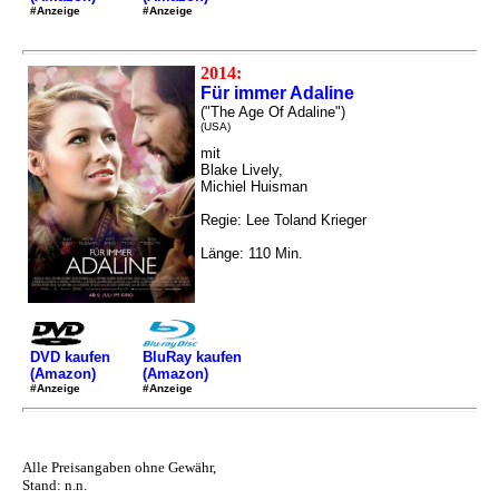
#Anzeige
#Anzeige
2014:
Für immer Adaline
("The Age Of Adaline")
(USA)
mit
Blake Lively,
Michiel Huisman
Regie: Lee Toland Krieger
Länge: 110 Min.
DVD kaufen
BluRay kaufen
(Amazon)
(Amazon)
#Anzeige
#Anzeige
Alle Preisangaben ohne Gewähr,
Stand: n.n.