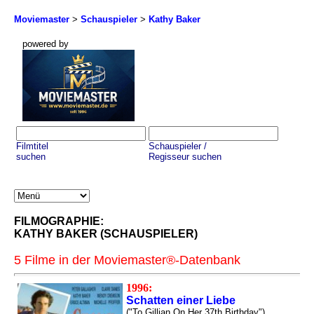
Moviemaster
>
Schauspieler
>
Kathy Baker
powered by
Filmtitel
Schauspieler /
suchen
Regisseur suchen
FILMOGRAPHIE:
KATHY BAKER (SCHAUSPIELER)
5 Filme in der Moviemaster®-Datenbank
1996:
Schatten einer Liebe
("To Gillian On Her 37th Birthday")