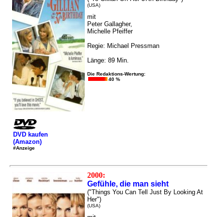
(USA)
mit
Peter Gallagher,
Michelle Pfeiffer
Regie: Michael Pressman
Länge: 89 Min.
Die Redaktions-Wertung:
40 %
DVD kaufen
(Amazon)
#Anzeige
2000:
Gefühle, die man sieht
("Things You Can Tell Just By Looking At
Her")
(USA)