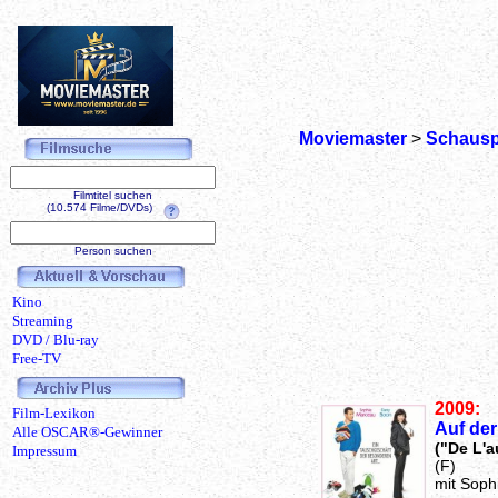
Moviemaster
>
Schausp
Filmtitel suchen
(10.574 Filme/DVDs)
Person suchen
Kino
Streaming
DVD / Blu-ray
Free-TV
2009:
Film-Lexikon
Auf der
Alle OSCAR®-Gewinner
("De L'au
Impressum
(F)
mit Soph