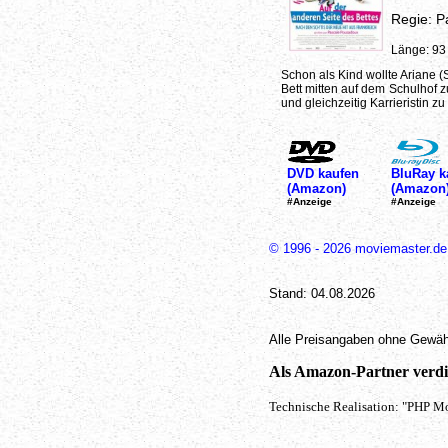
Regie: P
Länge: 93
Schon als Kind wollte Ariane (
Bett mitten auf dem Schulhof z
und gleichzeitig Karrieristin z
DVD kaufen
BluRay k
(Amazon)
(Amazon
#Anzeige
#Anzeige
© 1996 - 2026 moviemaster.de
Stand: 04.08.2026
Alle Preisangaben ohne Gewäh
Als Amazon-Partner verdie
Technische Realisation: "PHP Mo