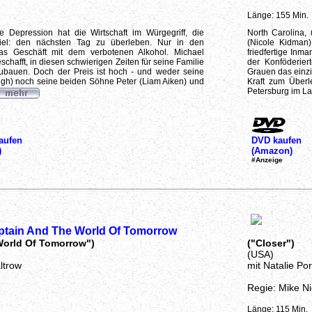
Länge: 155 Min.
e Depression hat die Wirtschaft im Würgegriff, die
North Carolina, 
el: den nächsten Tag zu überleben. Nur in den
(Nicole Kidman
 das Geschäft mit dem verbotenen Alkohol. Michael
friedfertige Inm
schafft, in diesen schwierigen Zeiten für seine Familie
der Konföderie
zubauen. Doch der Preis ist hoch - und weder seine
Grauen das einzi
igh) noch seine beiden Söhne Peter (Liam Aiken) und
Kraft zum Überl
Petersburg im Laza
aufen
DVD kaufen
)
(Amazon)
#Anzeige
ptain And The World Of Tomorrow
World Of Tomorrow")
("Closer")
(USA)
ltrow
mit Natalie Po
Regie: Mike Ni
Länge: 115 Min.