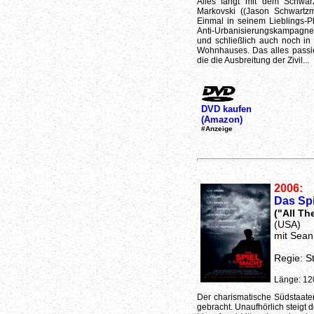
Alles fängt mit dem Schwarz
Markovski ((Jason Schwartz
Einmal in seinem Lieblings-Pl
Anti-Urbanisierungskampagn
und schließlich auch noch in
Wohnhauses. Das alles passiert
die die Ausbreitung der Zivil...
DVD kaufen
(Amazon)
#Anzeige
2006:
Das Spi
("All Th
(USA)
mit Sean
Regie: St
Länge: 12
Der charismatische Südstaaten
gebracht. Unaufhörlich steigt 