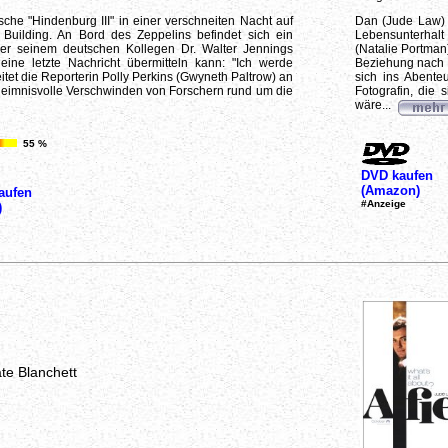
sche "Hindenburg III" in einer verschneiten Nacht auf
Dan (Jude Law) is
uilding. An Bord des Zeppelins befindet sich ein
Lebensunterhalt
 der seinem deutschen Kollegen Dr. Walter Jennings
(Natalie Portman)
ine letzte Nachricht übermitteln kann: "Ich werde
Beziehung nach L
beitet die Reporterin Polly Perkins (Gwyneth Paltrow) an
sich ins Abenteu
heimnisvolle Verschwinden von Forschern rund um die
Fotografin, die 
wäre...
55 %
DVD kaufen
(Amazon)
aufen
#Anzeige
)
te Blanchett