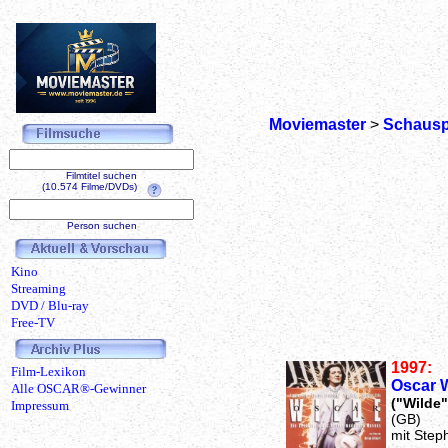
Moviemaster
>
Schausp
Filmtitel suchen
(10.574 Filme/DVDs)
Person suchen
Kino
Streaming
DVD / Blu-ray
Free-TV
1997:
Film-Lexikon
Oscar 
Alle OSCAR®-Gewinner
("Wilde"
Impressum
(GB)
mit Step