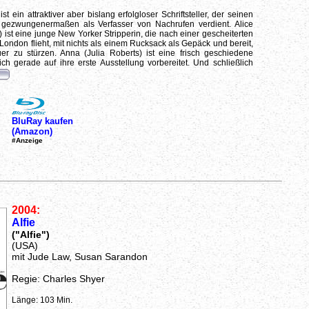
t ein attraktiver aber bislang erfolgloser Schriftsteller, der seinen
 gezwungenermaßen als Verfasser von Nachrufen verdient. Alice
 ist eine junge New Yorker Stripperin, die nach einer gescheiterten
ondon flieht, mit nichts als einem Rucksack als Gepäck und bereit,
er zu stürzen. Anna (Julia Roberts) ist eine frisch geschiedene
sich gerade auf ihre erste Ausstellung vorbereitet. Und schließlich
BluRay kaufen
(Amazon)
#Anzeige
2004:
Alfie
("Alfie")
(USA)
mit Jude Law, Susan Sarandon
Regie: Charles Shyer
Länge: 103 Min.