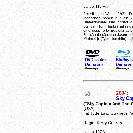
Länge: 119 Min.
Amerika, im Winter 1931. Di
Menschen haben nur ein Zi
Hinterzimmer-Clubs floriert
Sullivan (Tom Hanks) hat es ge
eine gesicherte Existenz auf
Frau Annie (Jennifer Jason Le
Michael jr. (Tyler Hoechlin)...
DVD kaufen
BluRay k
(Amazon)
(Amazon
#Anzeige
#Anzeige
2004:
Sky Ca
("Sky Captain And The 
(USA)
mit Jude Law, Gwyneth Pa
Regie: Kerry Conran
Länge: 107 Min.