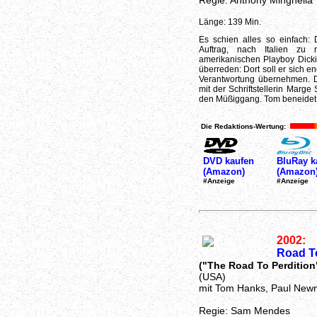
Regie: Anthony Minghella
Länge: 139 Min.
Es schien alles so einfach:
Auftrag, nach Italien zu 
amerikanischen Playboy Dick
überreden: Dort soll er sich e
Verantwortung übernehmen. Di
mit der Schriftstellerin Mar
den Müßiggang. Tom beneidet 
Die Redaktions-Wertung:
DVD kaufen
BluRay k
(Amazon)
(Amazon
#Anzeige
#Anzeige
2002:
Road To
("The Road To Perdition
(USA)
mit Tom Hanks, Paul Ne
Regie: Sam Mendes