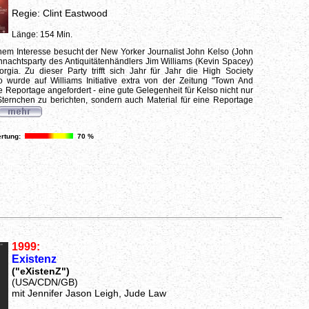
Regie: Clint Eastwood
Länge: 154 Min.
chem Interesse besucht der New Yorker Journalist John Kelso (John
nachtsparty des Antiquitätenhändlers Jim Williams (Kevin Spacey)
gia. Zu dieser Party trifft sich Jahr für Jahr die High Society
o wurde auf Williams Initiative extra von der Zeitung "Town And
e Reportage angefordert - eine gute Gelegenheit für Kelso nicht nur
ternchen zu berichten, sondern auch Material für eine Reportage
rtung:
70 %
1999:
Existenz
("eXistenZ")
(USA/CDN/GB)
mit Jennifer Jason Leigh, Jude Law