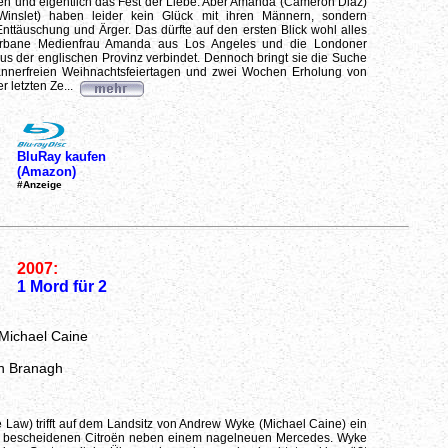
en und eigentlich das Fest der Liebe. Aber Amanda (Cameron Diaz)
 Winslet) haben leider kein Glück mit ihren Männern, sondern
Enttäuschung und Ärger. Das dürfte auf den ersten Blick wohl alles
urbane Medienfrau Amanda aus Los Angeles und die Londoner
 aus der englischen Provinz verbindet. Dennoch bringt sie die Suche
nnerfreien Weihnachtsfeiertagen und zwei Wochen Erholung von
 letzten Ze...
BluRay kaufen
(Amazon)
#Anzeige
2007:
1 Mord für 2
 Michael Caine
h Branagh
e Law) trifft auf dem Landsitz von Andrew Wyke (Michael Caine) ein
n bescheidenen Citroën neben einem nagelneuen Mercedes. Wyke