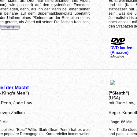
en Mann an: Drei Mal hintereinander trifft Albert
Es ist Weihnacht
man), wie passend) auf den mysteriösen Fremden.
und Iris (Kate
attenladen, dann, als ihn der Mann bei einer seiner
stattdessen nur 
en beinahe auf dem Supermarktparkplatz überfährt
sein, was die 
 der Uniform eines Pförtners an der Rezeption eines
Journalistin Iris
 gerade, als Albert mit seiner Freiflächen-Koalition,
nach absolut mä
den Strapazen der
DVD kaufen
(Amazon)
#Anzeige
el der Macht
e King's Men")
("Sleuth")
(USA)
 Penn, Jude Law
mit Jude Law,
even Zaillian
Regie: Kennet
0 Min.
Länge: 86 Min.
politiker "Boss" Willie Stark (Sean Penn) hat es weit
Milo Tindle (Jud
der populäre Demagoge die Karriereleiter immer weiter
und parkt seine