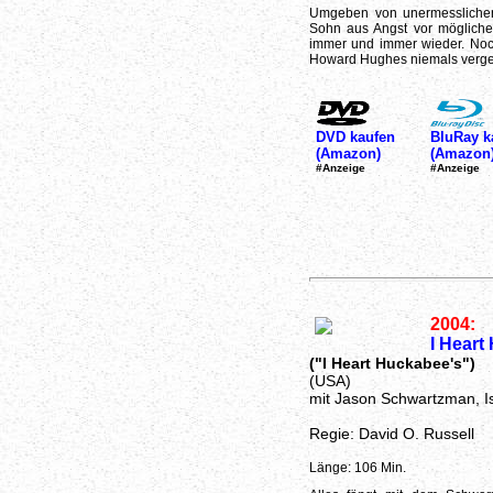
Umgeben von unermesslichen
Sohn aus Angst vor mögliche
immer und immer wieder. Noch 
Howard Hughes niemals verge
DVD kaufen
BluRay k
(Amazon)
(Amazon
#Anzeige
#Anzeige
2004:
I Hear
("I Heart Huckabee's")
(USA)
mit Jason Schwartzman, I
Regie: David O. Russell
Länge: 106 Min.