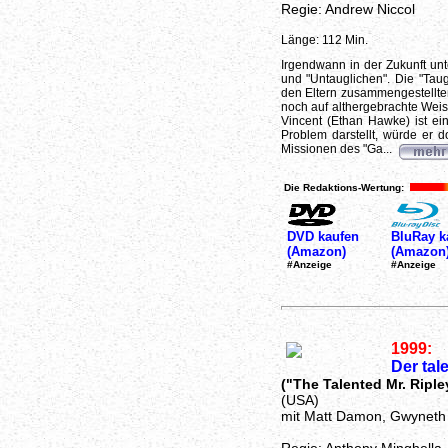
Regie: Andrew Niccol
Länge: 112 Min.
Irgendwann in der Zukunft un
und "Untauglichen". Die "Tau
den Eltern zusammengestellten
noch auf althergebrachte Weis
Vincent (Ethan Hawke) ist ein
Problem darstellt, würde er
Missionen des "Ga...
Die Redaktions-Wertung:
DVD kaufen
BluRay k
(Amazon)
(Amazon
#Anzeige
#Anzeige
1999:
Der tale
("The Talented Mr. Riple
(USA)
mit Matt Damon, Gwyneth