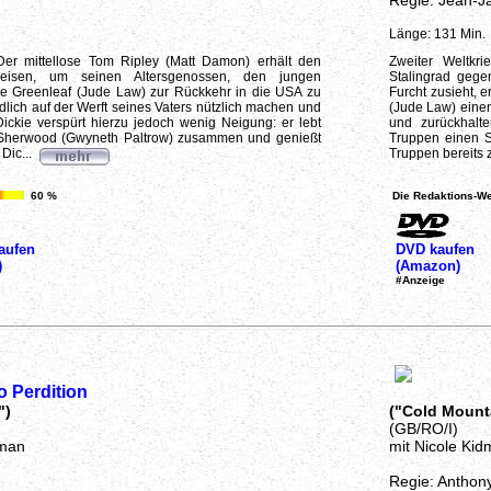
Regie: Jean-J
Länge: 131 Min.
 Der mittellose Tom Ripley (Matt Damon) erhält den
Zweiter Weltkr
reisen, um seinen Altersgenossen, den jungen
Stalingrad gegen
ie Greenleaf (Jude Law) zur Rückkehr in die USA zu
Furcht zusieht, e
ndlich auf der Werft seines Vaters nützlich machen und
(Jude Law) einen
ckie verspürt hierzu jedoch wenig Neigung: er lebt
und zurückhalt
ge Sherwood (Gwyneth Paltrow) zusammen und genießt
Truppen einen S
Dic...
Truppen bereits 
60 %
Die Redaktions-We
aufen
DVD kaufen
)
(Amazon)
#Anzeige
 Perdition
")
("Cold Mount
(GB/RO/I)
wman
mit Nicole Ki
Regie: Anthon