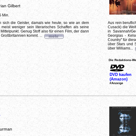
ian Gilbert
5 Min.
 sich die Geister, damals wie heute, so wie an dem
Aus rein berufli
 meist weniger sein literarisches Schaffen als seine
Cusack) die Weih
 Mittelpunkt. Genug Stoff also für einen Film, der dann
in Savannah/Geor
Großbritannien kommt. ...
Georgias - Kels
Country" für dies
über Stars und S
über Williams...
Die Redaktions-We
DVD kaufen
(Amazon)
#Anzeige
a
hurman