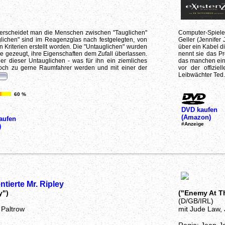
terscheidet man die Menschen zwischen "Tauglichen"
Computer-Spiele
glichen" sind im Reagenzglas nach festgelegten, von
Geller (Jennifer
 Kriterien erstellt worden. Die "Untauglichen" wurden
über ein Kabel d
e gezeugt, ihre Eigenschaften dem Zufall überlassen.
nennt sie das Pr
er dieser Untauglichen - was für ihn ein ziemliches
das manchen ein 
 doch zu gerne Raumfahrer werden und mit einer der
vor der offizie
Leibwächter Ted.
60 %
DVD kaufen
(Amazon)
aufen
#Anzeige
)
ntierte Mr. Ripley
y")
("Enemy At T
(D/GB/IRL)
 Paltrow
mit Jude Law,