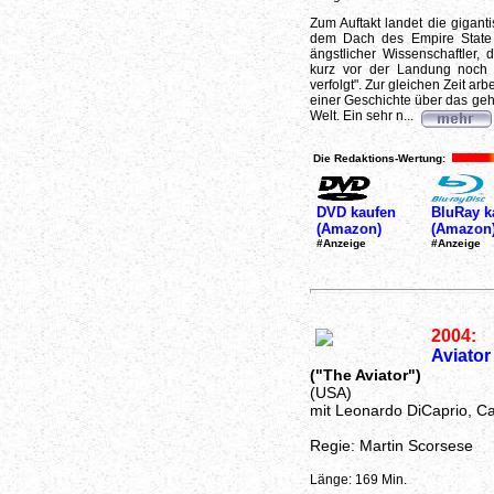
Zum Auftakt landet die giganti
dem Dach des Empire State B
ängstlicher Wissenschaftler,
kurz vor der Landung noch e
verfolgt". Zur gleichen Zeit ar
einer Geschichte über das ge
Welt. Ein sehr n...
Die Redaktions-Wertung:
DVD kaufen
BluRay k
(Amazon)
(Amazon
#Anzeige
#Anzeige
2004:
Aviator
("The Aviator")
(USA)
mit Leonardo DiCaprio, Ca
Regie: Martin Scorsese
Länge: 169 Min.