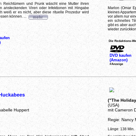
 Reichtümern und Prunk wäscht eine Mutter ihren
n ansteckenden Viren oder Infektionen mit Hingabe
Marlon (Omar Ep
weiß er es nicht, aber diese rituelle Prozedur wird
kleines Appartem
ssen können. ...
vor allem nur ei
ein schnelles T
gibt es aber auch
wieder zurückkom
aufen
Die Redaktions-We
)
DVD kaufen
(Amazon)
#Anzeige
t Huckabees
("The Holiday
(USA)
sabelle Huppert
mit Cameron D
Regie: Nancy 
Länge: 138 Min.