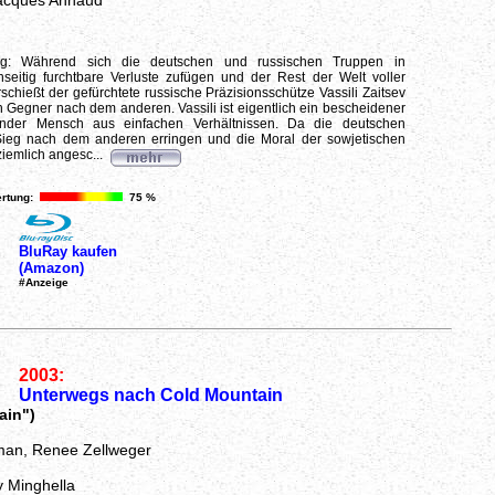
acques Annaud
ieg: Während sich die deutschen und russischen Truppen in
seitig furchtbare Verluste zufügen und der Rest der Welt voller
rschießt der gefürchtete russische Präzisionsschütze Vassili Zaitsev
 Gegner nach dem anderen. Vassili ist eigentlich ein bescheidener
ender Mensch aus einfachen Verhältnissen. Da die deutschen
ieg nach dem anderen erringen und die Moral der sowjetischen
ziemlich angesc...
rtung:
75 %
BluRay kaufen
(Amazon)
#Anzeige
2003:
Unterwegs nach Cold Mountain
ain")
dman, Renee Zellweger
y Minghella