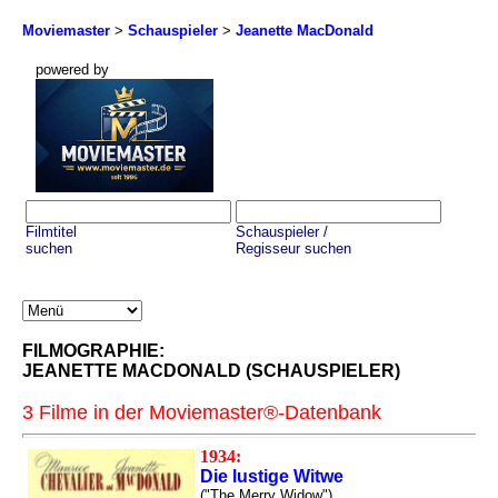
Moviemaster
>
Schauspieler
>
Jeanette MacDonald
powered by
Filmtitel
Schauspieler /
suchen
Regisseur suchen
FILMOGRAPHIE:
JEANETTE MACDONALD (SCHAUSPIELER)
3 Filme in der Moviemaster®-Datenbank
1934:
Die lustige Witwe
("The Merry Widow")