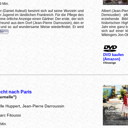
9 Min.
r (Daniel Auteuil) besinnt sich auf seine Wurzeln und
Albert (Jean-Pi
r Jugend im ländlichen Frankreich. Für die Pflege des
Demoustier) pf
ine örtliche Anzeige einen Gärtner. Der erste, der sich
erziehende Bib
r Freund aus dem Dorf (Jean-Pierre Darroussin), den er
historischen Hig
 und so auf wundersame Weise wiederfindet. Er wird
Jahr eine ganz b
sich auf einer 
Wikingers Jon-Olo
DVD kaufen
(Amazon)
#Anzeige
cht nach Paris
ournelle")
elle Huppert, Jean-Pierre Darroussin
arc Fitoussi
 Min.