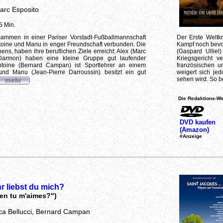
arc Esposito
5 Min.
usammen in einer Pariser Vorstadt-Fußballmannschaft
Der Erste Weltkr
Antoine und Manu in enger Freundschaft verbunden. Die
Kampf noch bevor
bens, haben ihre beruflichen Ziele erreicht: Alex (Marc
(Gaspard Ullie
Darmon) haben eine kleine Gruppe gut laufender
Kriegsgericht 
ntoine (Bernard Campan) ist Sportlehrer an einem
französischen u
nd Manu (Jean-Pierre Darroussin) besitzt ein gut
weigert sich je
sehen wird. So be
Die Redaktions-We
DVD kaufen
(Amazon)
#Anzeige
r liebst du mich?
en tu m'aimes?")
ca Bellucci, Bernard Campan