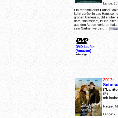
Länge: 10
Ein renommierter Pariser Male
kehrt zurück in das Haus seine
großen Gartens sucht er über e
daraufhin meldet, ist ein alte
aus den Augen verloren hatte
sein Gärtner werden. ...
DVD kaufen
(Amazon)
#Anzeige
2013:
Sehnsu
("La rit
(F)
mit Isab
Regie: M
Länge: 98