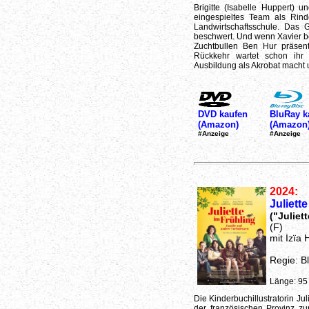
Brigitte (Isabelle Huppert) 
eingespieltes Team als Rind
Landwirtschaftsschule. Das 
beschwert. Und wenn Xavier b
Zuchtbullen Ben Hur präsentie
Rückkehr wartet schon ihr
Ausbildung als Akrobat macht 
DVD kaufen
BluRay k
(Amazon)
(Amazon
#Anzeige
#Anzeige
2024:
Juliett
("Juliet
(F)
mit Izïa 
Regie: B
Länge: 95
Die Kinderbuchillustratorin Jul
der französischen Provinz zu