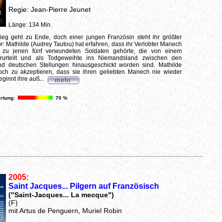
Regie: Jean-Pierre Jeunet
Länge: 134 Min.
ieg geht zu Ende, doch einer jungen Französin steht ihr größter
: Mathilde (Audrey Tautou) hat erfahren, dass ihr Verlobter Manech
l) zu jenen fünf verwundeten Soldaten gehörte, die von einem
verurteilt und als Todgeweihte ins Niemandsland zwischen den
nd deutschen Stellungen hinausgeschickt worden sind. Mathilde
doch zu akzeptieren, dass sie ihren geliebten Manech nie wieder
ginnt ihre auß...
rtung:
70 %
2005:
Saint Jacques... Pilgern auf Französisch
("Saint-Jacques... La mecque")
(F)
mit Artus de Penguern, Muriel Robin