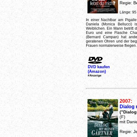
Regie: Be
Länge: 95
In einer Nachtbar am Pigalle
Daniela (Monica Bellucci) 
Weiblichen. Ein Mann betritt di
Euro und eine Flasche Cha
(Bernard Campan) hat ander
geratenen Ohren und der begi
Frauen normalerweise fliegen.
DVD kaufen
(Amazon)
#Anzeige
2007:
Dialog 
("Dialog
(F)
mit Danie
Regie: J