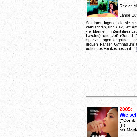
Regie: M
Länge: 10
Seit Ihrer Jugend, die sie z
verbrachten, sind Alex, Jeff, 
vier Männer, im Zenit ihres Le
Lavoine) und Jeff (Gerard 
Sportzeitungen gegründet, A
großen Pariser Gymnasium u
gehendes Feinkostgeschäf...
2005:
Wie seh
("Combi
(F)
mit Moni