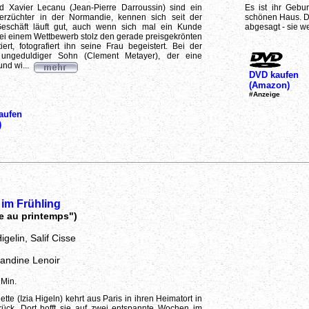
und Xavier Lecanu (Jean-Pierre Darroussin) sind ein
Es ist ihr Gebu
erzüchter in der Normandie, kennen sich seit der
schönen Haus. D
Geschäft läuft gut, auch wenn sich mal ein Kunde
abgesagt - sie w
ei einem Wettbewerb stolz den gerade preisgekrönten
rt, fotografiert ihn seine Frau begeistert. Bei der
 ungeduldiger Sohn (Clement Metayer), der eine
und wi...
DVD kaufen
(Amazon)
#Anzeige
aufen
)
e im Frühling
te au printemps")
Higelin, Salif Cisse
landine Lenoir
 Min.
iette (Izia Higeln) kehrt aus Paris in ihren Heimatort in
rück. Dort hofft sie auf zwei entspannte Wochen im