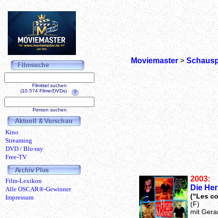
Moviemaster
>
Schausp
Filmtitel suchen
(10.574 Filme/DVDs)
Person suchen
Kino
Streaming
DVD / Blu-ray
Free-TV
2003:
Film-Lexikon
Die He
Alle OSCAR®-Gewinner
("Les c
Impressum
(F)
mit Gera