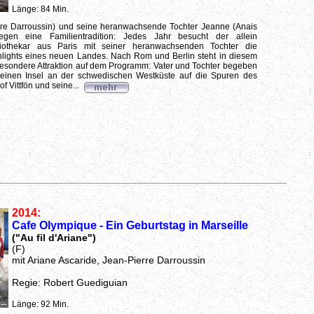
Länge: 84 Min.
erre Darroussin) und seine heranwachsende Tochter Jeanne (Anais
legen eine Familientradition: Jedes Jahr besucht der allein
liothekar aus Paris mit seiner heranwachsenden Tochter die
hlights eines neuen Landes. Nach Rom und Berlin steht in diesem
esondere Attraktion auf dem Programm: Vater und Tochter begeben
kleinen Insel an der schwedischen Westküste auf die Spuren des
f Vittfön und seine...
2014:
Cafe Olympique - Ein Geburtstag in Marseille
("Au fil d'Ariane")
(F)
mit Ariane Ascaride, Jean-Pierre Darroussin
Regie: Robert Guediguian
Länge: 92 Min.