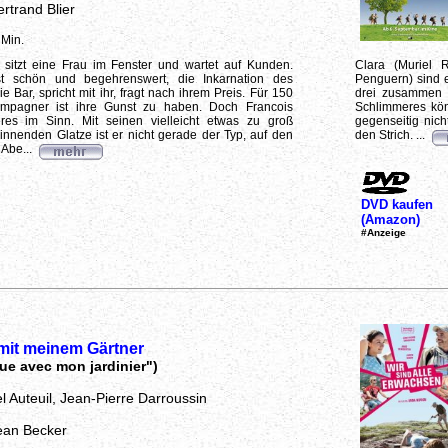
rtrand Blier
 Min.
 sitzt eine Frau im Fenster und wartet auf Kunden.
Clara (Muriel 
ist schön und begehrenswert, die Inkarnation des
Penguern) sind e
e Bar, spricht mit ihr, fragt nach ihrem Preis. Für 150
drei zusammen 
mpagner ist ihre Gunst zu haben. Doch Francois
Schlimmeres kön
es im Sinn. Mit seinen vielleicht etwas zu groß
gegenseitig nic
nnenden Glatze ist er nicht gerade der Typ, auf den
den Strich. ...
 Abe...
DVD kaufen
(Amazon)
#Anzeige
mit meinem Gärtner
ue avec mon jardinier")
l Auteuil, Jean-Pierre Darroussin
ean Becker