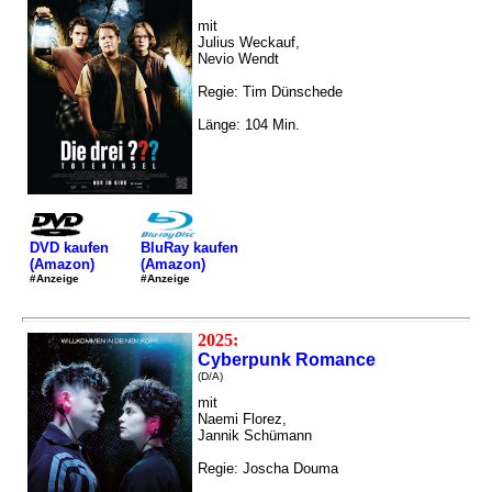
mit
Julius Weckauf,
Nevio Wendt
Regie: Tim Dünschede
Länge: 104 Min.
DVD kaufen
BluRay kaufen
(Amazon)
(Amazon)
#Anzeige
#Anzeige
2025:
Cyberpunk Romance
(D/A)
mit
Naemi Florez,
Jannik Schümann
Regie: Joscha Douma