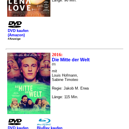
Länge: 96 Min.
DVD kaufen
(Amazon)
#Anzeige
2016:
Die Mitte der Welt
(D)
mit
Louis Hofmann,
Sabine Timoteo
Regie: Jakob M. Erwa
Länge: 115 Min.
DVD kaufen
BluRay kaufen