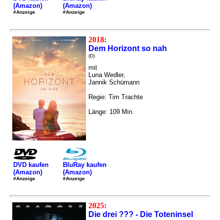
(Amazon)
(Amazon)
#Anzeige
#Anzeige
2018:
Dem Horizont so nah
(D)
mit
Luna Wedler,
Jannik Schümann
Regie: Tim Trachte
Länge: 109 Min.
DVD kaufen
BluRay kaufen
(Amazon)
(Amazon)
#Anzeige
#Anzeige
2025:
Die drei ??? - Die Toteninsel