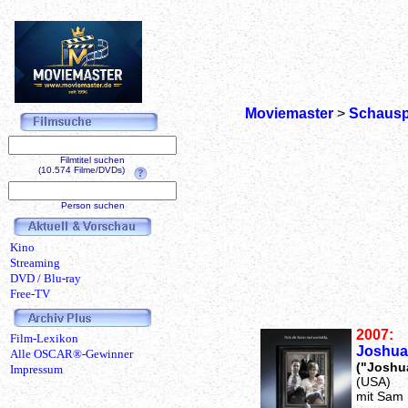
Moviemaster
>
Schausp
Filmtitel suchen
(10.574 Filme/DVDs)
Person suchen
Kino
Streaming
DVD / Blu-ray
Free-TV
2007:
Film-Lexikon
Joshua
Alle OSCAR®-Gewinner
("Joshu
Impressum
(USA)
mit Sam 