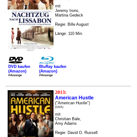
mit
Jeremy Irons,
Martina Gedeck
Regie: Bille August
Länge: 110 Min.
DVD kaufen
BluRay kaufen
(Amazon)
(Amazon)
#Anzeige
#Anzeige
2013:
American Hustle
("American Hustle")
(USA)
mit
Christian Bale,
Amy Adams
Regie: David O. Russell