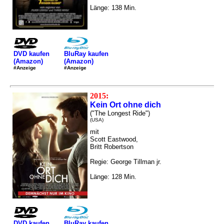
Länge: 138 Min.
DVD kaufen
BluRay kaufen
(Amazon)
(Amazon)
#Anzeige
#Anzeige
2015:
Kein Ort ohne dich
("The Longest Ride")
(USA)
mit
Scott Eastwood,
Britt Robertson
Regie: George Tillman jr.
Länge: 128 Min.
DVD kaufen
BluRay kaufen