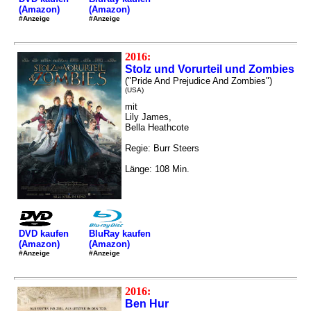
(Amazon)
(Amazon)
#Anzeige
#Anzeige
2016:
Stolz und Vorurteil und Zombies
("Pride And Prejudice And Zombies")
(USA)
mit
Lily James,
Bella Heathcote
Regie: Burr Steers
Länge: 108 Min.
DVD kaufen
BluRay kaufen
(Amazon)
(Amazon)
#Anzeige
#Anzeige
2016:
Ben Hur