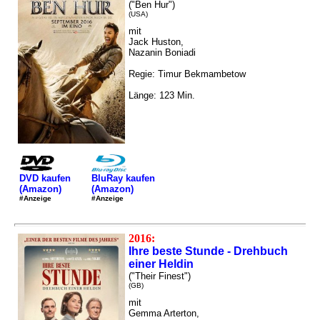
("Ben Hur")
(USA)
mit
Jack Huston,
Nazanin Boniadi
Regie: Timur Bekmambetow
Länge: 123 Min.
DVD kaufen
BluRay kaufen
(Amazon)
(Amazon)
#Anzeige
#Anzeige
2016:
Ihre beste Stunde - Drehbuch
einer Heldin
("Their Finest")
(GB)
mit
Gemma Arterton,