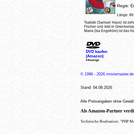
Regie: E
Länge: 89
Tsatsiki (Samuel Haus) ist ze
Fischer und lebt in Griechenla
Maria (Isa Engström) ist das 
DVD kaufen
(Amazon)
#Anzeige
© 1996 - 2026 moviemaster.de
Stand: 04.08.2026
Alle Preisangaben ohne Gewäh
Als Amazon-Partner verdie
Technische Realisation: "PHP Mo