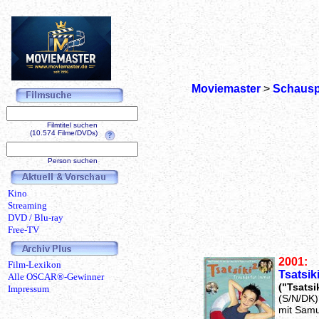
Moviemaster
>
Schausp
Filmtitel suchen
(10.574 Filme/DVDs)
Person suchen
Kino
Streaming
DVD / Blu-ray
Free-TV
2001:
Film-Lexikon
Tsatsik
Alle OSCAR®-Gewinner
("Tsatsik
Impressum
(S/N/DK)
mit Samu