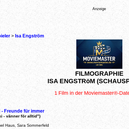
Anzeige
ieler
>
Isa Engström
FILMOGRAPHIE
ISA ENGSTRöM (SCHAUSP
1
Film in der Moviemaster®-Da
i - Freunde für immer
i - vänner för alltid")
el Haus, Sara Sommerfeld