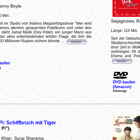
anny Boyle
0 Min.
Swjaginzew, R
it im Studio von Indiens Megaerfolgsshow "Wer wird
n eines atemlos gespannten Publikums und unter den
Länge: 110 Min.
steht Jamal Malik (Dev Patel), ein junger Mann aus
er alles entscheidenden letzten Frage, die ihm die
Seit der Geburts
Millionen Rupien sichern könnte. ...
Straßenschluchte
ihrer Zeit in Wo
verbringen: All 
Drama und Poes
aufen
)
DVD kaufen
(Amazon)
#Anzeige
 Pi: Schiffbruch mit Tiger
 Pi")
an Khan, Suraj Sharama