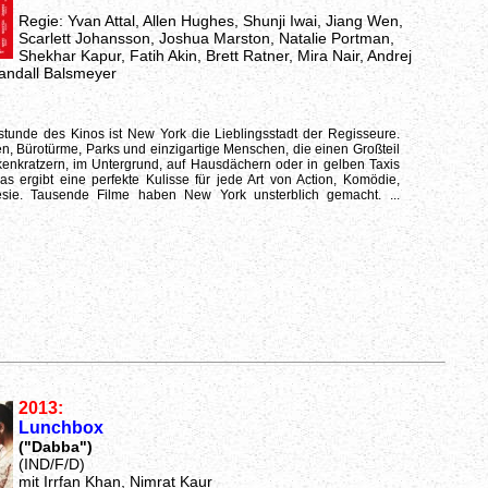
Regie: Yvan Attal, Allen Hughes, Shunji Iwai, Jiang Wen,
Scarlett Johansson, Joshua Marston, Natalie Portman,
Shekhar Kapur, Fatih Akin, Brett Ratner, Mira Nair, Andrej
andall Balsmeyer
stunde des Kinos ist New York die Lieblingsstadt der Regisseure.
n, Bürotürme, Parks und einzigartige Menschen, die einen Großteil
lkenkratzern, im Untergrund, auf Hausdächern oder in gelben Taxis
das ergibt eine perfekte Kulisse für jede Art von Action, Komödie,
ie. Tausende Filme haben New York unsterblich gemacht. ...
2013:
Lunchbox
("Dabba")
(IND/F/D)
mit Irrfan Khan, Nimrat Kaur