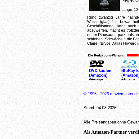
Regie: C
Länge: 12
Rund zwanzig Jahre nachdem
Wasser(glas) fiel, bewahrhe
Geschäftsmodell kann noch s
abzuwerfen, macht es trotzde
neuer Dinosaurierpark entstan
schieben. Schwächeln die Bes
Claire ((Bryce Dallas Howard),
Die Redaktions-Wertung:
DVD kaufen
BluRay k
(Amazon)
(Amazon
#Anzeige
#Anzeige
© 1996 - 2026 moviemaster.de
Stand: 04.08.2026
Alle Preisangaben ohne Gewäh
Als Amazon-Partner verdie