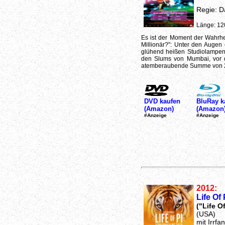
Regie: D
Länge: 12
Es ist der Moment der Wahrhe
Millionär?": Unter den Auge
glühend heißen Studiolampen 
den Slums von Mumbai, vor d
atemberaubende Summe von 20 
DVD kaufen
BluRay k
(Amazon)
(Amazon
#Anzeige
#Anzeige
2012:
Life Of
("Life Of
(USA)
mit Irrf