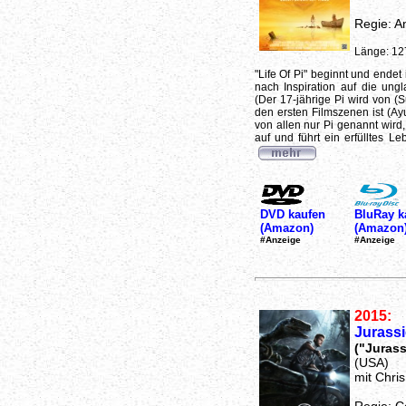
Regie: A
Länge: 12
"Life Of Pi" beginnt und endet 
nach Inspiration auf die ungl
(Der 17-jährige Pi wird von (S
den ersten Filmszenen ist (Ay
von allen nur Pi genannt wird
auf und führt ein erfülltes Le
DVD kaufen
BluRay k
(Amazon)
(Amazon
#Anzeige
#Anzeige
2015:
Jurassi
("Jurass
(USA)
mit Chri