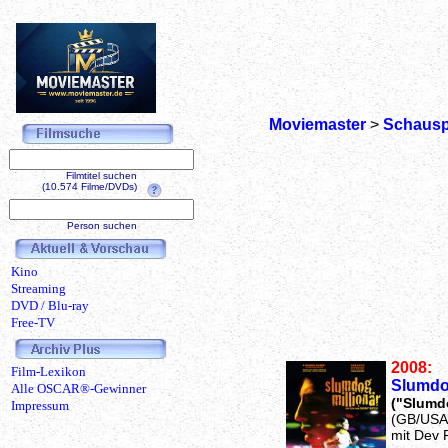
Moviemaster
>
Schausp
Filmtitel suchen
(10.574 Filme/DVDs)
Person suchen
Kino
Streaming
DVD / Blu-ray
Free-TV
2008:
Film-Lexikon
Slumdog
Alle OSCAR®-Gewinner
("Slumdo
Impressum
(GB/USA
mit Dev P