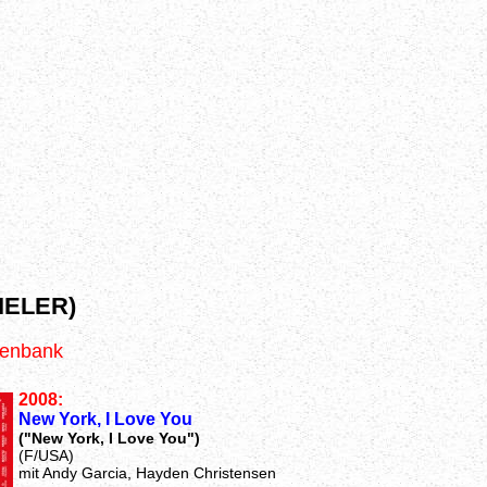
IELER)
tenbank
2008:
New York, I Love You
("New York, I Love You")
(F/USA)
mit Andy Garcia, Hayden Christensen