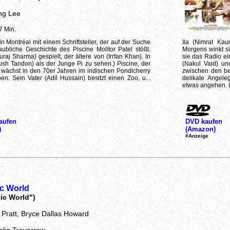
ng Lee
7 Min.
in Montréal mit einem Schriftsteller, der auf der Suche
Ila (Nimrat Ka
aubliche Geschichte des Piscine Molitor Patel stößt.
Morgens winkt si
uraj Sharma) gespielt, der ältere von (Irrfan Khan). In
sie das Radio ei
ush Tandon) als der Junge Pi zu sehen.) Piscine, der
(Nakul Vaid) un
, wächst in den 70er Jahren im indischen Pondicherry
zwischen den be
ben. Sein Vater (Adil Hussain) besitzt einen Zoo, u...
delikate Angele
etwas angehen. D
aufen
DVD kaufen
)
(Amazon)
#Anzeige
c World
ic World")
s Pratt, Bryce Dallas Howard