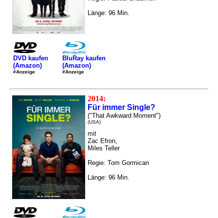
Länge: 96 Min.
DVD kaufen
BluRay kaufen
(Amazon)
(Amazon)
#Anzeige
#Anzeige
2014:
Für immer Single?
("That Awkward Moment")
(USA)
mit
Zac Efron,
Miles Teller
Regie: Tom Gormican
Länge: 96 Min.