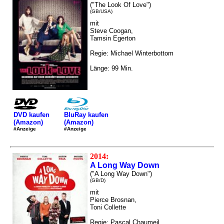
("The Look Of Love")
(GB/USA)
mit
Steve Coogan,
Tamsin Egerton
Regie: Michael Winterbottom
Länge: 99 Min.
DVD kaufen
BluRay kaufen
(Amazon)
(Amazon)
#Anzeige
#Anzeige
2014:
A Long Way Down
("A Long Way Down")
(GB/D)
mit
Pierce Brosnan,
Toni Collette
Regie: Pascal Chaumeil