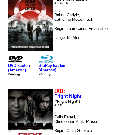
(USA/GB)
mit
Robert Carlyle,
Catherine McCormack
Regie: Juan Carlos Fresnadillo
Länge: 99 Min.
DVD kaufen
BluRay kaufen
(Amazon)
(Amazon)
#Anzeige
#Anzeige
2011:
Fright Night
("Fright Night")
(USA)
mit
Colin Farrell,
Christopher Mintz-Plasse
Regie: Craig Gillespie