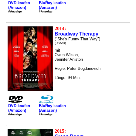
DVD kaufen
BluRay kaufen
(Amazon)
(Amazon)
#Anzeige
#Anzeige
2014:
Broadway Therapy
("She's Funny That Way")
(USA/D)
mit
Owen Wilson,
Jennifer Aniston
Regie: Peter Bogdanovich
Länge: 94 Min.
DVD kaufen
BluRay kaufen
(Amazon)
(Amazon)
#Anzeige
#Anzeige
2015: