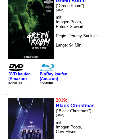
Green Room
("Green Room")
(USA)
mit
Imogen Poots,
Patrick Stewart
Regie: Jeremy Saulnier
Länge: 94 Min.
DVD kaufen
BluRay kaufen
(Amazon)
(Amazon)
#Anzeige
#Anzeige
2019:
Black Christmas
("Black Christmas")
(USA)
mit
Imogen Poots,
Cary Elwes