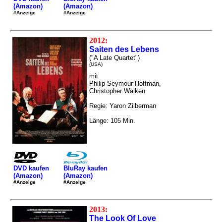
(Amazon)
(Amazon)
#Anzeige
#Anzeige
2012:
Saiten des Lebens
("A Late Quartet")
(USA)
mit
Philip Seymour Hoffman,
Christopher Walken
Regie: Yaron Zilberman
Länge: 105 Min.
DVD kaufen
BluRay kaufen
(Amazon)
(Amazon)
#Anzeige
#Anzeige
2013:
The Look Of Love