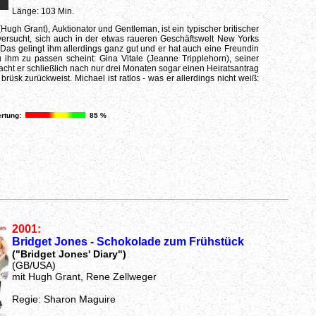
Länge: 103 Min.
Hugh Grant), Auktionator und Gentleman, ist ein typischer britischer
ersucht, sich auch in der etwas raueren Geschäftswelt New Yorks
 Das gelingt ihm allerdings ganz gut und er hat auch eine Freundin
 ihm zu passen scheint: Gina Vitale (Jeanne Tripplehorn), seiner
cht er schließlich nach nur drei Monaten sogar einen Heiratsantrag
brüsk zurückweist. Michael ist ratlos - was er allerdings nicht weiß:
rtung:
85 %
2001:
Bridget Jones - Schokolade zum Frühstück
("Bridget Jones' Diary")
(GB/USA)
mit Hugh Grant, Rene Zellweger
Regie: Sharon Maguire