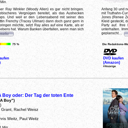
 Min.
her Ray Winkler (Woody Allen) es gar nicht bringen.
Anfang 30 und noc
ebischeres Vergnügen bereitet, als das Aushecken
mit Truthahn-Cur
Coups. Und weil er den Lebensabend mit seiner des
Jones (Renee Zel
tin Frenchy (Tracey Ullman) dann doch ganz gern in
Kleid gesteckt, 
ringen möchte, setzt Ray alles auf eine Karte, als er
Party auf. Ihre
 Lebens hat. Warum Banken überfallen, wenn man sich
unterhalten. Im
geplanscht....
75 %
Die Redaktions-We
aufen
DVD kaufen
)
(Amazon)
#Anzeige
 Boy oder: Der Tag der toten Ente
 A Boy")
)
 Grant, Rachel Weisz
hris Weitz, Paul Weitz
1 Min.