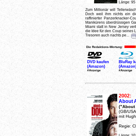
Länge: 95
Zum Millionär will Tellerwäsc
Doch weil ihm nichts ein di
raffinierter Panzerknacker-
Manikürens überdrüssigen Gat
Miami statt in New Jersey verb
die Idee für den Coup seines
Tresoren auch nachts pe...
Die Redaktions-Wertung:
DVD kaufen
BluRay k
(Amazon)
(Amazon
#Anzeige
#Anzeige
2002:
About A
("About
(GB/USA
mit Hugh
Regie: C
Länge: 10