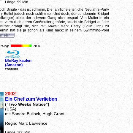
Länge: 99 Min.
h Single - das ist schlimm. Die jährliche elterliche Neujahrs-Party
ry-Buffet jedoch noch schlimmer. Und doch, der Londonerin Bridget
lweger) bleibt der schwere Gang nicht erspart. Von Mutter in ein
das vermutlich deren Großmutter gehörte, taucht sie Bridget auf der
 Mutter drängt sie, sich mit Anwalt Mark Darcy (Colin Firth) zu
merhin hat sie ja schon als Kind nackt in seinem Swimming-Pool
rtung:
70 %
BluRay kaufen
(Amazon)
#Anzeige
2002:
Ein Chef zum Verlieben
("Two Weeks Notice")
(USA)
mit Sandra Bullock, Hugh Grant
Regie: Marc Lawrence
Länge: 100 Min.