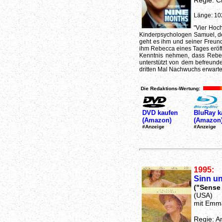
Regie: C
Länge: 10
"Vier Hoch
Kinderpsychologen Samuel, de
geht es ihm und seiner Freund
ihm Rebecca eines Tages eröffn
Kenntnis nehmen, dass Rebec
unterstützt von dem befreund
dritten Mal Nachwuchs erwarte
Die Redaktions-Wertung:
DVD kaufen
BluRay k
(Amazon)
(Amazon
#Anzeige
#Anzeige
1995:
Sinn un
("Sense 
(USA)
mit Emm
Regie: A