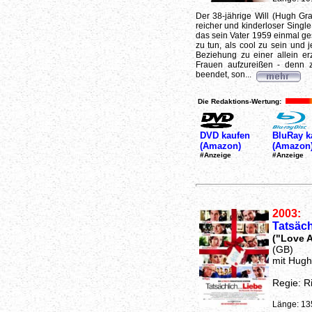
Der 38-jährige Will (Hugh Gran
reicher und kinderloser Singl
das sein Vater 1959 einmal ge
zu tun, als cool zu sein und 
Beziehung zu einer allein e
Frauen aufzureißen - denn z
beendet, son...
Die Redaktions-Wertung:
DVD kaufen
BluRay k
(Amazon)
(Amazon
#Anzeige
#Anzeige
2003:
Tatsäch
("Love A
(GB)
mit Hug
Regie: R
Länge: 13