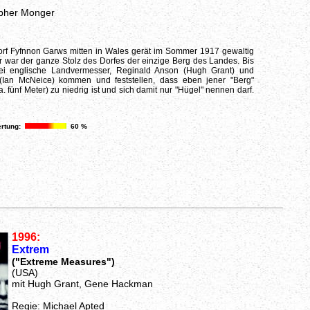
opher Monger
orf Fyfnnon Garws mitten in Wales gerät im Sommer 1917 gewaltig
r war der ganze Stolz des Dorfes der einzige Berg des Landes. Bis
ei englische Landvermesser, Reginald Anson (Hugh Grant) und
(Ian McNeice) kommen und feststellen, dass eben jener "Berg"
 fünf Meter) zu niedrig ist und sich damit nur "Hügel" nennen darf.
rtung:
60 %
1996:
Extrem
("Extreme Measures")
(USA)
mit Hugh Grant, Gene Hackman
Regie: Michael Apted