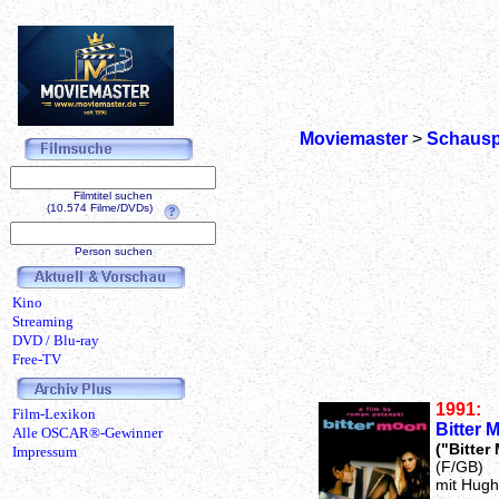
Moviemaster
>
Schausp
Filmtitel suchen
(10.574 Filme/DVDs)
Person suchen
Kino
Streaming
DVD / Blu-ray
Free-TV
1991:
Film-Lexikon
Bitter 
Alle OSCAR®-Gewinner
("Bitter
Impressum
(F/GB)
mit Hugh