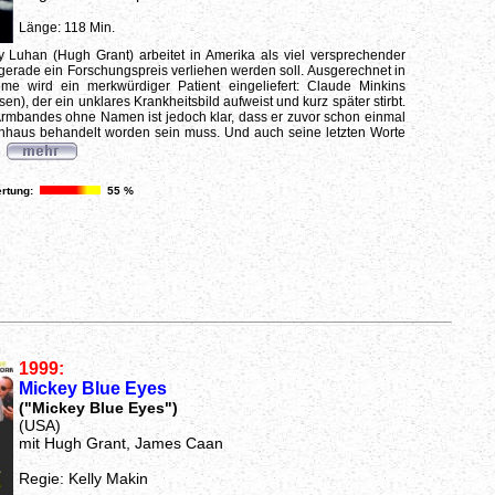
Länge: 118 Min.
y Luhan (Hugh Grant) arbeitet in Amerika als viel versprechender
erade ein Forschungspreis verliehen werden soll. Ausgerechnet in
me wird ein merkwürdiger Patient eingeliefert: Claude Minkins
en), der ein unklares Krankheitsbild aufweist und kurz später stirbt.
rmbandes ohne Namen ist jedoch klar, dass er zuvor schon einmal
nhaus behandelt worden sein muss. Und auch seine letzten Worte
.
rtung:
55 %
1999:
Mickey Blue Eyes
("Mickey Blue Eyes")
(USA)
mit Hugh Grant, James Caan
Regie: Kelly Makin