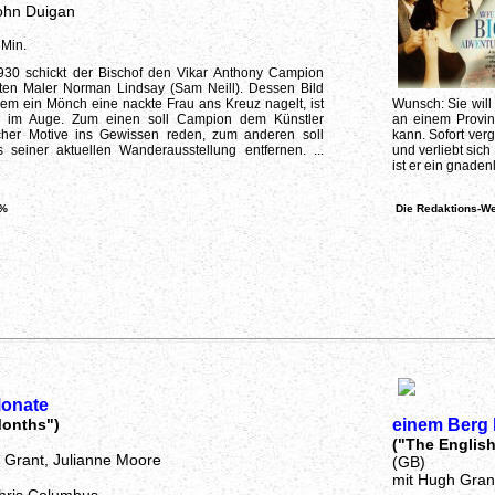
ohn Duigan
 Min.
930 schickt der Bischof den Vikar Anthony Campion
en Maler Norman Lindsay (Sam Neill). Dessen Bild
dem ein Mönch eine nackte Frau ans Kreuz nagelt, ist
Wunsch: Sie will 
n im Auge. Zum einen soll Campion dem Künstler
an einem Provinz
icher Motive ins Gewissen reden, zum anderen soll
kann. Sofort verg
 seiner aktuellen Wanderausstellung entfernen. ...
und verliebt sich
ist er ein gnaden
 %
Die Redaktions-We
onate
Months")
einem Berg
("The Englis
 Grant, Julianne Moore
(GB)
mit Hugh Gran