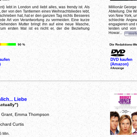
t) lebt in London und liebt alles, was trendy ist. Als
Millionär George
e, der von den Tantiemen eines Weihnachtsliedes lebt,
Abteilung. Die W
schrieben hat, hat er den ganzen Tag nichts Besseres
von New York, und
jede Art von Verantwortung zu vermeiden. Eine kurze
schlechte Angew
rziehenden Mutter bringt ihn auf eine neue Masche,
engagieren und mi
um ersten Mal ist es nicht er, der die Beziehung
leisten und vo
Howar...
90 %
Die Redaktions-We
aufen
DVD kaufen
)
(Amazon)
#Anzeige
lich... Liebe
ctually")
h Grant, Emma Thompson
ichard Curtis
5 Min.