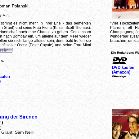
oman Polanski
9 Min.
 stimmt es nicht mehr in ihrer Ehe - das bemerken
"Vier Hochzeite
h Grant) und seine Frau Fiona (Kristin Scott Thomas).
Pfarrern, elf H
Partnerschaft noch eine Chance zu geben. Gemeinsam
Champagnergläs
ahrt nach Bombay ein, um alleine auf dem Meer wieder
wunderbar zusam
ollen sie nicht lange alleine sein, denn bald treffen sie
brauchen, um das
riftsteller Oscar (Peter Coyote) und seine Frau Mimi
Die Redaktions-We
 %
DVD kaufen
(Amazon)
aufen
#Anzeige
)
ung der Sirenen
")
)
 Grant, Sam Neill