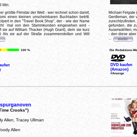
3 Min.
der größte Filmstar der Welt - wer rechnet schon damit,
Michael Felgate (
omi einen kleinen unscheinbaren Buchladen betritt.
Gentleman, der v
olpert in den "Travel Book Shop", der - wie der Name
zurechtzufinden.
nicht `mal von den Stammkunden eingesehen wird -
gefunden, die zu
fft sie auf William Thacker (Hugh Grant), dem sie kurz
Auserwählten, ma
: Als sie auf der Straße zusammenstoßen und Will
- den diese aber 
...
100 %
Die Redaktions-We
DVD kaufen
aufen
(Amazon)
)
#Anzeige
spurganoven
 Time Crooks")
y Allen, Tracey Ullman
oody Allen