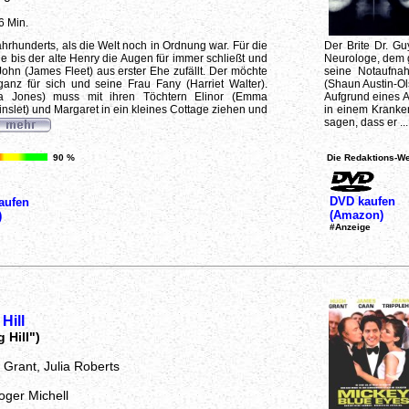
6 Min.
hrhunderts, als die Welt noch in Ordnung war. Für die
Der Brite Dr. Gu
bis der alte Henry die Augen für immer schließt und
Neurologe, dem g
hn (James Fleet) aus erster Ehe zufällt. Der möchte
seine Notaufnah
anz für sich und seine Frau Fany (Harriet Walter).
(Shaun Austin-Ols
 Jones) muss mit ihren Töchtern Elinor (Emma
Aufgrund eines A
slet) und Margaret in ein kleines Cottage ziehen und
in einem Kranke
sagen, dass er ..
90 %
Die Redaktions-We
DVD kaufen
aufen
(Amazon)
)
#Anzeige
Hill
 Hill")
 Grant, Julia Roberts
oger Michell