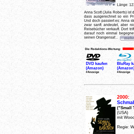
Länge: 12
Anna Scott (Julia Roberts) ist 
dass ausgerechnet so ein Pr
Und doch passiert es: Anna st
zwar sanft andeutet, aber 
Reisebücher verkauft. Dort tri
darauf noch einmal begegnet
seinen Orangensaf...
Die Redaktions-Wertung:
DVD kaufen
BluRay k
(Amazon)
(Amazon
#Anzeige
#Anzeige
2000:
Schmal
("Small
(USA)
mit Wood
Regie: W