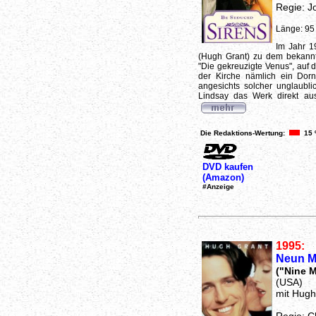
Regie: J
Länge: 95
Im Jahr 1
(Hugh Grant) zu dem bekannt
"Die gekreuzigte Venus", auf 
der Kirche nämlich ein Dor
angesichts solcher unglaubl
Lindsay das Werk direkt aus
Die Redaktions-Wertung:
15
DVD kaufen
(Amazon)
#Anzeige
1995:
Neun M
("Nine 
(USA)
mit Hugh