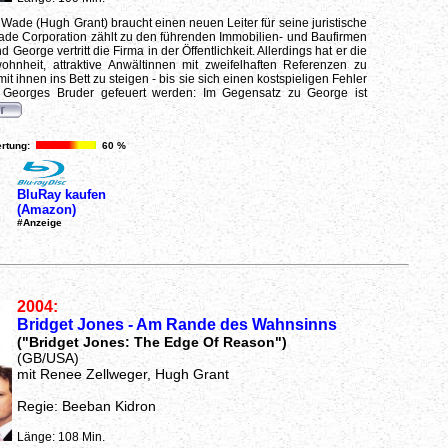
 Wade (Hugh Grant) braucht einen neuen Leiter für seine juristische
ade Corporation zählt zu den führenden Immobilien- und Baufirmen
 George vertritt die Firma in der Öffentlichkeit. Allerdings hat er die
ohnheit, attraktive Anwältinnen mit zweifelhaften Referenzen zu
t ihnen ins Bett zu steigen - bis sie sich einen kostspieligen Fehler
n Georges Bruder gefeuert werden: Im Gegensatz zu George ist
rtung:
60 %
BluRay kaufen
(Amazon)
#Anzeige
2004:
Bridget Jones - Am Rande des Wahnsinns
("Bridget Jones: The Edge Of Reason")
(GB/USA)
mit Renee Zellweger, Hugh Grant
Regie: Beeban Kidron
Länge: 108 Min.