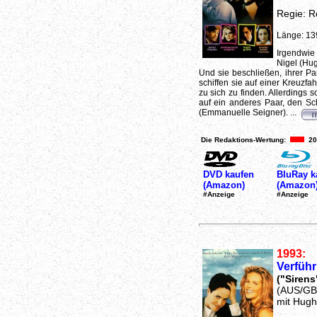
Regie: R
Länge: 13
Irgendwie
Nigel (Hug
Und sie beschließen, ihrer 
schiffen sie auf einer Kreuzf
zu sich zu finden. Allerdings s
auf ein anderes Paar, den Sch
(Emmanuelle Seigner). ...
Die Redaktions-Wertung:
20
DVD kaufen
BluRay k
(Amazon)
(Amazon
#Anzeige
#Anzeige
1993:
Verführ
("Sirens
(AUS/GB
mit Hugh