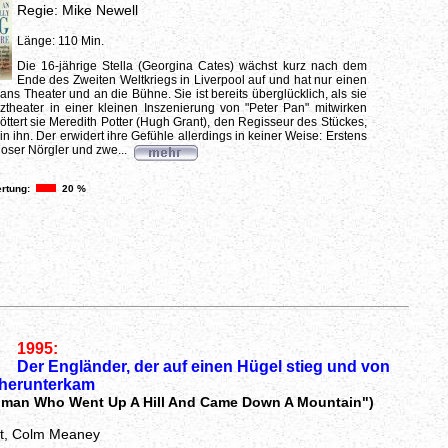
Regie: Mike Newell
Länge: 110 Min.
Die 16-jährige Stella (Georgina Cates) wächst kurz nach dem
Ende des Zweiten Weltkriegs in Liverpool auf und hat nur einen
ans Theater und an die Bühne. Sie ist bereits überglücklich, als sie
theater in einer kleinen Inszenierung von "Peter Pan" mitwirken
öttert sie Meredith Potter (Hugh Grant), den Regisseur des Stückes,
 in ihn. Der erwidert ihre Gefühle allerdings in keiner Weise: Erstens
loser Nörgler und zwe...
rtung:
20 %
1995:
Der Engländer, der auf einen Hügel stieg und von
 herunterkam
hman Who Went Up A Hill And Came Down A Mountain")
t, Colm Meaney