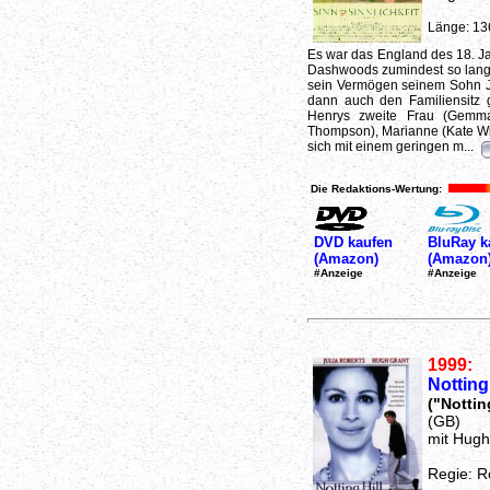
Länge: 13
Es war das England des 18. Ja
Dashwoods zumindest so lange 
sein Vermögen seinem Sohn Jo
dann auch den Familiensitz g
Henrys zweite Frau (Gemma
Thompson), Marianne (Kate Win
sich mit einem geringen m...
Die Redaktions-Wertung:
DVD kaufen
BluRay k
(Amazon)
(Amazon
#Anzeige
#Anzeige
1999:
Notting 
("Notting
(GB)
mit Hugh
Regie: R