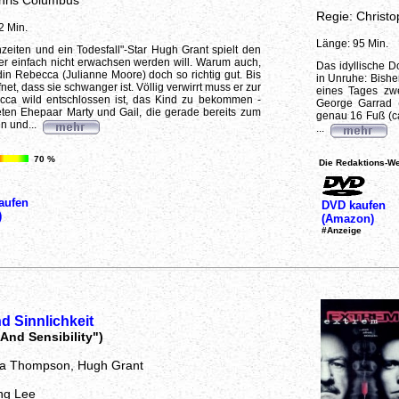
hris Columbus
Regie: Christ
2 Min.
Länge: 95 Min.
zeiten und ein Todesfall"-Star Hugh Grant spielt den
r einfach nicht erwachsen werden will. Warum auch,
Das idyllische D
in Rebecca (Julianne Moore) doch so richtig gut. Bis
in Unruhe: Bishe
et, dass sie schwanger ist. Völlig verwirrt muss er zur
eines Tages zw
ca wild entschlossen ist, das Kind zu bekommen -
George Garrad 
eten Ehepaar Marty und Gail, die gerade bereits zum
genau 16 Fuß (ca.
n und...
...
70 %
Die Redaktions-We
aufen
DVD kaufen
)
(Amazon)
#Anzeige
d Sinnlichkeit
And Sensibility")
a Thompson, Hugh Grant
ng Lee