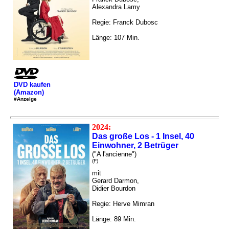
Alexandra Lamy
Regie: Franck Dubosc
Länge: 107 Min.
DVD kaufen
(Amazon)
#Anzeige
2024:
Das große Los - 1 Insel, 40
Einwohner, 2 Betrüger
("A l'ancienne")
(F)
mit
Gerard Darmon,
Didier Bourdon
Regie: Herve Mimran
Länge: 89 Min.