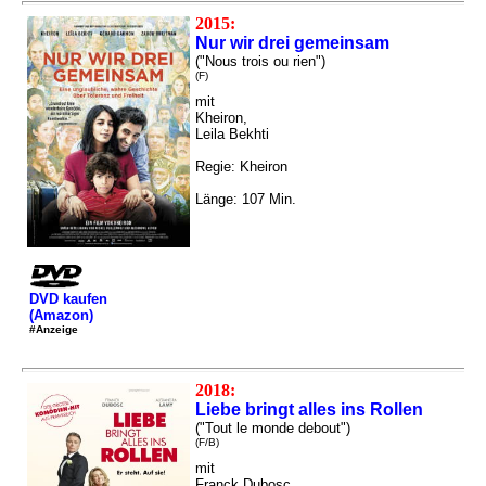
2015:
Nur wir drei gemeinsam
("Nous trois ou rien")
(F)
mit
Kheiron,
Leila Bekhti
Regie: Kheiron
Länge: 107 Min.
DVD kaufen
(Amazon)
#Anzeige
2018:
Liebe bringt alles ins Rollen
("Tout le monde debout")
(F/B)
mit
Franck Dubosc,