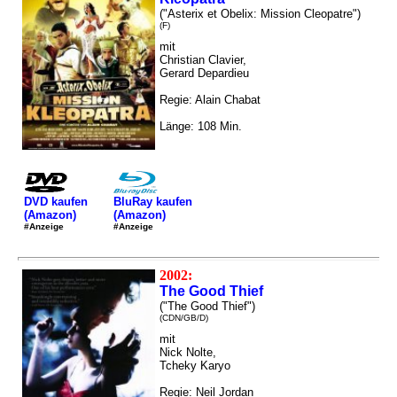
("Asterix et Obelix: Mission Cleopatre")
(F)
mit
Christian Clavier,
Gerard Depardieu
Regie: Alain Chabat
Länge: 108 Min.
DVD kaufen
BluRay kaufen
(Amazon)
(Amazon)
#Anzeige
#Anzeige
2002:
The Good Thief
("The Good Thief")
(CDN/GB/D)
mit
Nick Nolte,
Tcheky Karyo
Regie: Neil Jordan