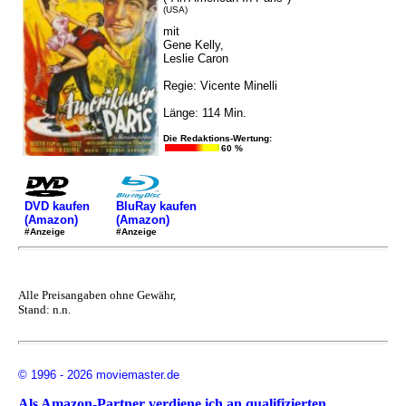
(USA)
mit
Gene Kelly,
Leslie Caron
Regie: Vicente Minelli
Länge: 114 Min.
Die Redaktions-Wertung:
60 %
DVD kaufen
BluRay kaufen
(Amazon)
(Amazon)
#Anzeige
#Anzeige
Alle Preisangaben ohne Gewähr,
Stand: n.n.
© 1996 - 2026 moviemaster.de
Als Amazon-Partner verdiene ich an qualifizierten