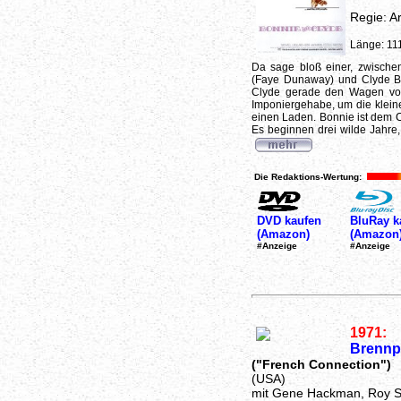
Regie: A
Länge: 11
Da sage bloß einer, zwisch
(Faye Dunaway) und Clyde Ba
Clyde gerade den Wagen von 
Imponiergehabe, um die kleine 
einen Laden. Bonnie ist dem 
Es beginnen drei wilde Jahre,
Die Redaktions-Wertung:
DVD kaufen
BluRay k
(Amazon)
(Amazon
#Anzeige
#Anzeige
1971:
Brennp
("French Connection")
(USA)
mit Gene Hackman, Roy S