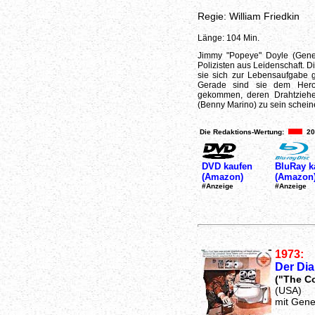
Regie: William Friedkin
Länge: 104 Min.
Jimmy "Popeye" Doyle (Gen
Polizisten aus Leidenschaft.
sie sich zur Lebensaufgabe ge
Gerade sind sie dem Heroi
gekommen, deren Drahtziehe
(Benny Marino) zu sein scheine
Die Redaktions-Wertung:
20
DVD kaufen
BluRay k
(Amazon)
(Amazon
#Anzeige
#Anzeige
1973:
Der Dia
("The C
(USA)
mit Gene