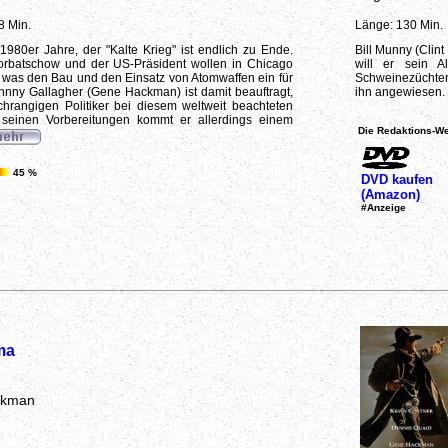
8 Min.
Länge: 130 Min.
1980er Jahre, der "Kalte Krieg" ist endlich zu Ende.
Bill Munny (Clint
Gorbatschow und der US-Präsident wollen in Chicago
will er sein A
was den Bau und den Einsatz von Atomwaffen ein für
Schweinezüchter 
ohnny Gallagher (Gene Hackman) ist damit beauftragt,
ihn angewiesen. 
chrangigen Politiker bei diesem weltweit beachteten
i seinen Vorbereitungen kommt er allerdings einem
Die Redaktions-We
45 %
DVD kaufen
(Amazon)
#Anzeige
ma
ckman