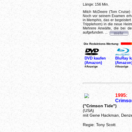
Länge: 156 Min.
Mitch McDeere (Tom Cruise) 
Noch vor seinem Examen erhäl
in Memphis, das er begeister
Tripplehorn) in die neue Heim
Mehrere Anwälte, die bei de
aufgefunden. ...
Die Redaktions-Wertung:
DVD kaufen
BluRay k
(Amazon)
(Amazon
#Anzeige
#Anzeige
1995:
Crimson
("Crimson Tide")
(USA)
mit Gene Hackman, Denze
Regie: Tony Scott