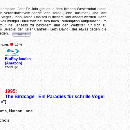
emption. Jahr für Jahr gibt es in dem kleinen Westerndorf einen
b, veranstaltet vom Sheriff John Herod (Gene Hackman). Und Jahr
er Sieger - John Herod. Das soll in diesem Jahr anders werden. Denn
voll mutiger Duellisten hat sich nach Redemption aufgemacht, um
out ins Jenseits zu befördern und den Wettstreit für sich zu
 Beispiel der Killer Cantrell (Keith David), der etwas gegen die
Regen...
rtung:
10 %
BluRay kaufen
(Amazon)
#Anzeige
1995:
The Birdcage - Ein Paradies für schrille Vögel
ge")
iams, Nathan Lane
chols