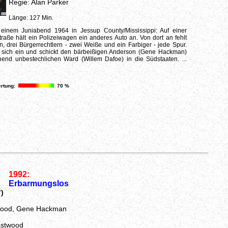
Regie: Alan Parker
Länge: 127 Min.
einem Juniabend 1964 in Jessup County/Mississippi: Auf einer
aße hält ein Polizeiwagen ein anderes Auto an. Von dort an fehlt
, drei Bürgerrechtlern - zwei Weiße und ein Farbiger - jede Spur.
t sich ein und schickt den bärbeißigen Anderson (Gene Hackman)
end unbestechlichen Ward (Willem Dafoe) in die Südstaaten. ...
rtung:
70 %
1992:
Erbarmungslos
)
twood, Gene Hackman
astwood