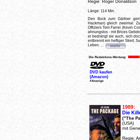
Regie: Roger Donaldson
Länge: 114 Min.
Den Bock zum Gärtner gemac
Hackman) gleich zweimal: Zu
Offiziers Tom Farrel (Kevin Cos
ahnungslos - mit Brices Gelieb
er bedrängt sie auch, sich do
entbrennt ein heftiger Streit,
Leben. ...
Die Redaktions-Wertung:
DVD kaufen
(Amazon)
#Anzeige
1989:
Die Kil
("The P
(USA)
mit Gen
Regie: A