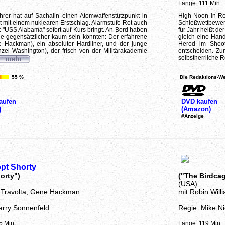
Länge: 111 Min.
ührer hat auf Sachalin einen Atomwaffenstützpunkt in
High Noon in Red
 mit einem nuklearen Erstschlag. Alarmstufe Rot auch
Schießwettbewer
t "USS Alabama" sofort auf Kurs bringt. An Bord haben
für Jahr heißt d
 gegensätzlicher kaum sein könnten: Der erfahrene
gleich eine Hand
Hackman), ein absoluter Hardliner, und der junge
Herod im Shoot
l Washington), der frisch von der Militärakademie
entscheiden. Zum
selbstherrliche 
55 %
Die Redaktions-We
aufen
DVD kaufen
)
(Amazon)
#Anzeige
pt Shorty
orty")
("The Birdca
(USA)
 Travolta, Gene Hackman
mit Robin Will
arry Sonnenfeld
Regie: Mike Ni
5 Min.
Länge: 119 Min.