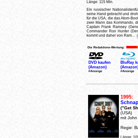
Länge: 115 Min.
Ein russischer Nationalistenf
seine Hand gebracht und droht
für die USA, die das Atom-Boo
zwei Mann das Kommando, die
Captain Frank Ramsey (Gene 
Commander Ron Hunter (Denze
kommt und daher von Ram...
Die Redaktions-Wertung:
DVD kaufen
BluRay k
(Amazon)
(Amazon
#Anzeige
#Anzeige
1995:
Schnap
("Get Sh
(USA)
mit John
Regie: B
Länge: 10