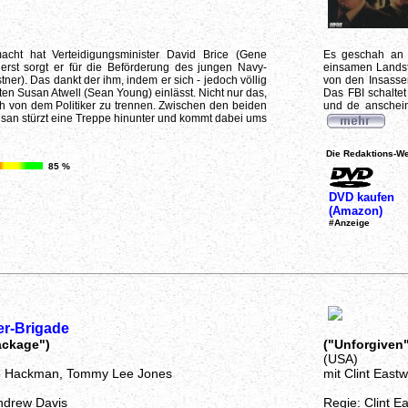
ht hat Verteidigungsminister David Brice (Gene
Es geschah an 
erst sorgt er für die Beförderung des jungen Navy-
einsamen Landstr
tner). Das dankt der ihm, indem er sich - jedoch völlig
von den Insassen
ten Susan Atwell (Sean Young) einlässt. Nicht nur das,
Das FBI schalte
ch von dem Politiker zu trennen. Zwischen den beiden
und de anschein
 Susan stürzt eine Treppe hinunter und kommt dabei ums
Die Redaktions-We
85 %
DVD kaufen
(Amazon)
#Anzeige
ler-Brigade
ackage")
("Unforgiven"
(USA)
e Hackman, Tommy Lee Jones
mit Clint Eas
ndrew Davis
Regie: Clint E