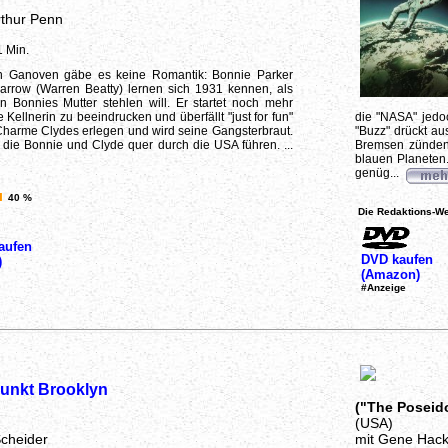
rthur Penn
1 Min.
en Ganoven gäbe es keine Romantik: Bonnie Parker
rrow (Warren Beatty) lernen sich 1931 kennen, als
Bonnies Mutter stehlen will. Er startet noch mehr
Kellnerin zu beeindrucken und überfällt "just for fun"
die "NASA" jedoc
Charme Clydes erlegen und wird seine Gangsterbraut.
"Buzz" drückt au
 die Bonnie und Clyde quer durch die USA führen. ...
Bremsen zünden
blauen Planeten.
genüg...
40 %
Die Redaktions-We
aufen
DVD kaufen
)
(Amazon)
#Anzeige
unkt Brooklyn
("The Poseid
(USA)
cheider
mit Gene Hack