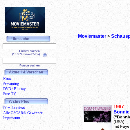
Moviemaster
>
Schausp
Filmtitel suchen
(10.574 Filme/DVDs)
Person suchen
Kino
Streaming
DVD / Blu-ray
Free-TV
1967:
Film-Lexikon
Bonnie
Alle OSCAR®-Gewinner
("Bonni
Impressum
(USA)
mit Faye