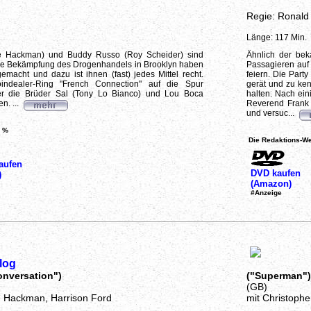
Regie: Ronal
Länge: 117 Min.
e Hackman) und Buddy Russo (Roy Scheider) sind
Ähnlich der beka
 Die Bekämpfung des Drogenhandels in Brooklyn haben
Passagieren auf 
macht und dazu ist ihnen (fast) jedes Mittel recht.
feiern. Die Party
ndealer-Ring "French Connection" auf die Spur
gerät und zu ken
r die Brüder Sal (Tony Lo Bianco) und Lou Boca
halten. Nach ein
n. ...
Reverend Frank
und versuc...
 %
Die Redaktions-We
aufen
DVD kaufen
)
(Amazon)
#Anzeige
log
onversation")
("Superman")
(GB)
 Hackman, Harrison Ford
mit Christoph