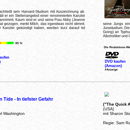
schließt sein Harvard-Studium mit Auszeichnung ab.
t er ein Stellenangebot einer renommierten Kanzlei
t annimmt. Kaum sind er und seine Frau Abby (Jeanne
at gezogen, merkt Mitch, das irgendwas nicht stimmt.
seine Jungs ein
r Kanzlei gekündigt haben, werden kurz darauf tot
Jurastudium. Die
Going) an Typhus
Alkoholiker und O
85 %
Die Redaktions-We
aufen
DVD kaufen
)
(Amazon)
#Anzeige
 Tide - In tiefster Gefahr
("The Quick 
(USA)
l Washington
mit Sharon S
Regie: Sam Ra