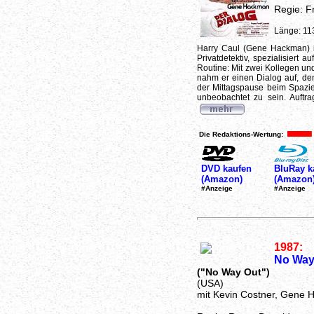
Regie: F
Länge: 11
Harry Caul (Gene Hackman) ist
Privatdetektiv, spezialisiert a
Routine: Mit zwei Kollegen und
nahm er einen Dialog auf, den
der Mittagspause beim Spazie
unbeobachtet zu sein. Auftra
Die Redaktions-Wertung:
DVD kaufen
BluRay k
(Amazon)
(Amazon
#Anzeige
#Anzeige
1987:
No Way 
("No Way Out")
(USA)
mit Kevin Costner, Gene