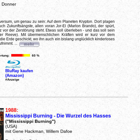
d Donner
versum, um genau zu sein: Auf dem Planeten Krypton. Dort plagen
h Zukunftsängste, allen voran Jor-El (Marlon Brando), der spürt,
 vor der Zerstörung steht. Etwas soll überleben - und das soll sein
er Reeve). Mit übermenschlichen Kräften wird er kurz vor dem
die Erde geschickt, wo ihn auch ein bislang unglücklich kinderloses
fnimmt. ...
rtung:
60 %
BluRay kaufen
(Amazon)
#Anzeige
1988:
Mississippi Burning - Die Wurzel des Hasses
("Mississippi Burning")
(USA)
mit Gene Hackman, Willem Dafoe