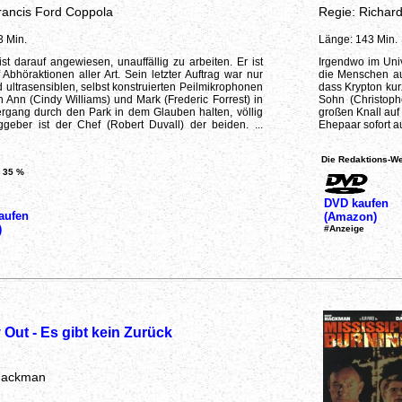
rancis Ford Coppola
Regie: Richar
3 Min.
Länge: 143 Min.
 darauf angewiesen, unauffällig zu arbeiten. Er ist
Irgendwo im Uni
uf Abhöraktionen aller Art. Sein letzter Auftrag war nur
die Menschen auc
 ultrasensiblen, selbst konstruierten Peilmikrophonen
dass Krypton kurz
 Ann (Cindy Williams) und Mark (Frederic Forrest) in
Sohn (Christoph
rgang durch den Park in dem Glauben halten, völlig
großen Knall auf 
ggeber ist der Chef (Robert Duvall) der beiden. ...
Ehepaar sofort au
Die Redaktions-We
35 %
DVD kaufen
aufen
(Amazon)
)
#Anzeige
Out - Es gibt kein Zurück
 Hackman