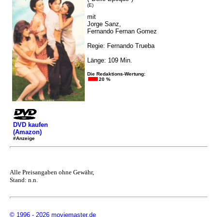
(E)
mit
Jorge Sanz,
Fernando Fernan Gomez
Regie: Fernando Trueba
Länge: 109 Min.
Die Redaktions-Wertung:
20 %
DVD kaufen
(Amazon)
#Anzeige
Alle Preisangaben ohne Gewähr,
Stand: n.n.
© 1996 - 2026 moviemaster.de