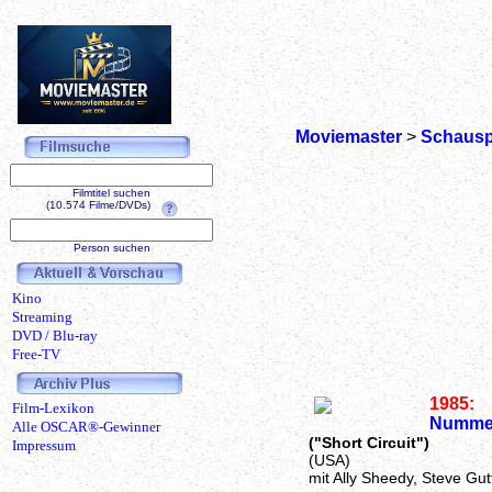
Moviemaster
>
Schausp
Filmtitel suchen
(10.574 Filme/DVDs)
Person suchen
Kino
Streaming
DVD / Blu-ray
Free-TV
1985:
Film-Lexikon
Nummer
Alle OSCAR®-Gewinner
("Short Circuit")
Impressum
(USA)
mit Ally Sheedy, Steve Gu