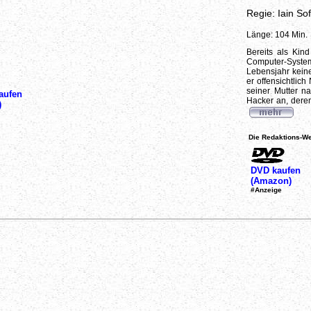
Regie: Iain Sof
Länge: 104 Min.
Bereits als Kin
Computer-Syste
Lebensjahr keine
er offensichtlic
seiner Mutter n
aufen
Hacker an, deren
)
Die Redaktions-We
DVD kaufen
(Amazon)
#Anzeige